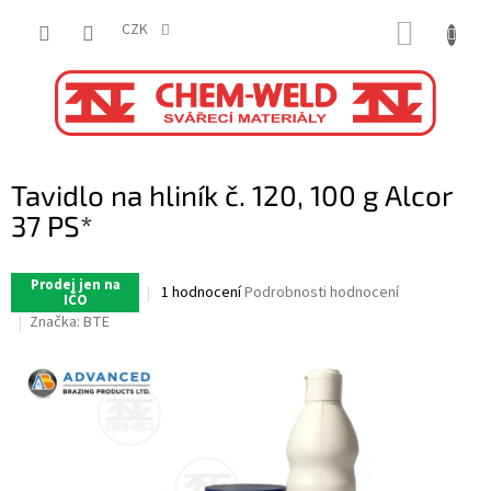
Přejít
NÁKUP
na
CZK
obsah
KOŠÍK
Tavidlo na hliník č. 120, 100 g Alcor
37 PS*
Prodej jen na
Průměrné
1 hodnocení
Podrobnosti hodnocení
IČO
hodnocení
Značka:
BTE
produktu
je
5,0
z
5
hvězdiček.