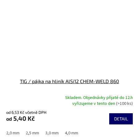
TIG / pájka na hliník AlSi12 CHEM-WELD 860
Skladem. Objednávky přijaté do 12.h
Průměrné
vyřizujeme v tento den
(>100 ks)
hodnocení
od 6,53 Kč včetně DPH
produktu
5,40 Kč
od
je
DETAIL
5,0
z
2,0 mm
2,5 mm
3,0 mm
4,0 mm
5