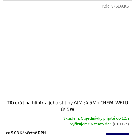
hvězdiček.
Kód:
845160KS
TIG drát na hliník a jeho slitiny AlMg4,5Mn CHEM-WELD
845W
Skladem. Objednávky přijaté do 12.h
Průměrné
vyřizujeme v tento den
(>100 ks)
hodnocení
od 5,08 Kč včetně DPH
produktu