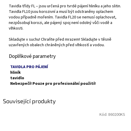
Tavidla třídy FL – jsou určená pro tvrdé pájení hliníku a jeho slitin.
Tavidla FL10 jsou korozivní a musí být odstraněny oplachem
vodou případně mořením. Tavidla FL20 se nemusí oplachovat,
nezpůsobují korozi, ale pájený spoj není odolný vůči vodě a
vlhkosti.
Skladujte v suchu! Chraňte před mrazem! Skladujte v těsně
uzavřených obalech chráněných před vlhkostí a vodou.
Doplňkové parametry
TAVIDLA PRO PÁJENÍ
hliník
tavidlo
Nebezpečí! Pouze pro profesionální použití!
Související produkty
Kód:
860200KS