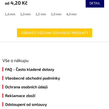
4,20 Kč
od
je
DETAIL
5,0
z
1,6 mm
2,0 mm
2,5 mm
3,0 mm
4,0 mm
5
hvězdiček.
ZOBRAZIT VŠECHNY SOUVISEJÍCÍ PRODUKTY
Z
á
p
a
Vše o nákupu
t
FAQ - Často kladené dotazy
í
Všeobecné obchodní podmínky
Ochrana osobních údajů
Reklamace zboží
Odstoupení od smlouvy