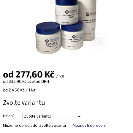
od
277,60 Kč
/ ks
od
335,90 Kč
včetně DPH
Měrná
od 2 456 Kč / 1 kg
cena:
Zvolte variantu
Balení
Můžeme doručit do:
Zvolte variantu
Možnosti doručení