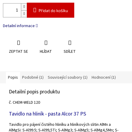
Přidat do košíku
Detailní informace
ZEPTAT SE
HLÍDAT
SDÍLET
Popis
Podobné (1)
Související soubory (1)
Hodnocení (1)
Detailní popis produktu
č. CHEM-WELD 120
Tavidlo na hliník - pasta Alcor 37 PS
Tavidlo pro pájení čistého hliníku a hliníkových slitin AlMn a
AlMgSi: S-Al99.5; S-Al99,5Ti; S-AlMg3; S-AlMg5; S-AlMg4,5Mn; S-