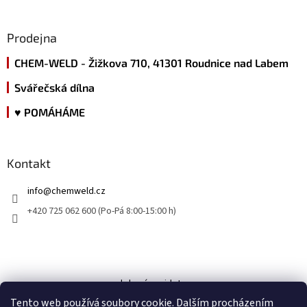
Prodejna
CHEM-WELD - Žižkova 710, 41301 Roudnice nad Labem
Svářečská dílna
♥ POMÁHÁME
Kontakt
info
@
chemweld.cz
+420 725 062 600 (Po-Pá 8:00-15:00 h)
kde nás najdete
Tento web používá soubory cookie. Dalším procházením