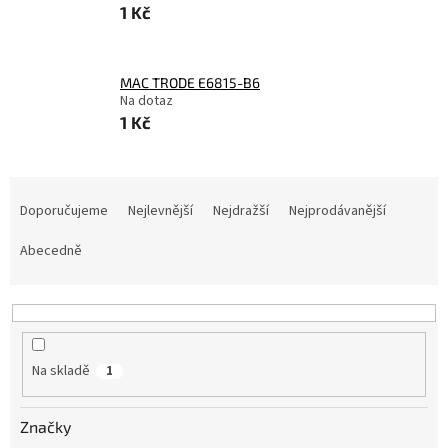
1 Kč
MAC TRODE E6815-B6
Na dotaz
1 Kč
Ř
a
Doporučujeme
Nejlevnější
Nejdražší
Nejprodávanější
z
e
Abecedně
n
í
p
r
o
Na skladě
1
d
u
Značky
k