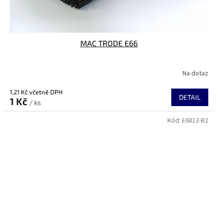
MAC TRODE E66
Na dotaz
1,21 Kč včetně DPH
DETAIL
1 Kč
/ ks
Kód:
E6813-B2