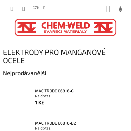
Přejít
NÁKUP
na
CZK
obsah
KOŠÍK
ELEKTRODY PRO MANGANOVÉ
OCELE
Nejprodávanější
MAC TRODE E6816-G
Na dotaz
1 Kč
MAC TRODE E6816-B2
Na dotaz