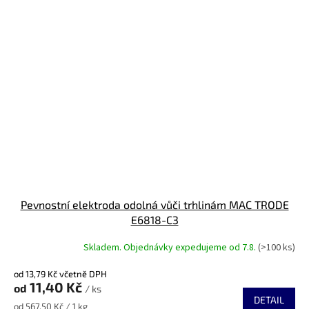
Pevnostní elektroda odolná vůči trhlinám MAC TRODE
E6818-C3
Skladem. Objednávky expedujeme od 7.8.
(>100 ks)
od 13,79 Kč včetně DPH
11,40 Kč
od
/ ks
DETAIL
Měrná
od 567,50 Kč / 1 kg