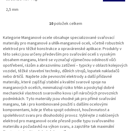
cena:
2,5 mm
10
položek celkem
O
v
l
Kategorie Manganové ocele obsahuje specializované svařovací
á
materiály pro manganové a uhlík-manganové oceli, včetně robustních
d
elektrod pro těžké konstrukce a opravárenské aplikace. Produkty v
a
této sekci jsou určeny především pro svařování ocelí s vysokým
c
obsahem manganu, které se vyznačují výjimečnou odolností vůči
í
opotřebení, rázům a abrazivnímu zatížení – typicky v oblasti kolejových
p
vozidel, těžké stavební techniky, důlních strojů, lopatek nakladačů
r
nebo drtičů. Najdete zde pevnostní elektrody a další přídavné
v
materiály, které zajišťují stabilní a kvalitní svarové spoje na
k
manganových ocelích, minimalizují riziko trhlin a poskytují dobré
y
mechanické vlastnosti svarového kovu i při náročných provozních
v
podmínkách. Tyto materiály jsou vhodné jak pro přímé svařování
ý
manganu, tak i pro kombinované použití s dalšími ocelovými
p
komponentami, kde je třeba spojit odolnost, houževnatost a
i
spolehlivost svaru pro dlouhodobý provoz. Vybírejte z nabízených
s
elektrod pro manganové ocele přesně podle typu svařovaného
u
materiálu a požadavků na výkon svaru, a zajistěte tak maximální