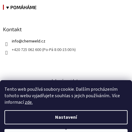
♥ POMÁHÁME
Kontakt
info
@
chemweld.cz
+420 725 062 600 (Po-Pá 8:00-15:00 h)
kde nás najdete
Tento web používá soubory cookie. Dalším procházením
tohoto webu vyjadřujete souhlas s jejich používáním.. Více
informací
zde.
Nastavení
Vytvořil Shoptet