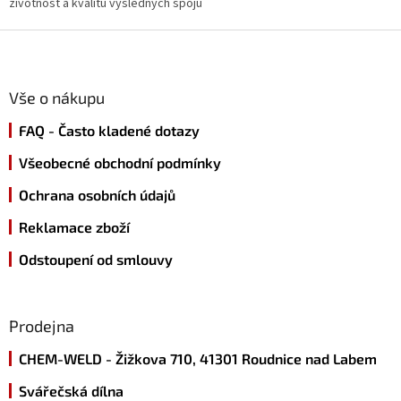
životnost a kvalitu výsledných spojů
Z
á
p
a
Vše o nákupu
t
FAQ - Často kladené dotazy
í
Všeobecné obchodní podmínky
Ochrana osobních údajů
Reklamace zboží
Odstoupení od smlouvy
Prodejna
CHEM-WELD - Žižkova 710, 41301 Roudnice nad Labem
Svářečská dílna