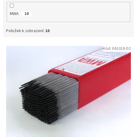
t
ů
MWA
10
Položek k zobrazení:
10
V
Kód:
E61018-D2
ý
p
i
s
p
r
o
d
u
k
t
ů