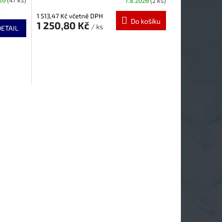
026
(47 ks)
7.8.2026
(2 ks)
1 513,47 Kč včetně DPH
Do košíku
1 250,80 Kč
/ ks
DETAIL