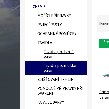
n
CHEMIE
e
l
MOŘÍCÍ PŘÍPRAVKY
Ř
a
Dopor
PÁJECÍ PASTY
z
OCHRANNÉ POMŮCKY
e
V
n
Pro
TAVIDLA
ý
í
p
p
Tavidla pro tvrdé
i
r
pájení
s
o
Tavidla pro měkké
p
d
pájení
r
u
o
k
ZJIŠŤOVÁNÍ TRHLIN
d
t
u
ů
POMOCNÉ PŘÍPRAVKY PŘI
CHEM
k
SVÁŘENÍ
pájen
t
KOVOVÉ BARVY
ST*
ů