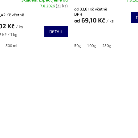
Skladem. Expedujeme od
7.8.2
rné
7.8.2026
(21 ks)
cení
od 83,61 Kč včetně
ktu
DPH
,42 Kč včetně
69,10 Kč
od
/ ks
02 Kč
/ ks
DETAIL
2 Kč / 1 kg
ček.
500 ml
50g
100g
250g
O
v
l
á
d
a
c
í
p
r
v
k
y
v