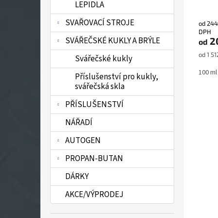
Průmě
LEPIDLA
hodno
produ
SVAŘOVACÍ STROJE
od 244
je
DPH
5,0
2
SVÁŘEČSKÉ KUKLY A BRÝLE
od
z
Měrná
od 1 51
5
Svářečské kukly
cena:
hvězdi
100 ml
Příslušenství pro kukly,
svářečská skla
PŘÍSLUŠENSTVÍ
NÁŘADÍ
AUTOGEN
PROPAN-BUTAN
DÁRKY
AKCE/VÝPRODEJ