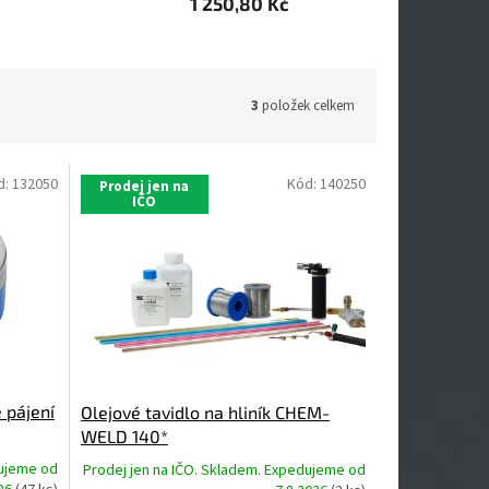
1 250,80 Kč
3
položek celkem
d:
132050
Kód:
140250
Prodej jen na
IČO
 pájení
Olejové tavidlo na hliník CHEM-
WELD 140*
dujeme od
Prodej jen na IČO. Skladem. Expedujeme od