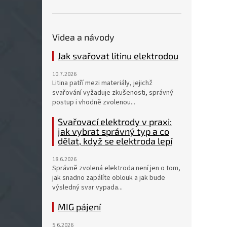
Videa a návody
Jak svařovat litinu elektrodou
10.7.2026
Litina patří mezi materiály, jejichž
svařování vyžaduje zkušenosti, správný
postup i vhodně zvolenou...
Svařovací elektrody v praxi:
jak vybrat správný typ a co
dělat, když se elektroda lepí
18.6.2026
Správně zvolená elektroda není jen o tom,
jak snadno zapálíte oblouk a jak bude
výsledný svar vypada...
MIG pájení
5.6.2026