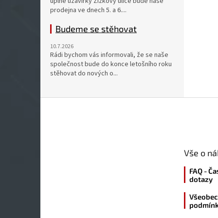
úplné uzavírky Žižkovy ulice bude naše
prodejna ve dnech 5. a 6....
Budeme se stěhovat
10.7.2026
Rádi bychom vás informovali, že se naše
společnost bude do konce letošního roku
stěhovat do nových o...
Z
á
p
a
t
Vše o n
í
FAQ - Ča
dotazy
Všeobec
podmín