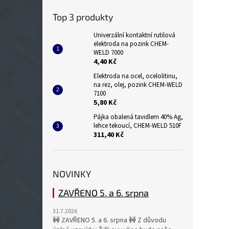
Top 3 produkty
Univerzální kontaktní rutilová
elektroda na pozink CHEM-
WELD 7000
4,40 Kč
Elektroda na ocel, ocelolitinu,
na rez, olej, pozink CHEM-WELD
7100
5,80 Kč
Pájka obalená tavidlem 40% Ag,
lehce tekoucí, CHEM-WELD 510F
311,40 Kč
NOVINKY
ZAVŘENO 5. a 6. srpna
31.7.2026
🚧 ZAVŘENO 5. a 6. srpna 🚧 Z důvodu