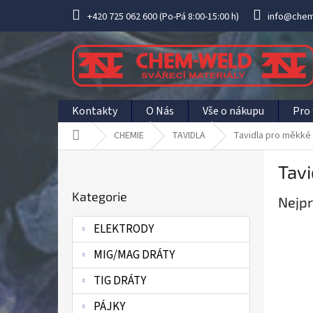
Přejít
+420 725 062 600 (Po-Pá 8:00-15:00 h)
info@chem
na
obsah
Kontakty
O Nás
Vše o nákupu
Pro 
Domů
CHEMIE
TAVIDLA
Tavidla pro měkké 
P
Tavi
o
Přeskočit
s
Kategorie
kategorie
Nejpr
t
r
ELEKTRODY
a
n
MIG/MAG DRÁTY
n
í
TIG DRÁTY
p
PÁJKY
a