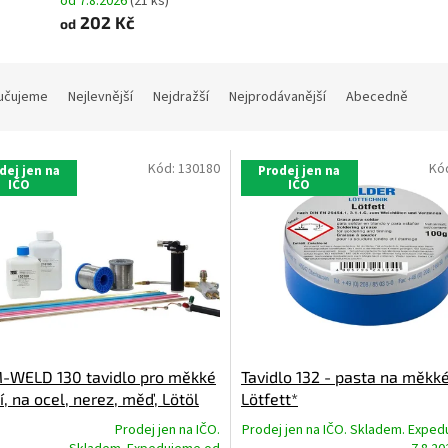
od 7.8.2026
(21 ks)
202 Kč
od
učujeme
Nejlevnější
Nejdražší
Nejprodávanější
Abecedně
Kód:
130180
Kó
dej jen na
Prodej jen na
IČO
IČO
-WELD 130 tavidlo pro měkké
Tavidlo 132 - pasta na měkké
í, na ocel, nerez, měď, Lötöl
Lötfett*
Prodej jen na IČO.
Prodej jen na IČO. Skladem. Expe