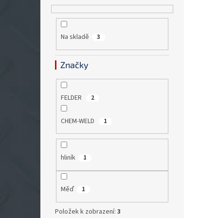
Na skladě
3
Značky
FELDER
2
CHEM-WELD
1
hliník
1
Měď
1
Položek k zobrazení:
3