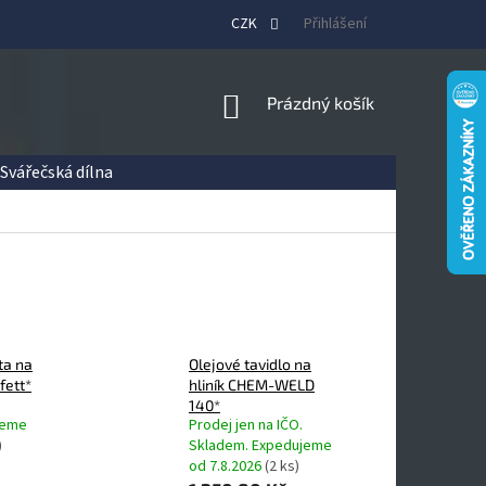
CZK
Přihlášení
NÁKUPNÍ
Prázdný košík
KOŠÍK
Svářečská dílna
ta na
Olejové tavidlo na
fett*
hliník CHEM-WELD
140*
jeme
Prodej jen na IČO.
)
Skladem. Expedujeme
od 7.8.2026
(2 ks)