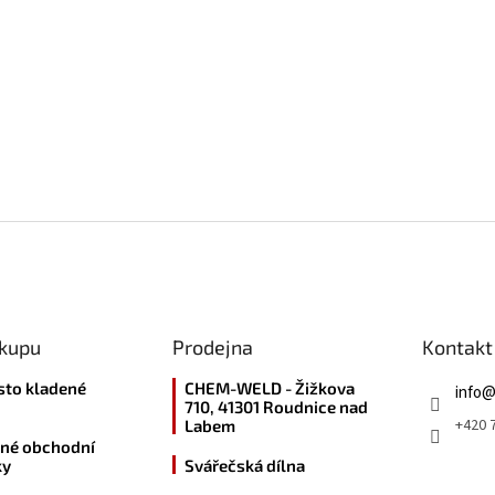
ákupu
Prodejna
Kontakt
sto kladené
CHEM-WELD - Žižkova
info
710, 41301 Roudnice nad
+420 7
Labem
né obchodní
ky
Svářečská dílna