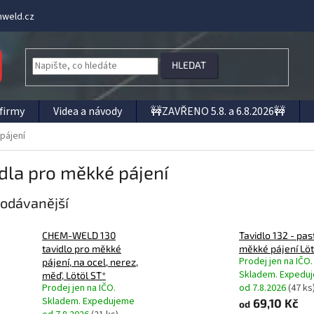
weld.cz
HLEDAT
firmy
Videa a návody
🚧ZAVŘENO 5.8. a 6.8.2026🚧
pájení
dla pro měkké pájení
odávanější
CHEM-WELD 130
Tavidlo 132 - pas
tavidlo pro měkké
měkké pájení Löt
Prodej jen na IČO.
pájení, na ocel, nerez,
Skladem. Expedu
měď, Lötöl ST*
Prodej jen na IČO.
od 7.8.2026
(47 ks
Skladem. Expedujeme
69,10 Kč
od