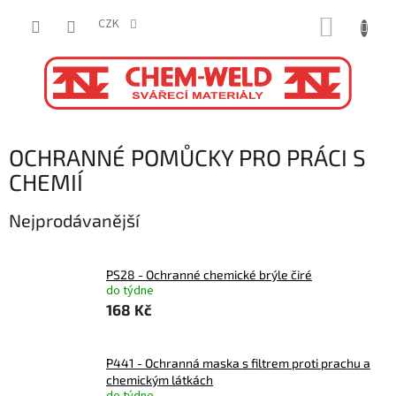
Přejít
NÁKUP
na
CZK
obsah
KOŠÍK
OCHRANNÉ POMŮCKY PRO PRÁCI S
CHEMIÍ
Nejprodávanější
PS28 - Ochranné chemické brýle čiré
do týdne
168 Kč
P441 - Ochranná maska s filtrem proti prachu a
chemickým látkách