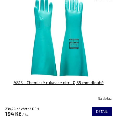
t
ý
ů
p
i
s
p
r
o
d
u
k
t
ů
A813 - Chemické rukavice nitril 0,55 mm dlouhé
Na dotaz
234,74 Kč včetně DPH
DETAIL
194 Kč
/ ks