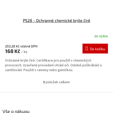
PS28 - Ochranné chemické brýle čiré
do týdne
203,28 Kč včetně DPH
Do košíku
168 Kč
/ ks
Ochranné brýle čiré. Certifikace pro použití v chemických
provozech. Uzavřené provedení chrání oči. Odolné poškrábání a
zamlžování. Použití s rameny nebo gumičkou.
3
položek celkem
O
v
l
Z
á
á
d
p
a
a
Vše o nákupu