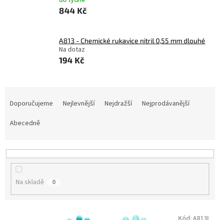
do týdne
844 Kč
A813 - Chemické rukavice nitril 0,55 mm dlouhé
Na dotaz
194 Kč
Ř
a
Doporučujeme
Nejlevnější
Nejdražší
Nejprodávanější
z
e
Abecedně
n
í
p
r
o
Na skladě
0
d
u
k
V
Kód:
A813L