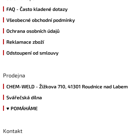
c
t
í
FAQ - Často kladené dotazy
í
p
r
Všeobecné obchodní podmínky
v
k
Ochrana osobních údajů
y
v
Reklamace zboží
ý
p
Odstoupení od smlouvy
i
s
u
Prodejna
CHEM-WELD - Žižkova 710, 41301 Roudnice nad Labem
Svářečská dílna
♥ POMÁHÁME
Kontakt