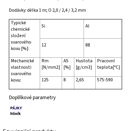
Dodávky: délka 1 m; O 2,0 / 2,4 / 3,2 mm
Typické
Si
Al
chemické
složení
svarového
12
88
kovu [%]:
Mechanické
Rm
A5
Hustota
Pracovní
vlastnosti
[N/mm2]
[%]
[g/cm3]
teplota[°C]
svarového
125
8
2,65
575-590
kovu:
Doplňkové parametry
PÁJKY
hliník