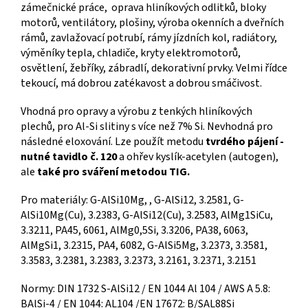
zámečnické práce, oprava hliníkových odlitků, bloky
motorů, ventilátory, plošiny, výroba okenních a dveřních
rámů, zavlažovací potrubí, rámy jízdních kol, radiátory,
výměníky tepla, chladiče, kryty elektromotorů,
osvětlení, žebříky, zábradlí, dekorativní prvky. Velmi řídce
tekoucí, má dobrou zatékavost a dobrou smáčivost.
Vhodná pro opravy a výrobu z tenkých hliníkových
plechů, pro Al-Si slitiny s více než 7% Si. Nevhodná pro
následné eloxování. Lze použít metodu
tvrdého pájení -
nutné tavidlo č. 120
a ohřev kyslík-acetylen (autogen),
ale
také pro sváření metodou TIG.
Pro materiály: G-AlSi10Mg, , G-AlSi12, 3.2581, G-
AlSi10Mg(Cu), 3.2383, G-AlSi12(Cu), 3.2583, AlMg1SiCu,
3.3211, PA45, 6061, AlMg0,5Si, 3.3206, PA38, 6063,
AlMgSi1, 3.2315, PA4, 6082, G-AlSi5Mg, 3.2373, 3.3581,
3.3583, 3.2381, 3.2383, 3.2373, 3.2161, 3.2371, 3.2151
Normy: DIN 1732 S-AlSi12 / EN 1044 Al 104 / AWS A 5.8:
BAlSi-4 / EN 1044: AL104 /EN 17672: B/SAL88Si