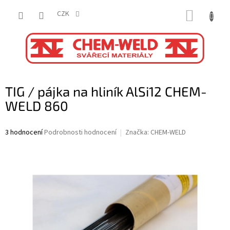
Přejít
NÁKUP
na
CZK
obsah
KOŠÍK
TIG / pájka na hliník AlSi12 CHEM-
WELD 860
Průměrné
3 hodnocení
Podrobnosti hodnocení
Značka:
CHEM-WELD
hodnocení
produktu
je
5,0
z
5
hvězdiček.