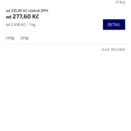
(7 ks)
hodnocení
produktu
od 335,90 Kč včetně DPH
je
277,60 Kč
od
5,0
Měrná
od 2 456 Kč / 1 kg
DETAIL
z
cena:
5
hvězdiček.
100g
250g
Kód:
9510400