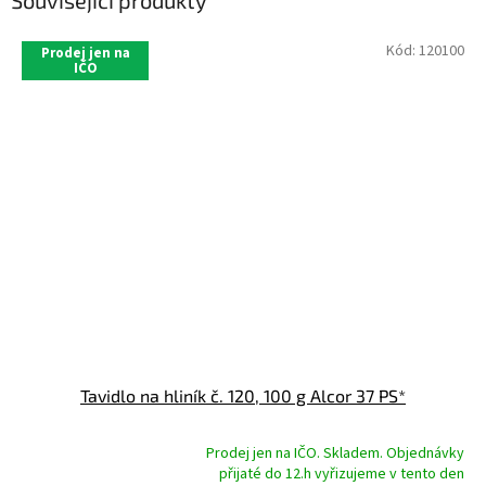
Související produkty
Kód:
120100
Prodej jen na
IČO
Tavidlo na hliník č. 120, 100 g Alcor 37 PS*
Prodej jen na IČO. Skladem. Objednávky
přijaté do 12.h vyřizujeme v tento den
Průměrné