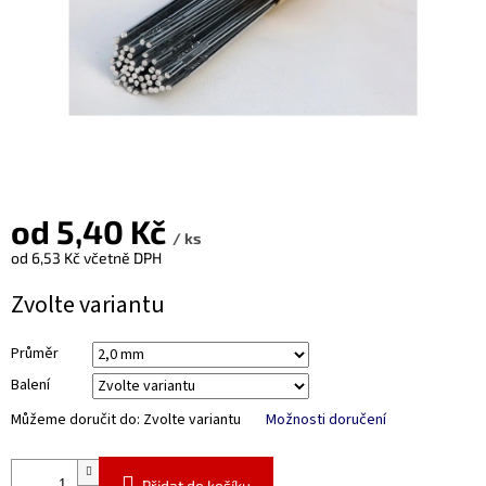
od
5,40 Kč
/ ks
od
6,53 Kč
včetně DPH
Měrná
Zvolte variantu
cena:
Průměr
Balení
Můžeme doručit do:
Zvolte variantu
Možnosti doručení
Přidat do košíku