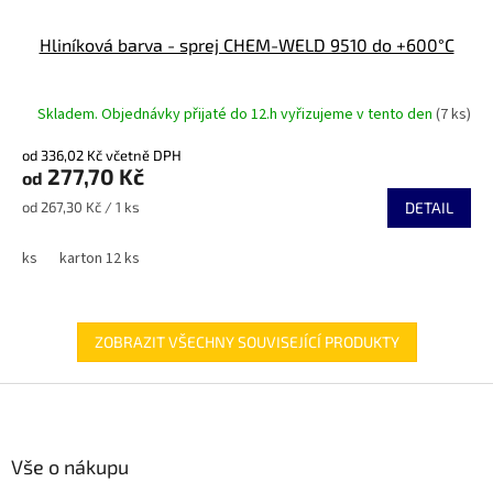
Hliníková barva - sprej CHEM-WELD 9510 do +600°C
Skladem. Objednávky přijaté do 12.h vyřizujeme v tento den
(7 ks)
od 336,02 Kč včetně DPH
277,70 Kč
od
Měrná
od 267,30 Kč / 1 ks
DETAIL
cena:
ks
karton 12 ks
ZOBRAZIT VŠECHNY SOUVISEJÍCÍ PRODUKTY
Z
á
p
a
Vše o nákupu
t