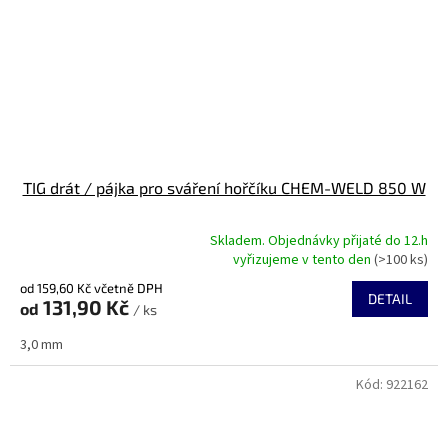
TIG drát / pájka pro sváření hořčíku CHEM-WELD 850 W
Skladem. Objednávky přijaté do 12.h
Průměrné
vyřizujeme v tento den
(>100 ks)
hodnocení
od 159,60 Kč včetně DPH
produktu
DETAIL
131,90 Kč
od
je
/ ks
5,0
3,0 mm
z
5
Kód:
922162
hvězdiček.