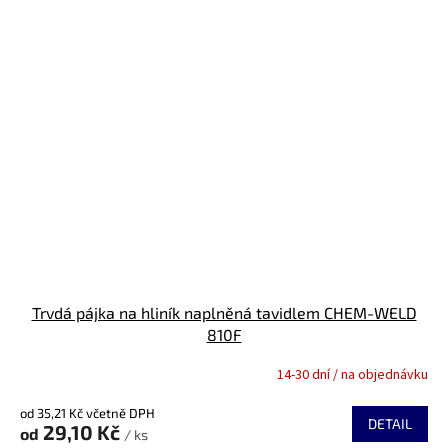
Trvdá pájka na hliník naplněná tavidlem CHEM-WELD
810F
14-30 dní / na objednávku
Průměrné
hodnocení
od 35,21 Kč včetně DPH
produktu
DETAIL
29,10 Kč
od
je
/ ks