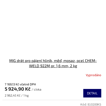
MIG drát pro pájení hliník, měď, mosaz, ocel CHEM-
WELD 922M pr. 1,6 mm, 2 kg
Vyprodáno
7 169,13 Kč včetně DPH
5 924,90 Kč
/ cívka
DETAIL
Měrná
2 962,45 Kč / 1 kg
cena:
Kód:
810200KS