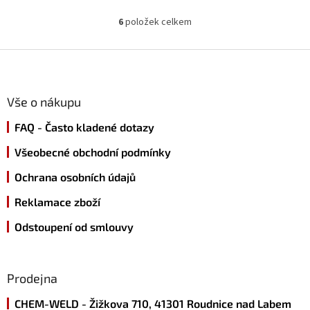
4,1
z
6
položek celkem
O
5
v
hvězdiček.
l
Z
á
á
d
p
a
a
Vše o nákupu
c
t
í
FAQ - Často kladené dotazy
í
p
r
Všeobecné obchodní podmínky
v
k
Ochrana osobních údajů
y
v
Reklamace zboží
ý
p
Odstoupení od smlouvy
i
s
u
Prodejna
CHEM-WELD - Žižkova 710, 41301 Roudnice nad Labem