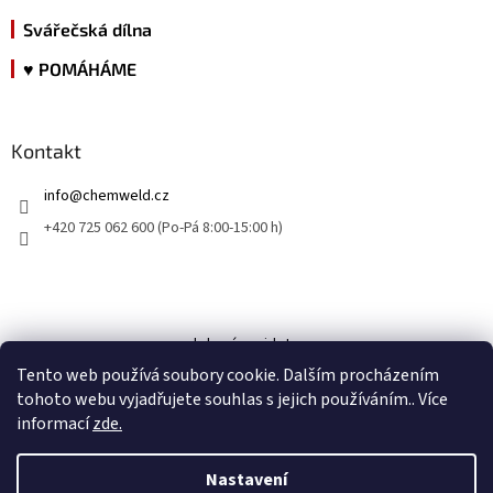
Svářečská dílna
♥ POMÁHÁME
Kontakt
info
@
chemweld.cz
+420 725 062 600 (Po-Pá 8:00-15:00 h)
kde nás najdete
Tento web používá soubory cookie. Dalším procházením
tohoto webu vyjadřujete souhlas s jejich používáním.. Více
informací
zde.
Nastavení
Vytvořil Shoptet