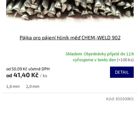
Pájka pro pájení hliník měď CHEM-WELD 902
Skladem. Objednávky přijaté do 12.h
Průměrné
vyřizujeme v tento den
(>100 ks)
hodnocení
od 50,09 Kč včetně DPH
produktu
DETAIL
41,40 Kč
od
je
/ ks
5,0
1,6 mm
2,0 mm
z
5
Kód:
850300KS
hvězdiček.