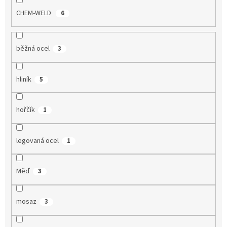
ů
CHEM-WELD
6
běžná ocel
3
hliník
5
hořčík
1
legovaná ocel
1
Měď
3
mosaz
3