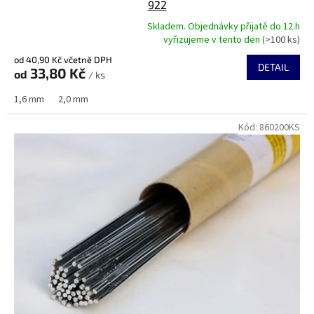
922
Skladem. Objednávky přijaté do 12.h
Průměrné
vyřizujeme v tento den
(>100 ks)
hodnocení
od 40,90 Kč včetně DPH
produktu
DETAIL
33,80 Kč
od
je
/ ks
4,9
1,6 mm
2,0 mm
z
5
Kód:
860200KS
hvězdiček.