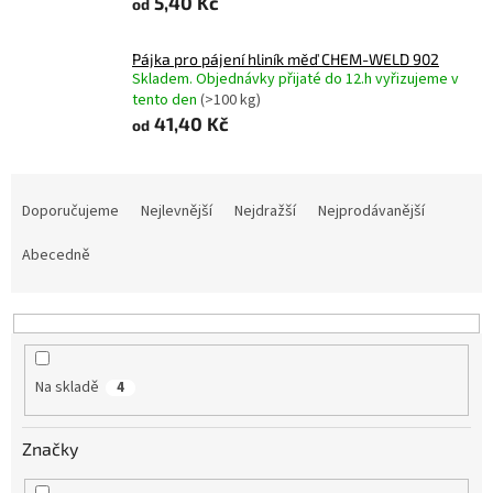
5,40 Kč
od
Pájka pro pájení hliník měď CHEM-WELD 902
Skladem. Objednávky přijaté do 12.h vyřizujeme v
tento den
(>100 kg)
41,40 Kč
od
Ř
a
Doporučujeme
Nejlevnější
Nejdražší
Nejprodávanější
z
e
Abecedně
n
í
p
r
o
Na skladě
4
d
u
Značky
k
t