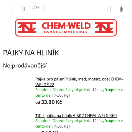
Přejít
NÁKUP
na
CZK
obsah
KOŠÍK
PÁJKY NA HLINÍK
Nejprodávanější
Pájka pro pájení hliník, měď, mosaz, ocel CHEM-
WELD 922
Skladem. Objednávky přijaté do 12.h vyřizujeme v
tento den
(>100 kg)
33,80 Kč
od
TIG / pájka na hliník AlSi12 CHEM-WELD 860
Skladem. Objednávky přijaté do 12.h vyřizujeme v
tento den
(>100 kg)