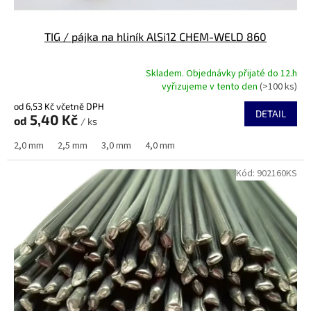
TIG / pájka na hliník AlSi12 CHEM-WELD 860
Skladem. Objednávky přijaté do 12.h
Průměrné
vyřizujeme v tento den
(>100 ks)
hodnocení
od 6,53 Kč včetně DPH
produktu
DETAIL
5,40 Kč
od
je
/ ks
5,0
2,0 mm
2,5 mm
3,0 mm
4,0 mm
z
5
Kód:
902160KS
hvězdiček.