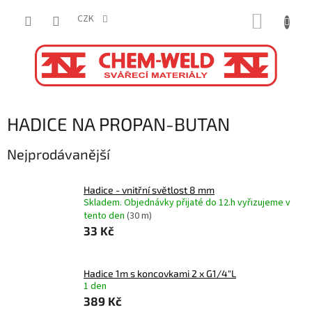
Přejít
NÁKUP
na
CZK
obsah
KOŠÍK
HADICE NA PROPAN-BUTAN
Nejprodávanější
Hadice - vnitřní světlost 8 mm
Skladem. Objednávky přijaté do 12.h vyřizujeme v
tento den
(30 m)
33 Kč
Hadice 1m s koncovkami 2 x G1/4"L
1 den
389 Kč