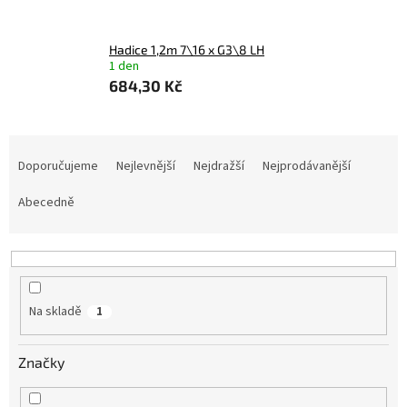
Hadice 1,2m 7\16 x G3\8 LH
1 den
684,30 Kč
Ř
a
Doporučujeme
Nejlevnější
Nejdražší
Nejprodávanější
z
e
Abecedně
n
í
p
r
o
Na skladě
1
d
u
Značky
k
t
ů