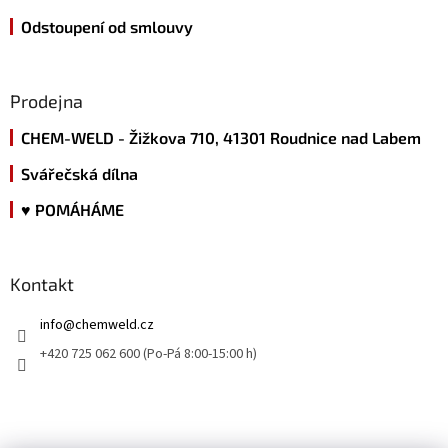
s
u
Odstoupení od smlouvy
Prodejna
CHEM-WELD - Žižkova 710, 41301 Roudnice nad Labem
Svářečská dílna
♥ POMÁHÁME
Kontakt
info
@
chemweld.cz
+420 725 062 600 (Po-Pá 8:00-15:00 h)