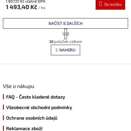
1 807,01 Kč včetně DPH
Do košíku
1 493,40 Kč
/ ks
NAČÍST 8 DALŠÍCH
S
1
2
t
O
r
20
položek celkem
v
á
l
NAHORU
n
á
k
d
o
v
Z
a
á
c
á
n
í
p
í
p
a
Vše o nákupu
r
t
v
FAQ - Často kladené dotazy
í
k
y
Všeobecné obchodní podmínky
v
ý
Ochrana osobních údajů
p
i
Reklamace zboží