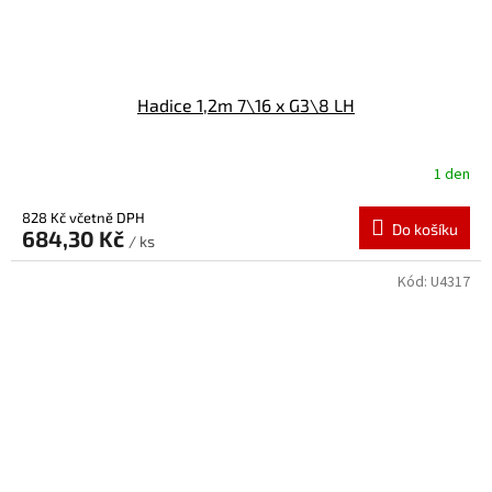
Hadice 1,2m 7\16 x G3\8 LH
1 den
828 Kč včetně DPH
Do košíku
684,30 Kč
/ ks
Kód:
U4317