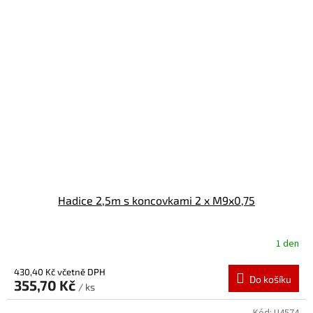
Hadice 2,5m s koncovkami 2 x M9x0,75
1 den
430,40 Kč včetně DPH
Do košíku
355,70 Kč
/ ks
Kód:
U4574