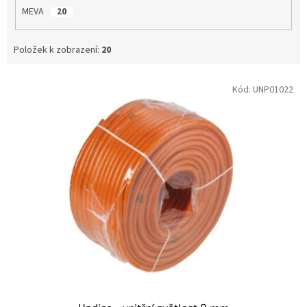
MEVA
20
Položek k zobrazení:
20
V
Kód:
UNP01022
ý
p
i
s
p
r
o
d
u
k
t
ů