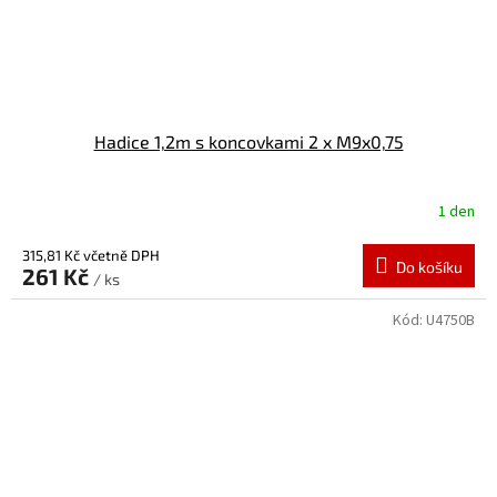
Hadice 1,2m s koncovkami 2 x M9x0,75
1 den
315,81 Kč včetně DPH
Do košíku
261 Kč
/ ks
Kód:
U4750B