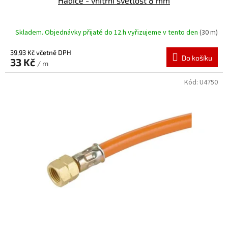
Hadice - vnitřní světlost 8 mm
Skladem. Objednávky přijaté do 12.h vyřizujeme v tento den
(30 m)
39,93 Kč včetně DPH
Do košíku
33 Kč
/ m
Kód:
U4750