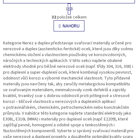
S
1
3
t
O
r
32
položek celkem
v
á
l
NAHORU
n
á
k
d
o
v
Kategorie Nerez a duplex představuje svařovací materiály určené pro
a
á
nerezové a duplex (austeniticko-feritické) oceli, které jsou díky svému
c
n
chemickému složení a vlastnostem používány ve korozivzdorných,
í
í
náročných a technických aplikacích. V této sekci najdete obalené
p
elektrody vhodné pro běžné nerezové oceli (např. třídy 304, 316, 308) i
r
pro duplexní a super-duplexní oceli, které kombinují vysokou pevnost,
v
odolnost vůči korozi a výborné mechanické vlastnosti.
k
Tyto přídavné
materiály jsou navrženy tak, aby zaručily metalurgickou kompatibilitu
y
se svařovaným materiálem, minimalizovaly vznik defektů a zajistily
v
kvalitní, trvanlivý svar s dobrou odolností proti pittingové a stresové
ý
korozi – klíčové vlastnosti u nerezových a duplexních aplikací
p
v potravinářském, chemickém, petrochemickém nebo konstrukčním
i
průmyslu.
V nabídce této kategorie najdete standardní elektrody jako
s
E308L, E316L (MMA) i materiály pro duplexní oceli (např. E2209), které
u
zajišťují pevné, homogenní a odolné spoje u tenkostěnných i
tlustostěnných komponentů.
Vyberte si správný svařovací materiál pro
vaše nerezové a duplexní projekty a dosáhněte optimální kvality svaru