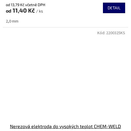
hodnocení
od 13,79 Kč včetně DPH
produktu
DETAIL
11,40 Kč
od
je
/ ks
4,0
2,0 mm
z
5
Kód:
2200325KS
hvězdiček.
Nerezová elektroda do vysokých teplot CHEM-WELD