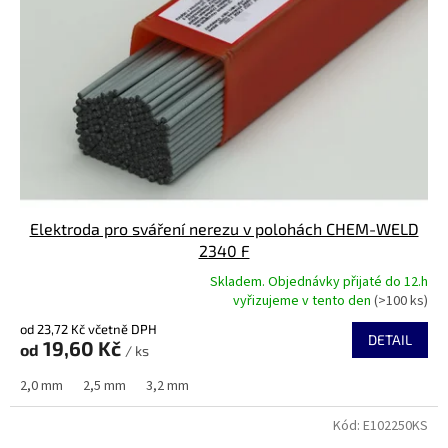
Elektroda pro sváření nerezu v polohách CHEM-WELD
2340 F
Skladem. Objednávky přijaté do 12.h
Průměrné
vyřizujeme v tento den
(>100 ks)
hodnocení
od 23,72 Kč včetně DPH
produktu
DETAIL
19,60 Kč
od
je
/ ks
5,0
2,0 mm
2,5 mm
3,2 mm
z
5
Kód:
E102250KS
hvězdiček.