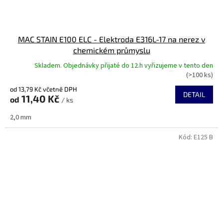
MAC STAIN E100 ELC - Elektroda E316L-17 na nerez v
chemickém průmyslu
Skladem. Objednávky přijaté do 12.h vyřizujeme v tento den
(>100 ks)
od 13,79 Kč včetně DPH
DETAIL
11,40 Kč
od
/ ks
2,0 mm
Kód:
E125 B