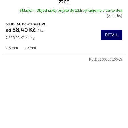
2200
Skladem. Objednávky přijaté do 12.h vyřizujeme v tento den
(>100 ks)
od 106,96 Kč včetně DPH
88,40 Kč
od
/ ks
DETAIL
Měrná
2 526,20 Kč / 1 kg
cena:
2,5 mm
3,2 mm
Kód:
E100ELC200KS