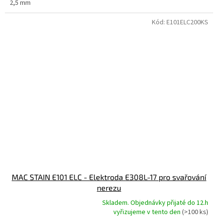
2,5 mm
Kód:
E101ELC200KS
MAC STAIN E101 ELC - Elektroda E308L-17 pro svařování
nerezu
Skladem. Objednávky přijaté do 12.h
Průměrné
vyřizujeme v tento den
(>100 ks)