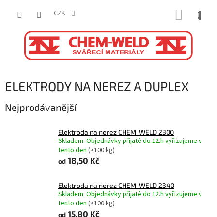
Přejít
NÁKUP
na
CZK
obsah
KOŠÍK
ELEKTRODY NA NEREZ A DUPLEX
Nejprodávanější
Elektroda na nerez CHEM-WELD 2300
Skladem. Objednávky přijaté do 12.h vyřizujeme v
tento den
(>100 kg)
18,50 Kč
od
Elektroda na nerez CHEM-WELD 2340
Skladem. Objednávky přijaté do 12.h vyřizujeme v
tento den
(>100 kg)
15,80 Kč
od