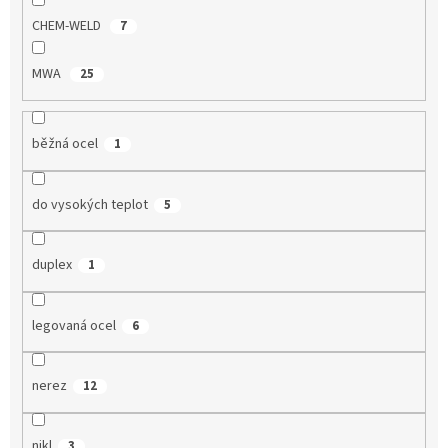
ů
CHEM-WELD
7
MWA
25
běžná ocel
1
do vysokých teplot
5
duplex
1
legovaná ocel
6
nerez
12
nikl
3