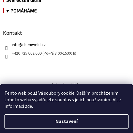
♥ POMÁHÁME
Kontakt
info
@
chemweld.cz
+420 725 062 600 (Po-Pá 8:00-15:00 h)
kde nás najdete
Tento web používá soubory cookie. Dalším procházením
tohoto webu vyjadřujete souhlas s jejich používáním.. Více
informací
zde.
Nastavení
Vytvořil Shoptet