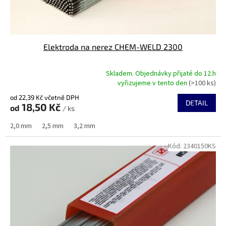
t
ů
Elektroda na nerez CHEM-WELD 2300
Skladem. Objednávky přijaté do 12.h
Průměrné
vyřizujeme v tento den
(>100 ks)
hodnocení
od 22,39 Kč včetně DPH
produktu
DETAIL
18,50 Kč
od
je
/ ks
5,0
2,0 mm
2,5 mm
3,2 mm
z
5
Kód:
2340150KS
hvězdiček.