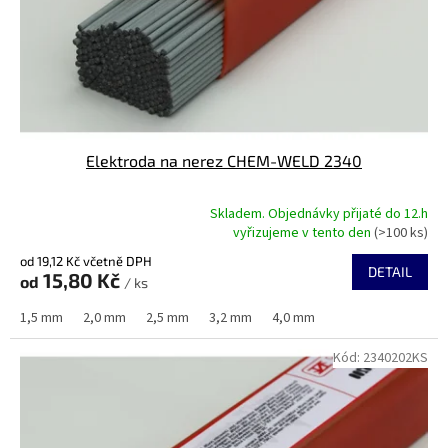
Elektroda na nerez CHEM-WELD 2340
Skladem. Objednávky přijaté do 12.h
Průměrné
vyřizujeme v tento den
(>100 ks)
hodnocení
od 19,12 Kč včetně DPH
produktu
DETAIL
15,80 Kč
od
je
/ ks
4,9
1,5 mm
2,0 mm
2,5 mm
3,2 mm
4,0 mm
z
5
Kód:
2340202KS
hvězdiček.