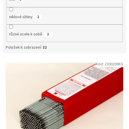
niklové slitiny
2
různé ocele k sobě
2
Položek k zobrazení:
32
V
Kód:
2300200KS
ý
p
i
s
p
r
o
d
u
k