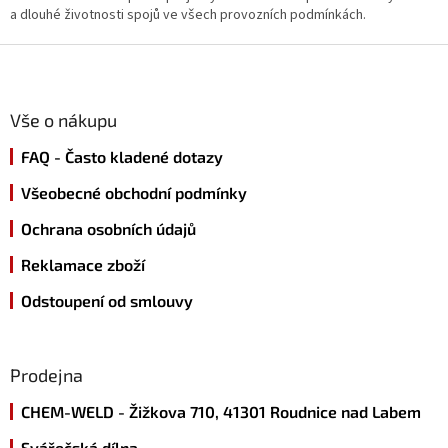
a dlouhé životnosti spojů ve všech provozních podmínkách.
Z
á
p
a
Vše o nákupu
t
FAQ - Často kladené dotazy
í
Všeobecné obchodní podmínky
Ochrana osobních údajů
Reklamace zboží
Odstoupení od smlouvy
Prodejna
CHEM-WELD - Žižkova 710, 41301 Roudnice nad Labem
Svářečská dílna