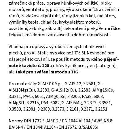
zámečnické práce, oprava hliníkových odlitků, bloky
motorů, ventilátory, plošiny, výroba okenních a dveřních
rámů, zavlažovací potrubí, rámy jízdních kol, radiátory,
výměníky tepla, chladiče, kryty elektromotorů,
osvětlení, žebříky, zábradlí, dekorativní prvky. Velmi řídce
tekoucí, má dobrou zatékavost a dobrou smáčivost.
Vhodná pro opravy a výrobu z tenkých hliníkových
plechů, pro Al-Si slitiny s více než 7% Si. Nevhodná pro
následné eloxování. Lze použít metodu
tvrdého pájení -
nutné tavidlo č. 120
a ohřev kyslík-acetylen (autogen),
ale
také pro sváření metodou TIG.
Pro materiály: G-AlSi10Mg, , G-AlSi12, 3.2581, G-
AlSi10Mg(Cu), 3.2383, G-AlSi12(Cu), 3.2583, AlMg1SiCu,
3.3211, PA45, 6061, AlMg0,5Si, 3.3206, PA38, 6063,
AlMgSi1, 3.2315, PA4, 6082, G-AlSi5Mg, 3.2373, 3.3581,
3.3583, 3.2381, 3.2383, 3.2373, 3.2161, 3.2371, 3.2151
Normy: DIN 1732 S-AlSi12 / EN 1044 Al 104 / AWS A 5.8:
BAlSi-4 / EN 1044: AL104 /EN 17672: B/SAL88Si