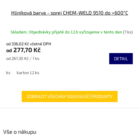
Hliníková barva - sprej CHEM-WELD 9510 do +600°C
Skladem. Objednávky přijaté do 12.h vyřizujeme v tento den
(7 ks)
od 336,02 Kč včetně DPH
277,70 Kč
od
Měrná
od 267,30 Kč / 1 ks
DETAIL
cena:
ks
karton 12 ks
ZOBRAZIT VŠECHNY SOUVISEJÍCÍ PRODUKTY
Z
á
p
a
Vše o nákupu
t