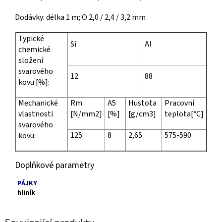
Dodávky: délka 1 m; O 2,0 / 2,4 / 3,2 mm
Typické
Si
Al
chemické
složení
svarového
12
88
kovu [%]:
Mechanické
Rm
A5
Hustota
Pracovní
vlastnosti
[N/mm2]
[%]
[g/cm3]
teplota[°C]
svarového
125
8
2,65
575-590
kovu:
Doplňkové parametry
PÁJKY
hliník