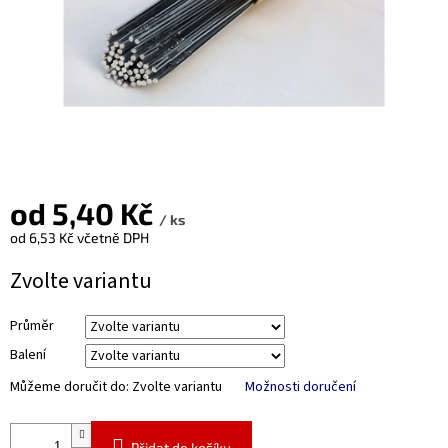
od
5,40 Kč
/ ks
od
6,53 Kč
včetně DPH
Měrná
Zvolte variantu
cena:
Průměr
Balení
Můžeme doručit do:
Zvolte variantu
Možnosti doručení
Přidat do košíku