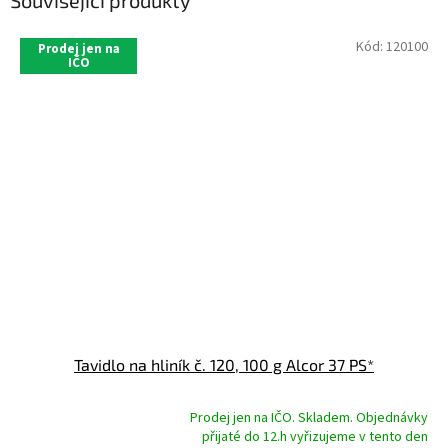
Související produkty
Kód:
120100
Prodej jen na
IČO
Tavidlo na hliník č. 120, 100 g Alcor 37 PS*
Prodej jen na IČO. Skladem. Objednávky
přijaté do 12.h vyřizujeme v tento den
Průměrné