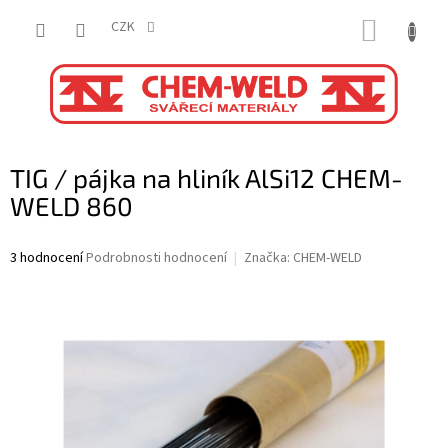
Přejít
NÁKUP
na
CZK
obsah
KOŠÍK
TIG / pájka na hliník AlSi12 CHEM-
WELD 860
Průměrné
3 hodnocení
Podrobnosti hodnocení
Značka:
CHEM-WELD
hodnocení
produktu
je
5,0
z
5
hvězdiček.