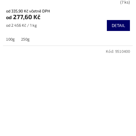
(7 ks)
hodnocení
produktu
od 335,90 Kč včetně DPH
je
277,60 Kč
od
5,0
Měrná
od 2 456 Kč / 1 kg
DETAIL
z
cena:
5
hvězdiček.
100g
250g
Kód:
9510400