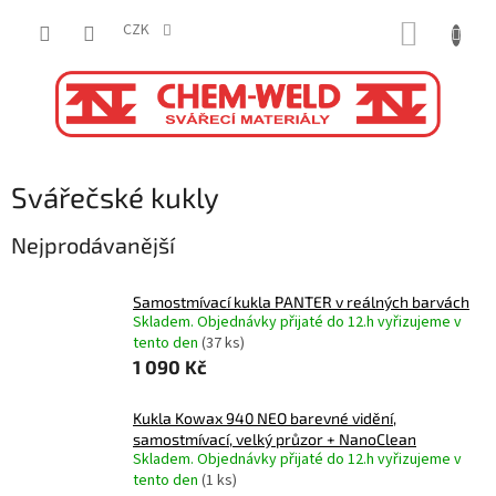
Přejít
NÁKUP
na
CZK
obsah
KOŠÍK
Svářečské kukly
Nejprodávanější
Samostmívací kukla PANTER v reálných barvách
Skladem. Objednávky přijaté do 12.h vyřizujeme v
tento den
(37 ks)
1 090 Kč
Kukla Kowax 940 NEO barevné vidění,
samostmívací, velký průzor + NanoClean
Skladem. Objednávky přijaté do 12.h vyřizujeme v
tento den
(1 ks)