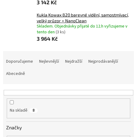
3 142 Kč
Kukla Kowax 820 barevné vidění, samostmívací,
velký průzor + NanoClean
Skladem. Objednávky přijaté do 12.h vyřizujeme v
tento den
(3 ks)
3 964 Kč
Ř
a
Doporučujeme
Nejlevnější
Nejdražší
Nejprodávanější
z
e
Abecedně
n
í
p
r
o
Na skladě
8
d
u
Značky
k
t