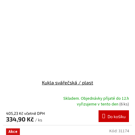
Kukla svářečská / plast
Skladem. Objednávky přijaté do 12.h
Průměrné
vyřizujeme v tento den
(6 ks)
hodnocení
produktu
405,23 Kč včetně DPH
Do košíku
334,90 Kč
je
/ ks
5,0
z
Kód:
31174
Akce