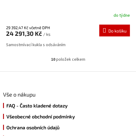
do týdne
29 392,47 Kč včetně DPH
Do košíku
24 291,30 Kč
/ ks
Samostmívací kukla s odsáváním
10
položek celkem
O
v
l
Z
á
á
d
p
a
a
Vše o nákupu
c
t
í
FAQ - Často kladené dotazy
í
p
r
Všeobecné obchodní podmínky
v
k
Ochrana osobních údajů
y