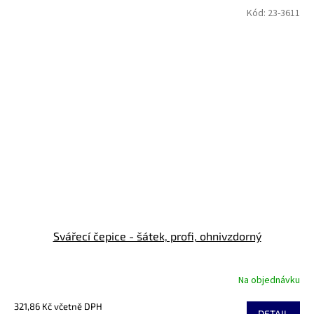
z
Kód:
23-3611
5
hvězdiček.
Svářecí čepice - šátek, profi, ohnivzdorný
Na objednávku
321,86 Kč včetně DPH
DETAIL