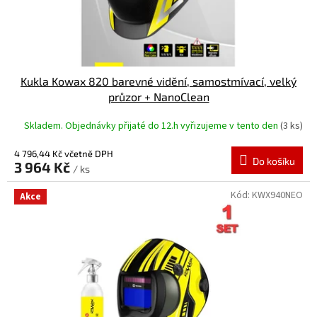
k
t
ů
Kukla Kowax 820 barevné vidění, samostmívací, velký
průzor + NanoClean
Skladem. Objednávky přijaté do 12.h vyřizujeme v tento den
(3 ks)
4 796,44 Kč včetně DPH
Do košíku
3 964 Kč
/ ks
Kód:
KWX940NEO
Akce