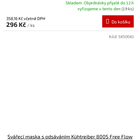
Skladem. Objednávky přijaté do 12.h
Průměrné
vyřizujeme v tento den
(19 ks)
hodnocení
produktu
358,16 Kč včetně DPH
Do košíku
296 Kč
je
/ ks
5,0
z
Kód:
5850043
5
hvězdiček.
Svářecí maska s odsáváním Kühtreiber 800S Free Flow