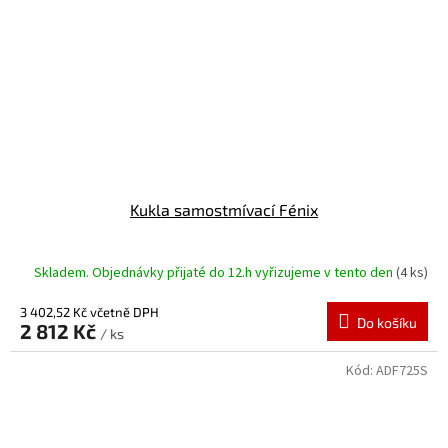
Kukla samostmívací Fénix
Skladem. Objednávky přijaté do 12.h vyřizujeme v tento den
(4 ks)
3 402,52 Kč včetně DPH
Do košíku
2 812 Kč
/ ks
Kód:
ADF725S