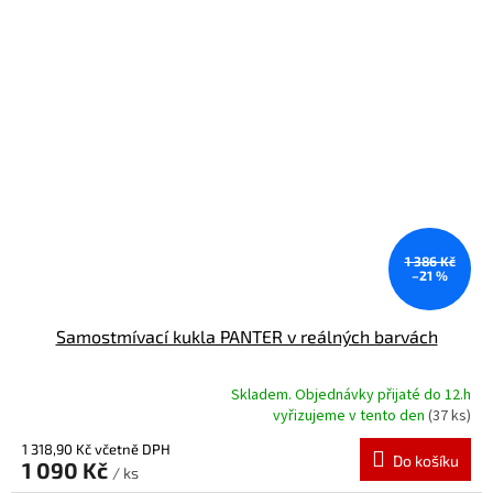
5
hvězdiček.
1 386 Kč
–21 %
Samostmívací kukla PANTER v reálných barvách
Skladem. Objednávky přijaté do 12.h
Průměrné
vyřizujeme v tento den
(37 ks)
hodnocení
produktu
1 318,90 Kč včetně DPH
Do košíku
1 090 Kč
je
/ ks
5,0