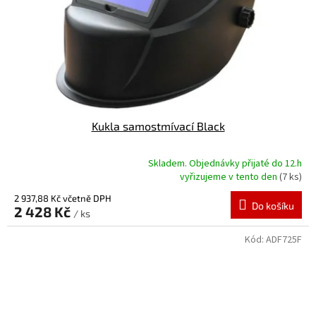
Kukla samostmívací Black
Skladem. Objednávky přijaté do 12.h
Průměrné
vyřizujeme v tento den
(7 ks)
hodnocení
produktu
2 937,88 Kč včetně DPH
Do košíku
2 428 Kč
je
/ ks
5,0
z
Kód:
ADF725F
5
hvězdiček.