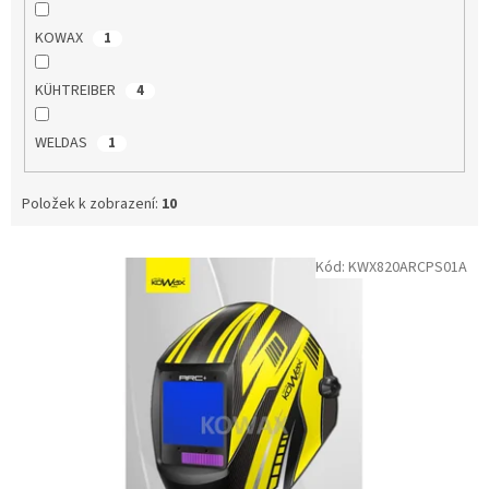
ů
KOWAX
1
KÜHTREIBER
4
WELDAS
1
Položek k zobrazení:
10
V
Kód:
KWX820ARCPS01A
ý
p
i
s
p
r
o
d
u