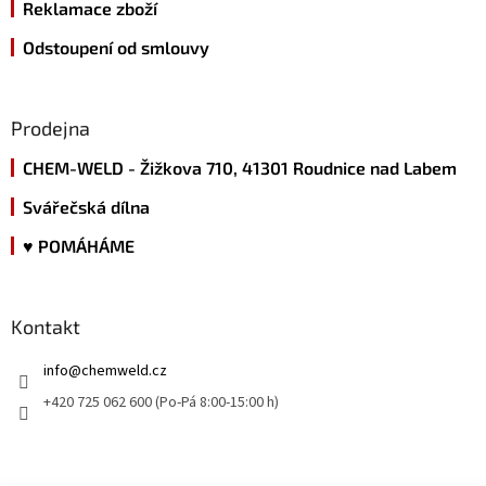
v
Reklamace zboží
ý
p
Odstoupení od smlouvy
i
s
u
Prodejna
CHEM-WELD - Žižkova 710, 41301 Roudnice nad Labem
Svářečská dílna
♥ POMÁHÁME
Kontakt
info
@
chemweld.cz
+420 725 062 600 (Po-Pá 8:00-15:00 h)