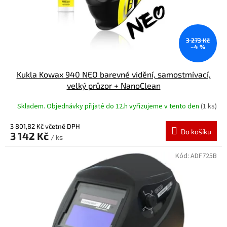
3 273 Kč
–4 %
Kukla Kowax 940 NEO barevné vidění, samostmívací,
velký průzor + NanoClean
Skladem. Objednávky přijaté do 12.h vyřizujeme v tento den
(1 ks)
3 801,82 Kč včetně DPH
Do košíku
3 142 Kč
/ ks
Kód:
ADF725B