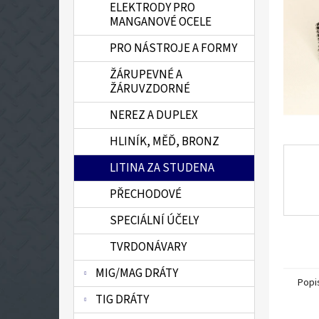
ELEKTRODY PRO
n
MANGANOVÉ OCELE
e
l
PRO NÁSTROJE A FORMY
ŽÁRUPEVNÉ A
ŽÁRUVZDORNÉ
NEREZ A DUPLEX
HLINÍK, MĚĎ, BRONZ
LITINA ZA STUDENA
PŘECHODOVÉ
SPECIÁLNÍ ÚČELY
TVRDONÁVARY
MIG/MAG DRÁTY
Popi
TIG DRÁTY