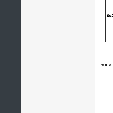
Suš
Souvi