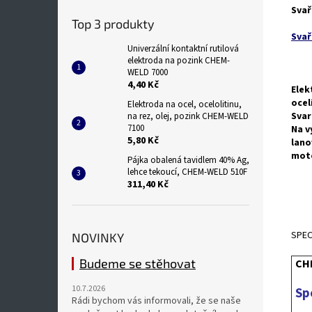
Svař
Top 3 produkty
Svař
Univerzální kontaktní rutilová
elektroda na pozink CHEM-
WELD 7000
4,40 Kč
Elek
ocel
Elektroda na ocel, ocelolitinu,
Svar
na rez, olej, pozink CHEM-WELD
7100
Na v
5,80 Kč
lano
moto
Pájka obalená tavidlem 40% Ag,
lehce tekoucí, CHEM-WELD 510F
311,40 Kč
SPEC
NOVINKY
Budeme se stěhovat
CH
10.7.2026
Sp
Rádi bychom vás informovali, že se naše