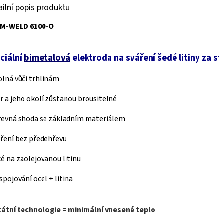
ailní popis produktu
M-WELD 6100-O
ciální
bimetalová
elektroda na sváření šedé litiny za 
olná vůči trhlinám
ar a jeho okolí zůstanou brousitelné
revná shoda se základním materiálem
áření bez předehřevu
ké na zaolejovanou litinu
 spojování ocel + litina
kátní technologie = minimální vnesené teplo