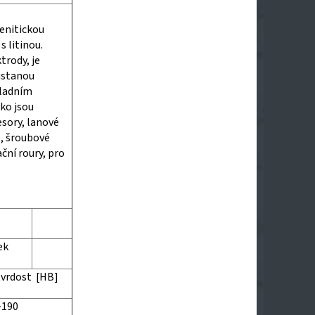
tenitickou
s litinou.
trody, je
zůstanou
kladním
ako jsou
sory, lanové
ě, šroubové
ční roury, pro
ek
tvrdost [HB]
~190