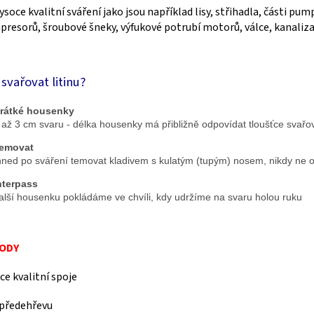
ysoce kvalitní sváření jako jsou například lisy, střihadla, části pu
resorů, šroubové šneky, výfukové potrubí motorů, válce, kanalizač
 svařovat litinu?
Krátké housenky
 1 až 3 cm svaru - délka housenky má přibližně odpovídat tloušťce svař
Temovat
 Ihned po sváření temovat kladivem s kulatým (tupým) nosem, nikdy ne 
Interpass
 další housenku pokládáme ve chvíli, kdy udržíme na svaru holou ruku
ODY
ce kvalitní spoje
předehřevu