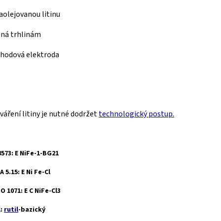
aolejovanou litinu
lná trhlinám
hodová elektroda
sváření litiny je nutné dodržet
technologický postup.
8573: E NiFe-1-BG21
 5.15: E Ni Fe-Cl
SO 1071: E C NiFe-Cl3
l:
rutil
-bazický