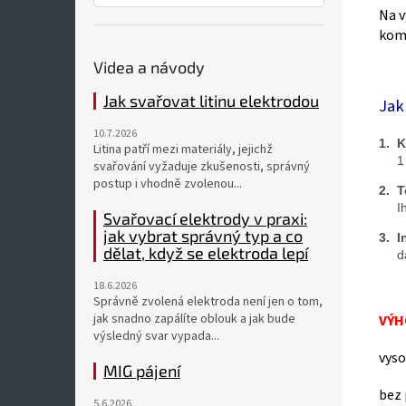
Na v
komp
Videa a návody
Jak svařovat litinu elektrodou
Jak
10.7.2026
1.  
Litina patří mezi materiály, jejichž
    
svařování vyžaduje zkušenosti, správný
postup i vhodně zvolenou...
2.  
    
Svařovací elektrody v praxi:
jak vybrat správný typ a co
3.  
dělat, když se elektroda lepí
    
18.6.2026
Správně zvolená elektroda není jen o tom,
jak snadno zapálíte oblouk a jak bude
VÝH
výsledný svar vypada...
vyso
MIG pájení
bez 
5.6.2026