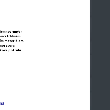
í jemnozrnných
vůči trhlinám.
ním materiálem.
ompresory,
ukové potrubí
ena