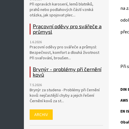
Při opravách karoserií, lemů blatníků,
na z
prahů nebo podlahových částí vzniká
otázka, jak spojovat plec...
odo
Pracovní oděvy pro svářeče a
průmysl
přec
1.6.2026
Pracovní oděvy pro svářeče a průmysl:
Bezpečnost, komfort a dlouhá životnost
Při svařování, broušen...
Při 
Brynýr - problémy při černění
kovů
7.5.2026
DIN 
Brynýr za studena - Problémy při černění
kovů: nejčastější chyby a jejich řešení
AWS A
Černění kovů za st...
EN I
ARCHIV
Oba