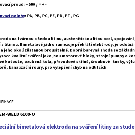
ovací proud: ~ 50V / = + -
ovací polohy
: PA, PB, PC, PE, PD, PF , PG
troda na tvárnou a šedou litinu, austenitickou litou ocel, spojován
í s litinou. Bimetalové jádro zamezuje přehřátí elektrody, je odolná 
 a jeho okolí zůstanou brousitelné. Dobrá barevná shoda se základ
ysoce kvalitní sváření jako jsou motorové bloky, strojní pumpy a k
vé kotouče, ozubená kola, převodové skříně, šroubové šneky, výf
rů, kanalizační roury, pro vylepšení chyb na odlitcích.
IFIKACE
EM-WELD 6100-O
eciální bimetalová elektroda na sváření litiny za stud