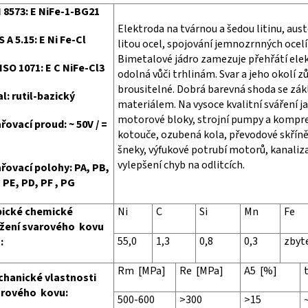
 8573: E NiFe-1-BG21
Elektroda na tvárnou a šedou litinu, aus
 A 5.15: E Ni Fe-Cl
litou ocel, spojování jemnozrnných ocelí 
Bimetalové jádro zamezuje přehřátí elek
ISO 1071: E C NiFe-Cl3
odolná vůči trhlinám. Svar a jeho okolí 
brousitelné. Dobrá barevná shoda se zá
l: rutil-bazický
materiálem. Na vysoce kvalitní sváření j
motorové bloky, strojní pumpy a kompre
řovací proud: ~ 50V / =
kotouče, ozubená kola, převodové skřín
šneky, výfukové potrubí motorů, kanaliza
vylepšení chyb na odlitcích.
řovací polohy: PA, PB,
 PE, PD, PF , PG
pické chemické
Ni
C
Si
Mn
Fe
ožení svarového kovu
55,0
1,3
0,8
0,3
zbyt
:
Rm [MPa]
Re [MPa]
A5 [%]
hanické vlastnosti
arového kovu:
500-600
>300
>15