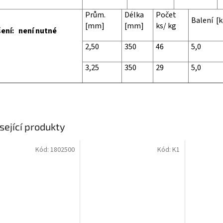
Prům.
Délka
Počet
Balení [k
[mm]
[mm]
ks/ kg
ení: není nutné
2,50
350
46
5,0
3,25
350
29
5,0
sející produkty
Kód:
1802500
Kód:
K1