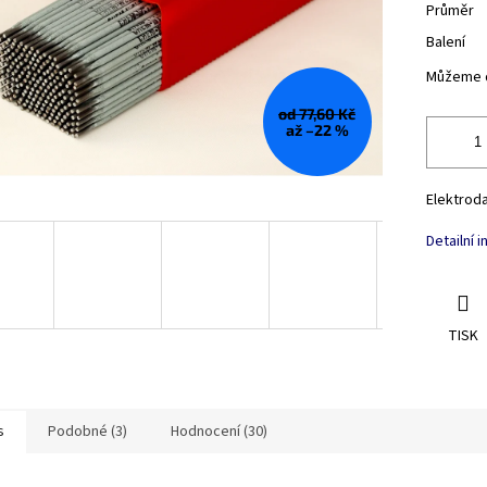
Průměr
Balení
Můžeme d
od 77,60 Kč
až –22 %
Elektroda
Detailní 
TISK
s
Podobné (3)
Hodnocení (30)