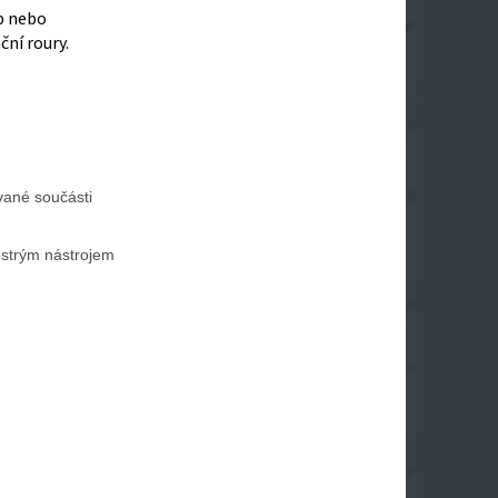
mp nebo
ní roury.
ované součásti
ostrým nástrojem