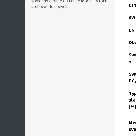
společnost bude do konce letošního roku
DIN
stěhovat do nových o...
AWS
EN 
Oba
Sva
+ -
Sva
PC,
Ty
sl
[%]
Mec
sv