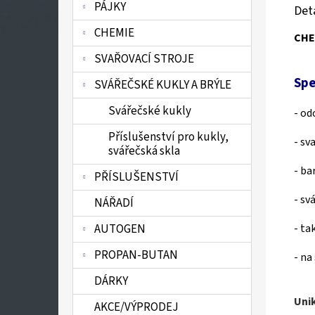
PÁJKY
Det
CHEMIE
CHE
SVAŘOVACÍ STROJE
Spe
SVÁŘEČSKÉ KUKLY A BRÝLE
Svářečské kukly
- od
Příslušenství pro kukly,
- sv
svářečská skla
- ba
PŘÍSLUŠENSTVÍ
- sv
NÁŘADÍ
AUTOGEN
- ta
PROPAN-BUTAN
- na
DÁRKY
Uni
AKCE/VÝPRODEJ