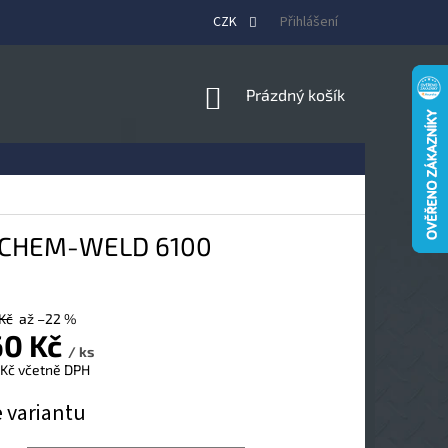
CZK
Přihlášení
NÁKUPNÍ
Prázdný košík
KOŠÍK
na CHEM-WELD 6100
Kč
až –22 %
60 Kč
/ ks
 Kč
včetně DPH
e variantu