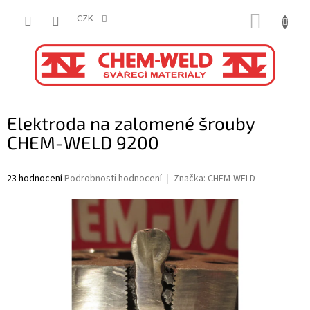
Přejít
NÁKUP
na
CZK
obsah
KOŠÍK
Elektroda na zalomené šrouby
CHEM-WELD 9200
Průměrné
23 hodnocení
Podrobnosti hodnocení
Značka:
CHEM-WELD
hodnocení
produktu
je
5,0
z
5
hvězdiček.