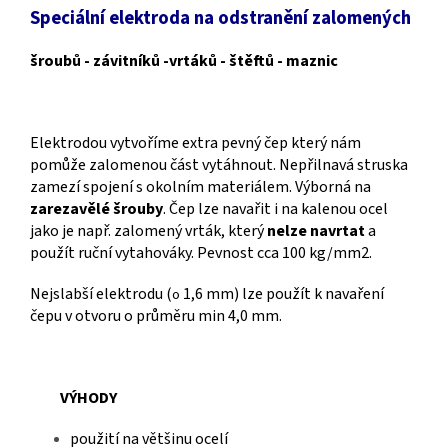
Speciální elektroda na odstranění zalomených
šroubů - závitníků -vrtáků - štěftů - maznic
Elektrodou vytvoříme extra pevný čep který nám
pomůže zalomenou část vytáhnout. Nepřilnavá struska
zamezí spojení s okolním materiálem. Výborná na
zarezavělé šrouby
. Čep lze navařit i na kalenou ocel
jako je např. zalomený vrták, který
nelze navrtat
a
použít ruční vytahováky. Pevnost cca 100 kg/mm2.
Nejslabší elektrodu (
1,6 mm) lze použít k navaření
o
čepu v otvoru o průměru min 4,0 mm.
VÝHODY
použití na většinu ocelí