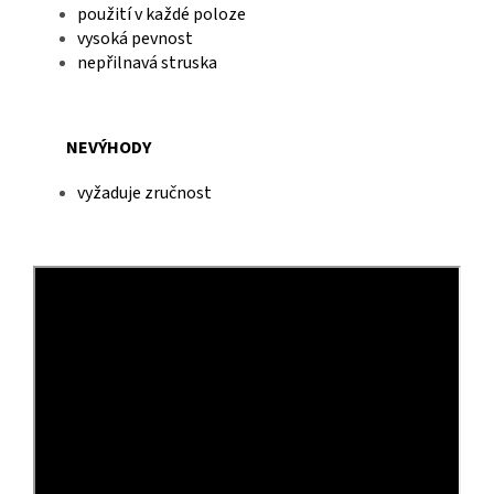
použití v každé poloze
vysoká pevnost
nepřilnavá struska
NEVÝHODY
vyžaduje zručnost