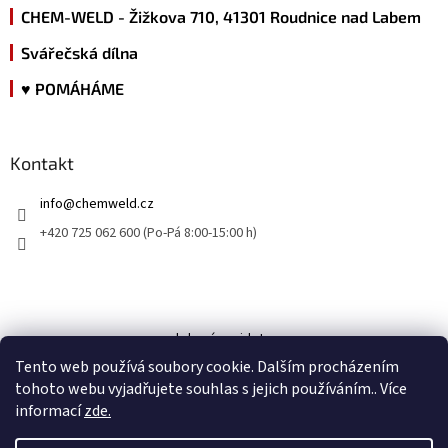
CHEM-WELD - Žižkova 710, 41301 Roudnice nad Labem
Svářečská dílna
♥ POMÁHÁME
Kontakt
info
@
chemweld.cz
+420 725 062 600 (Po-Pá 8:00-15:00 h)
kde nás najdete
Tento web používá soubory cookie. Dalším procházením
tohoto webu vyjadřujete souhlas s jejich používáním.. Více
informací
zde.