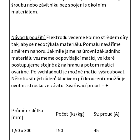
šroubu nebo závitníku bez spojení s okolním
materiálem.
Návod k použití:
Elektrodu vedeme kolmo středem díry
tak, aby se nedotýkala materiálu. Pomalu naváříme
směrem nahoru. Jakmile jsme na úrovni základního
materiálu vezmeme odpovídající matici, ve které
postupujeme stejně až na hranu a potom matici
ovaříme. Po vychladnutí je možné matici vyšroubovat.
Několik silných úderů kladivem při kroucení umožňuje
uvolnit strusku ze závitu. Svařovací proud: = +
Průměr x délka
Počet [ks/kg]
Sv. proud [A]
[mm]
1,50 x 300
150
45