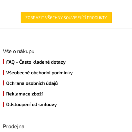
ZOBRAZIT VŠECHNY SOUVISEJÍCÍ PRODUKTY
Z
á
p
a
Vše o nákupu
t
FAQ - Často kladené dotazy
í
Všeobecné obchodní podmínky
Ochrana osobních údajů
Reklamace zboží
Odstoupení od smlouvy
Prodejna