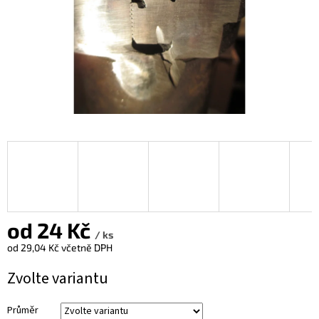
od
24 Kč
/ ks
od
29,04 Kč
včetně DPH
Měrná
Zvolte variantu
cena:
Průměr