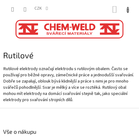
Přejít
NÁKUP
na
CZK
obsah
KOŠÍK
Rutilové
Rutilové elektrody označují elektrodu s rutilovým obalem. Často se
používají pro běžné opravy, zámečnické práce a jednodušší svařování.
Dobře se zapalují, oblouk bývá klidnější a práce s nimi je pro mnoho
svářečů pohodlnější. Svar je mělký a více se roztéká. Rutilový obal
mohou mít elektrody na domácí svařování stejně tak, jako speciální
elektrody pro svařování strojních dílů.
Z
á
p
a
Vše o nákupu
t