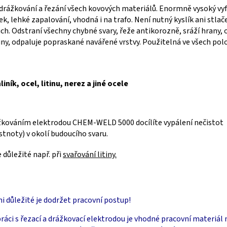
drážkování a řezání všech kovových materiálů. Enormně vysoký vy
ek, lehké zapalování, vhodná i na trafo. Není nutný kyslík ani stlač
ch. Odstraní všechny chybné svary, řeže antikorozně, sráží hrany, 
iny, odpaluje popraskané navářené vrstvy. Použitelná ve všech pol
liník, ocel, litinu, nerez a jiné ocele
kováním elektrodou CHEM-WELD 5000 docílíte vypálení nečistot
tnoty) v okolí budoucího svaru.
e důležité např. při
svařování litiny.
i důležité je dodržet pracovní postup!
práci s řezací a drážkovací elektrodou je vhodné pracovní materiál