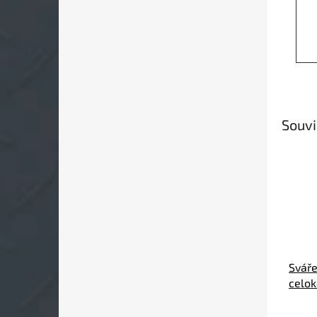
Souvi
Sváře
celo