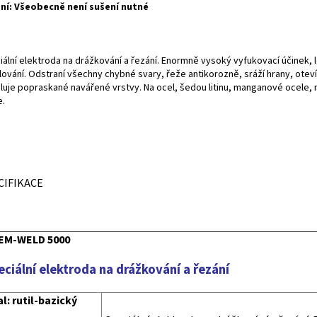
ní: Všeobecně není sušení nutné
iální elektroda na drážkování a řezání. Enormně vysoký vyfukovací účinek, 
ování. Odstraní všechny chybné svary, řeže antikorozně, sráží hrany, otevír
luje popraskané navářené vrstvy. Na ocel, šedou litinu, manganové ocele, n
e.
CIFIKACE
EM-WELD 5000
eciální elektroda na drážkování a řezání
l: rutil-bazický