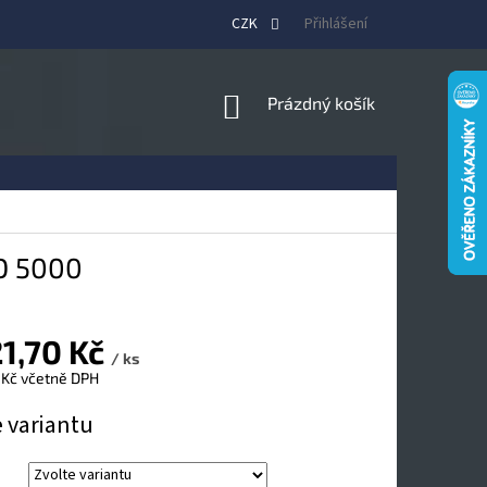
CZK
Přihlášení
NÁKUPNÍ
Prázdný košík
KOŠÍK
D 5000
1,70 Kč
/ ks
 Kč
včetně DPH
e variantu