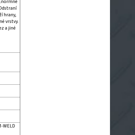
. Enormně
 Odstraní
í hrany,
é vrstvy.
z a jiné
EM-WELD