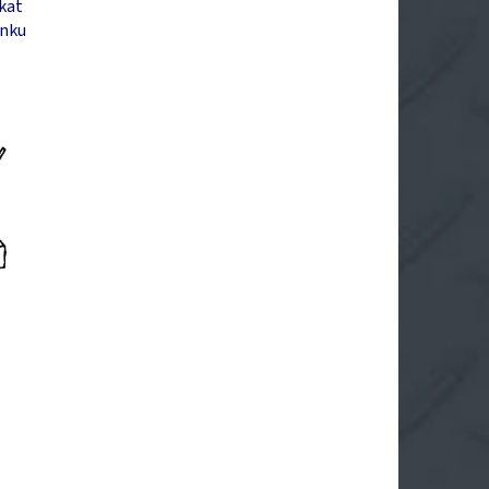
rkat
inku