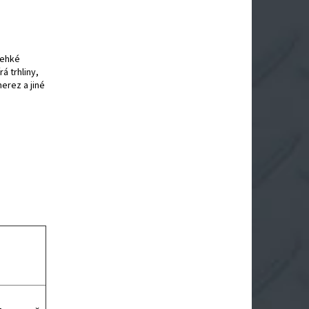
lehké
á trhliny,
erez a jiné