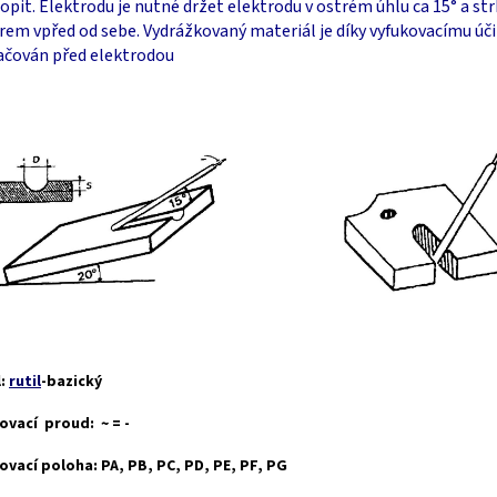
opit. Elektrodu je nutné držet elektrodu v ostrém úhlu ca 15° a st
em vpřed od sebe. Vydrážkovaný materiál je díky vyfukovacímu úč
ačován před elektrodou
l:
rutil
-bazický
ovací proud: ~ = -
ovací poloha: PA, PB, PC, PD, PE, PF, PG