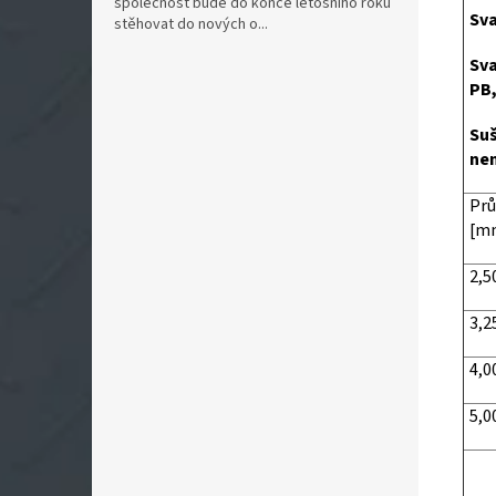
společnost bude do konce letošního roku
Sva
stěhovat do nových o...
Sva
PB,
Suš
nen
Pr
[m
2,5
3,2
4,0
5,0