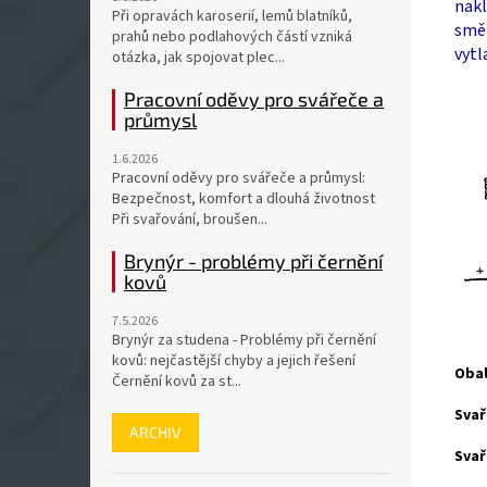
nakl
Při opravách karoserií, lemů blatníků,
směr
prahů nebo podlahových částí vzniká
vytl
otázka, jak spojovat plec...
Pracovní oděvy pro svářeče a
průmysl
1.6.2026
Pracovní oděvy pro svářeče a průmysl:
Bezpečnost, komfort a dlouhá životnost
Při svařování, broušen...
Brynýr - problémy při černění
kovů
7.5.2026
Brynýr za studena - Problémy při černění
kovů: nejčastější chyby a jejich řešení
Oba
Černění kovů za st...
Svař
ARCHIV
Svař