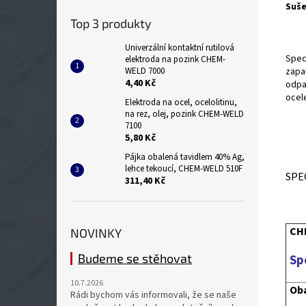
Suše
Top 3 produkty
Univerzální kontaktní rutilová
Spec
elektroda na pozink CHEM-
WELD 7000
zapal
4,40 Kč
odpa
ocel
Elektroda na ocel, ocelolitinu,
na rez, olej, pozink CHEM-WELD
7100
5,80 Kč
Pájka obalená tavidlem 40% Ag,
lehce tekoucí, CHEM-WELD 510F
SPE
311,40 Kč
CH
NOVINKY
Budeme se stěhovat
Sp
10.7.2026
Oba
Rádi bychom vás informovali, že se naše