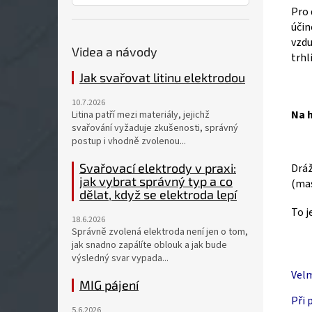
Pro 
účin
vzdu
Videa a návody
trhl
Jak svařovat litinu elektrodou
10.7.2026
Na h
Litina patří mezi materiály, jejichž
svařování vyžaduje zkušenosti, správný
postup i vhodně zvolenou...
Svařovací elektrody v praxi:
Dráž
jak vybrat správný typ a co
(mas
dělat, když se elektroda lepí
To j
18.6.2026
Správně zvolená elektroda není jen o tom,
jak snadno zapálíte oblouk a jak bude
výsledný svar vypada...
Velm
MIG pájení
Při 
5.6.2026