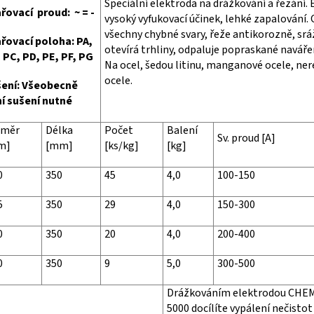
Speciální elektroda na drážkování a řezání
řovací proud: ~ = -
vysoký vyfukovací účinek, lehké zapalování.
všechny chybné svary, řeže antikorozně, sráž
řovací poloha: PA,
otevírá trhliny, odpaluje popraskané navářen
 PC, PD, PE, PF, PG
Na ocel, šedou litinu, manganové ocele, nere
ocele.
ení: Všeobecně
í sušení nutné
ůměr
Délka
Počet
Balení
Sv. proud [A]
m]
[mm]
[ks/kg]
[kg]
0
350
45
4,0
100-150
5
350
29
4,0
150-300
0
350
20
4,0
200-400
0
350
9
5,0
300-500
Drážkováním elektrodou CH
5000 docílíte vypálení nečistot