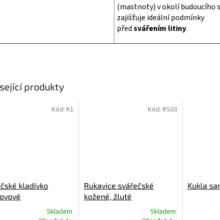
(mastnoty) v okolí budoucího s
zajišťuje ideální podmínky
před
svářením litiny
.
sející produkty
Kód:
K1
Kód:
RS03
čské kladívko
Rukavice svářečské
Kukla sa
kovové
kožené, žluté
Skladem.
Skladem.