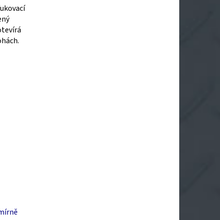
fukovací
ený
otevírá
ohách.
 mírně