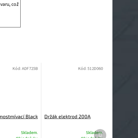
varu, což
Kód:
ADF725B
Kód:
512D060
mostmívací Black
Držák elektrod 200A
Další
Skladem.
Skladem.
produkt