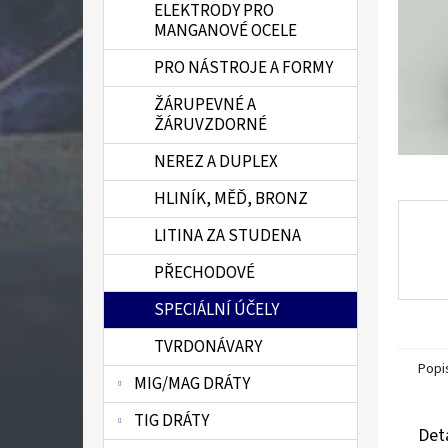
ELEKTRODY PRO
n
MANGANOVÉ OCELE
e
l
PRO NÁSTROJE A FORMY
ŽÁRUPEVNÉ A
ŽÁRUVZDORNÉ
NEREZ A DUPLEX
HLINÍK, MĚĎ, BRONZ
LITINA ZA STUDENA
PŘECHODOVÉ
SPECIÁLNÍ ÚČELY
TVRDONÁVARY
Popi
MIG/MAG DRÁTY
TIG DRÁTY
Det