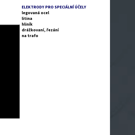
ELEKTRODY PRO SPECIÁLNÍ ÚČELY
legovaná ocel
litina
hliník
drážkovaní, řezání
na trafo