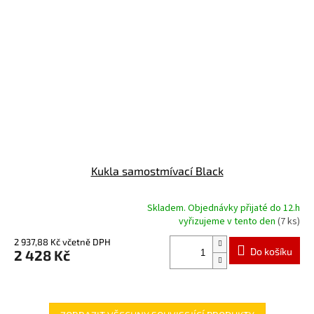
Kukla samostmívací Black
Skladem. Objednávky přijaté do 12.h
Průměrné
vyřizujeme v tento den
(7 ks)
hodnocení
produktu
2 937,88 Kč včetně DPH
Do košíku
2 428 Kč
je
5,0
z
5
hvězdiček.