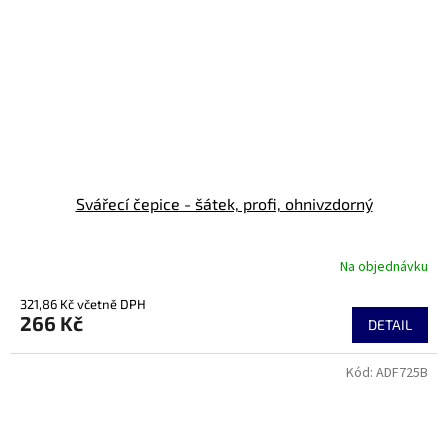
Svářecí čepice - šátek, profi, ohnivzdorný
Na objednávku
321,86 Kč včetně DPH
266 Kč
DETAIL
Kód:
ADF725B