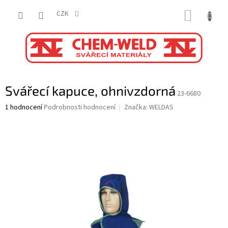
Přejít
NÁKUP
na
CZK
obsah
KOŠÍK
Svářecí kapuce, ohnivzdorná
23-6680
Průměrné
1 hodnocení
Podrobnosti hodnocení
Značka:
WELDAS
hodnocení
produktu
je
5,0
z
5
hvězdiček.