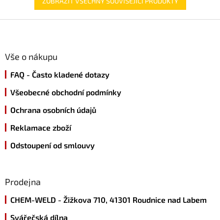
ZOBRAZIT VŠECHNY SOUVISEJÍCÍ PRODUKTY
Z
á
p
a
Vše o nákupu
t
FAQ - Často kladené dotazy
í
Všeobecné obchodní podmínky
Ochrana osobních údajů
Reklamace zboží
Odstoupení od smlouvy
Prodejna
CHEM-WELD - Žižkova 710, 41301 Roudnice nad Labem
Svářečská dílna