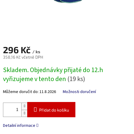
296 Kč
/ ks
358,16 Kč včetně DPH
Měrná
Skladem. Objednávky přijaté do 12.h
cena:
vyřizujeme v tento den
(19 ks)
Můžeme doručit do:
11.8.2026
Možnosti doručení
Přidat do košíku
Detailní informace