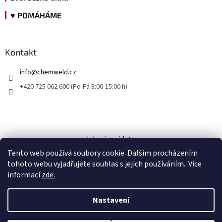
♥ POMÁHÁME
Kontakt
info
@
chemweld.cz
+420 725 062 600 (Po-Pá 8:00-15:00 h)
kde nás najdete
Tento web používá soubory cookie. Dalším procházením
tohoto webu vyjadřujete souhlas s jejich používáním.. Více
informací
zde.
Nastavení
Vytvořil Shoptet