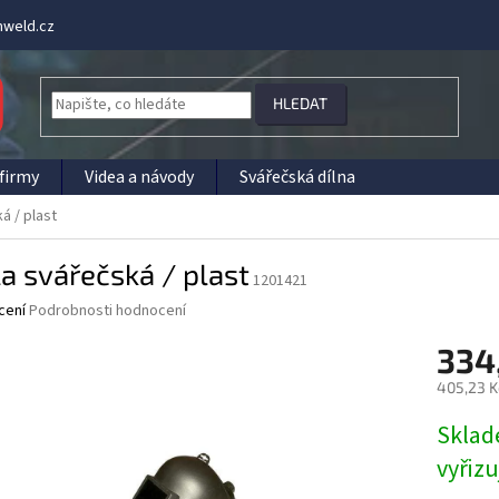
weld.cz
HLEDAT
firmy
Videa a návody
Svářečská dílna
á / plast
a svářečská / plast
1201421
né
cení
Podrobnosti hodnocení
ní
334
u
405,23 K
Měrná
Sklad
cena:
ek.
vyřiz