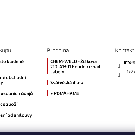
ákupu
Prodejna
Kontakt
sto kladené
CHEM-WELD - Žižkova
info
710, 41301 Roudnice nad
+420 7
Labem
né obchodní
ky
Svářečská dílna
 osobních údajů
♥ POMÁHÁME
ce zboží
ení od smlouvy