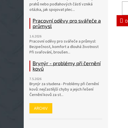
prahů nebo podlahových částí vzniká
otázka, jak spojovat plec...
Pracovní oděvy pro svářeče a
D
průmysl
1.6.2026
Pracovní oděvy pro svářeče a průmysl:
Bezpečnost, komfort a dlouhá životnost
Při svařování, broušen...
Brynýr - problémy při černění
kovů
7.5.2026
Brynýr za studena - Problémy při černění
kovů: nejčastější chyby a jejich řešení
Černění kovů za st...
ARCHIV