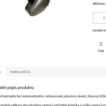
Můžeme d
Detailní 
TISK
s
Hodnocení (2)
ailní popis produktu
ečská kukla bez automatického zatmavování, plastový skelet, hlavový držák
nastavit velikost obvodu hlavy pomocí otočného kolečka a výšku pomocí p