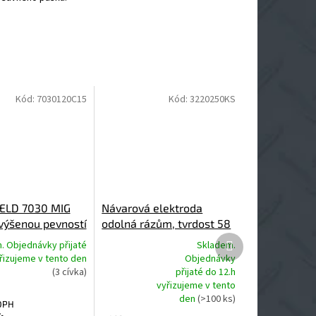
Kód:
7030120C15
Kód:
3220250KS
LD 7030 MIG
Návarová elektroda
zvýšenou pevností
odolná rázům, tvrdost 58
Další
HRC, CHEM-WELD 3220
. Objednávky přijaté
Skladem.
produkt
yřizujeme v tento den
Objednávky
(3 cívka)
přijaté do 12.h
Průměrné
vyřizujeme v tento
hodnocení
den
(>100 ks)
produktu
DPH
je