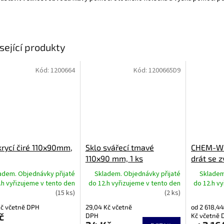
sející produkty
Kód:
1200664
Kód:
1200665D9
krycí čiré 110x90mm,
Sklo svářecí tmavé
CHEM-WE
110x90 mm, 1 ks
drát se 
adem. Objednávky přijaté
Skladem. Objednávky přijaté
Skladem
.h vyřizujeme v tento den
do 12.h vyřizujeme v tento den
do 12.h v
(15 ks)
(2 ks)
Kč včetně DPH
29,04 Kč včetně
od 2 618,44
č
DPH
Kč včetně 