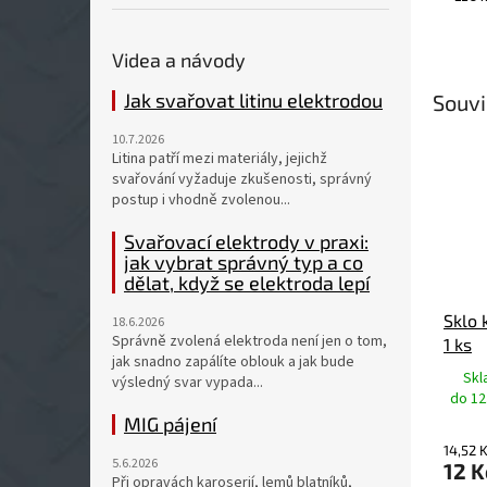
Videa a návody
Jak svařovat litinu elektrodou
Souvi
10.7.2026
Litina patří mezi materiály, jejichž
svařování vyžaduje zkušenosti, správný
postup i vhodně zvolenou...
Svařovací elektrody v praxi:
jak vybrat správný typ a co
dělat, když se elektroda lepí
Sklo 
18.6.2026
Správně zvolená elektroda není jen o tom,
1 ks
jak snadno zapálíte oblouk a jak bude
Skl
výsledný svar vypada...
do 12
MIG pájení
14,52 
5.6.2026
12 K
Při opravách karoserií, lemů blatníků,