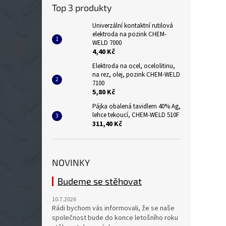
Top 3 produkty
Univerzální kontaktní rutilová
elektroda na pozink CHEM-
WELD 7000
4,40 Kč
Elektroda na ocel, ocelolitinu,
na rez, olej, pozink CHEM-WELD
7100
5,80 Kč
Pájka obalená tavidlem 40% Ag,
lehce tekoucí, CHEM-WELD 510F
311,40 Kč
NOVINKY
Budeme se stěhovat
10.7.2026
Rádi bychom vás informovali, že se naše
společnost bude do konce letošního roku