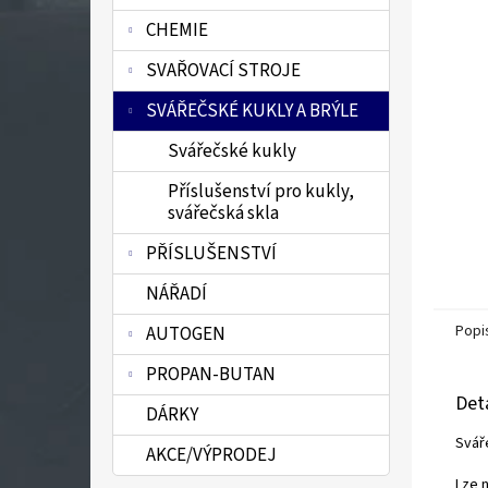
n
CHEMIE
e
l
SVAŘOVACÍ STROJE
SVÁŘEČSKÉ KUKLY A BRÝLE
Svářečské kukly
Příslušenství pro kukly,
svářečská skla
PŘÍSLUŠENSTVÍ
NÁŘADÍ
Popi
AUTOGEN
PROPAN-BUTAN
Det
DÁRKY
Svář
AKCE/VÝPRODEJ
Lze 