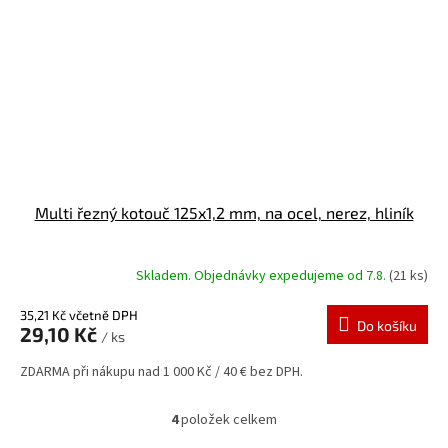
Multi řezný kotouč 125x1,2 mm, na ocel, nerez, hliník
Skladem. Objednávky expedujeme od 7.8.
(21 ks)
35,21 Kč včetně DPH
Do košíku
29,10 Kč
/ ks
ZDARMA při nákupu nad 1 000 Kč / 40 € bez DPH.
4
položek celkem
O
v