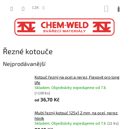
Přejít
NÁKUP
na
CZK
obsah
KOŠÍK
Řezné kotouče
Nejprodávanější
Kotouč řezný na ocel a nerez, Flexovit pro long
life
Skladem. Objednávky expedujeme od 7.8.
(>100 ks)
36,70 Kč
od
Multi řezný kotouč 125x1,2 mm, na ocel, nerez,
hliník
Skladem. Objednávky expedujeme od 7.8.
(21 ks)