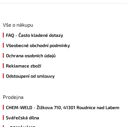
l
Z
á
á
d
p
a
a
Vše o nákupu
c
t
í
FAQ - Často kladené dotazy
í
p
r
Všeobecné obchodní podmínky
v
k
Ochrana osobních údajů
y
v
Reklamace zboží
ý
p
Odstoupení od smlouvy
i
s
u
Prodejna
CHEM-WELD - Žižkova 710, 41301 Roudnice nad Labem
Svářečská dílna