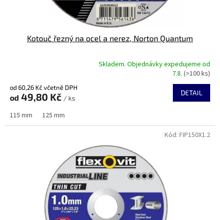
Kotouč řezný na ocel a nerez, Norton Quantum
Skladem. Objednávky expedujeme od
Průměrné
7.8.
(>100 ks)
hodnocení
od 60,26 Kč včetně DPH
produktu
DETAIL
49,80 Kč
od
je
/ ks
5,0
115 mm
125 mm
z
5
Kód:
FIP150X1.2
hvězdiček.