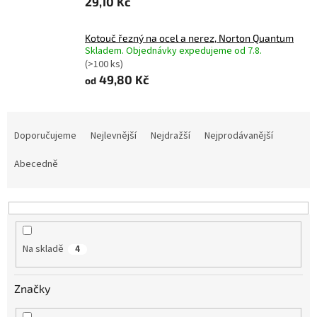
29,10 Kč
Kotouč řezný na ocel a nerez, Norton Quantum
Skladem. Objednávky expedujeme od 7.8.
(>100 ks)
49,80 Kč
od
Ř
a
Doporučujeme
Nejlevnější
Nejdražší
Nejprodávanější
z
e
Abecedně
n
í
p
r
o
Na skladě
4
d
u
Značky
k
t