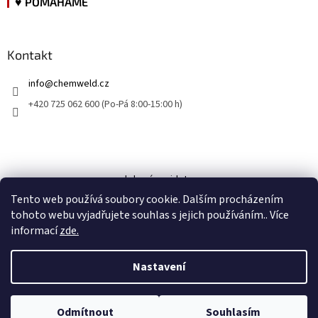
♥ POMÁHÁME
Kontakt
info
@
chemweld.cz
+420 725 062 600 (Po-Pá 8:00-15:00 h)
kde nás najdete
Tento web používá soubory cookie. Dalším procházením
tohoto webu vyjadřujete souhlas s jejich používáním.. Více
informací
zde.
Nastavení
Vytvořil Shoptet
Odmítnout
Souhlasím
Copyright 2026
CHEM-WELD
. Všechna práva vyhrazena.