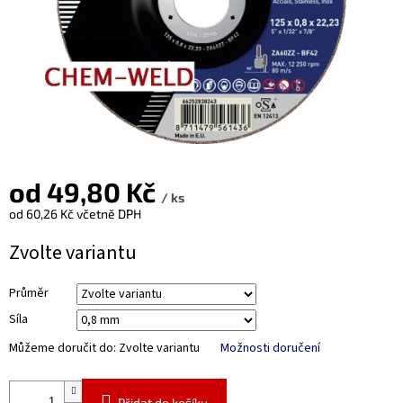
od
49,80 Kč
/ ks
od
60,26 Kč
včetně DPH
Měrná
Zvolte variantu
cena:
Průměr
Síla
Můžeme doručit do:
Zvolte variantu
Možnosti doručení
Přidat do košíku