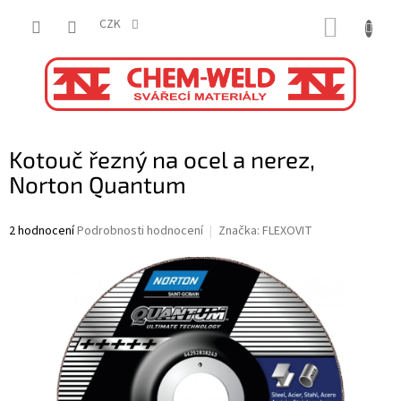
Přejít
NÁKUP
na
CZK
obsah
KOŠÍK
Kotouč řezný na ocel a nerez,
Norton Quantum
Průměrné
2 hodnocení
Podrobnosti hodnocení
Značka:
FLEXOVIT
hodnocení
produktu
je
5,0
z
5
hvězdiček.