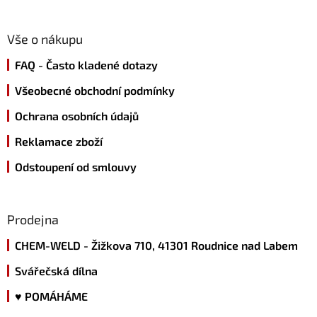
á
p
a
Vše o nákupu
t
FAQ - Často kladené dotazy
í
Všeobecné obchodní podmínky
Ochrana osobních údajů
Reklamace zboží
Odstoupení od smlouvy
Prodejna
CHEM-WELD - Žižkova 710, 41301 Roudnice nad Labem
Svářečská dílna
♥ POMÁHÁME