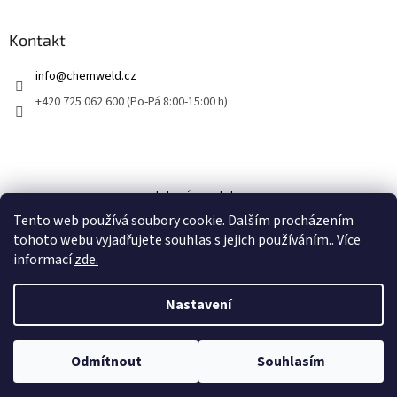
Kontakt
info
@
chemweld.cz
+420 725 062 600 (Po-Pá 8:00-15:00 h)
kde nás najdete
Tento web používá soubory cookie. Dalším procházením
tohoto webu vyjadřujete souhlas s jejich používáním.. Více
informací
zde.
Nastavení
Vytvořil Shoptet
Odmítnout
Souhlasím
Copyright 2026
CHEM-WELD
. Všechna práva vyhrazena.