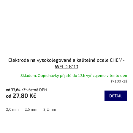
Elektroda na vysokolegované a kalitelné ocele CHEM-
WELD 8110
Skladem. Objednávky přijaté do 12.h vyřizujeme v tento den
(>100 ks)
od 33,64 Kč včetně DPH
27,80 Kč
od
DETAIL
2,0 mm
2,5 mm
3,2 mm
Z