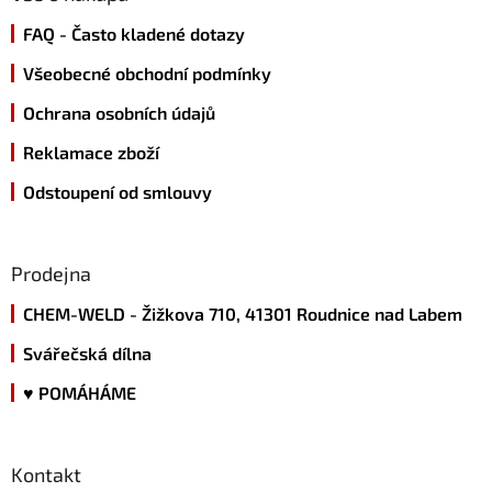
t
FAQ - Často kladené dotazy
í
Všeobecné obchodní podmínky
Ochrana osobních údajů
Reklamace zboží
Odstoupení od smlouvy
Prodejna
CHEM-WELD - Žižkova 710, 41301 Roudnice nad Labem
Svářečská dílna
♥ POMÁHÁME
Kontakt