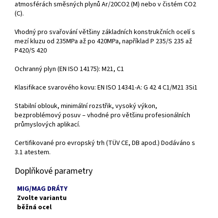
atmosférách směsných plynů Ar/20CO2 (M) nebo v čistém CO2
(C).
Vhodný pro svařování většiny základních konstrukčních ocelí s
mezí kluzu od 235MPa až po 420MPa, například P 235/S 235 až
P420/S 420
Ochranný plyn (EN ISO 14175): M21, C1
Klasifikace svarového kovu: EN ISO 14341-A: G 42 4 C1/M21 3Si1
Stabilní oblouk, minimální rozstřik, vysoký výkon,
bezproblémový posuv – vhodné pro většinu profesionálních
průmyslových aplikací.
Certifikované pro evropský trh (TÜV CE, DB apod.) Dodáváno s
3.1 atestem.
Doplňkové parametry
MIG/MAG DRÁTY
Zvolte variantu
běžná ocel