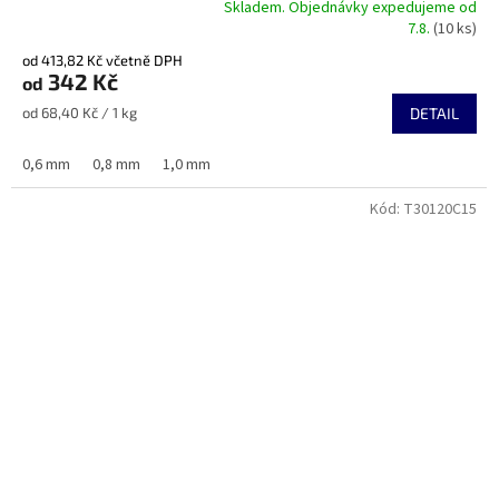
Skladem. Objednávky expedujeme od
Průměrné
7.8.
(10 ks)
hodnocení
od 413,82 Kč včetně DPH
produktu
342 Kč
od
je
5,0
Měrná
od 68,40 Kč / 1 kg
DETAIL
z
cena:
5
0,6 mm
0,8 mm
1,0 mm
hvězdiček.
Kód:
T30120C15