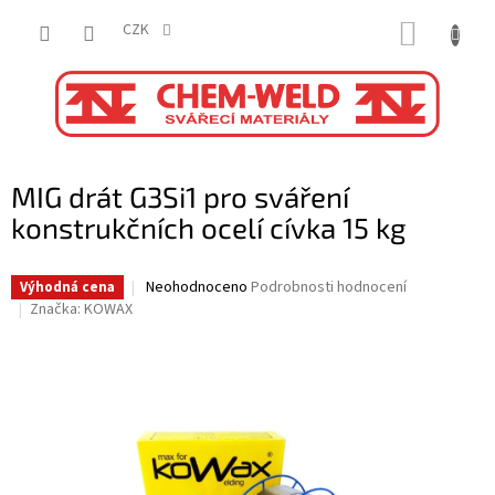
Přejít
NÁKUP
na
CZK
obsah
KOŠÍK
MIG drát G3Si1 pro sváření
konstrukčních ocelí cívka 15 kg
Průměrné
Neohodnoceno
Podrobnosti hodnocení
Výhodná cena
hodnocení
Značka:
KOWAX
produktu
je
0,0
z
5
hvězdiček.