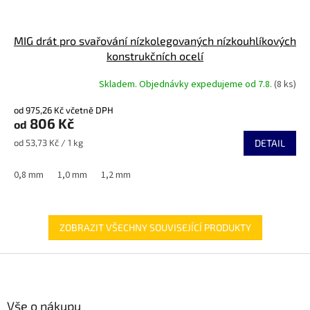
MIG drát pro svařování nízkolegovaných nízkouhlíkových
konstrukčních ocelí
Skladem. Objednávky expedujeme od 7.8.
(8 ks)
od 975,26 Kč včetně DPH
806 Kč
od
Měrná
od 53,73 Kč / 1 kg
DETAIL
cena:
0,8 mm
1,0 mm
1,2 mm
ZOBRAZIT VŠECHNY SOUVISEJÍCÍ PRODUKTY
Z
á
p
a
Vše o nákupu