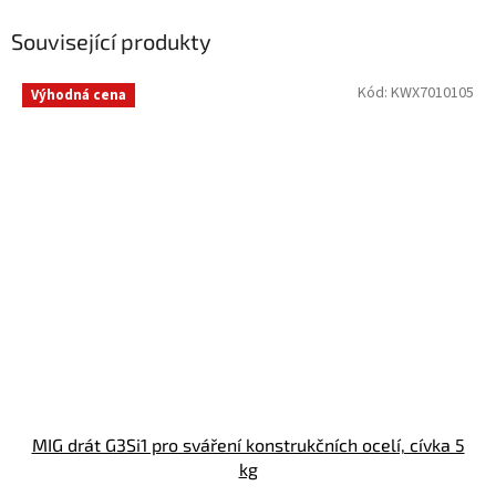
Související produkty
Kód:
KWX7010105
Výhodná cena
MIG drát G3Si1 pro sváření konstrukčních ocelí, cívka 5
kg