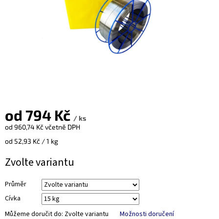
od
794 Kč
/ ks
od
960,74 Kč
včetně DPH
Měrná
od 52,93 Kč / 1 kg
cena:
Zvolte variantu
Průměr
Cívka
Můžeme doručit do:
Zvolte variantu
Možnosti doručení