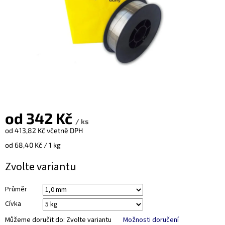
od
342 Kč
/ ks
od
413,82 Kč
včetně DPH
Měrná
od 68,40 Kč / 1 kg
cena:
Zvolte variantu
Průměr
Cívka
Můžeme doručit do:
Zvolte variantu
Možnosti doručení