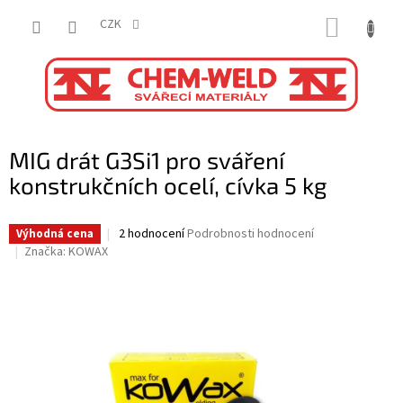
Přejít
NÁKUP
na
CZK
obsah
KOŠÍK
MIG drát G3Si1 pro sváření
konstrukčních ocelí, cívka 5 kg
Průměrné
2 hodnocení
Podrobnosti hodnocení
Výhodná cena
hodnocení
Značka:
KOWAX
produktu
je
5,0
z
5
hvězdiček.