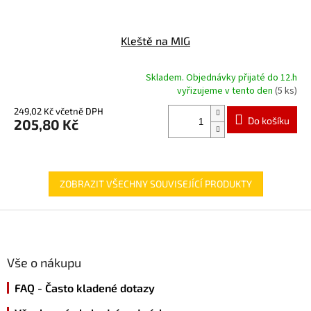
Kleště na MIG
Skladem. Objednávky přijaté do 12.h
Průměrné
vyřizujeme v tento den
(5 ks)
hodnocení
produktu
249,02 Kč včetně DPH
Do košíku
205,80 Kč
je
5,0
z
5
hvězdiček.
ZOBRAZIT VŠECHNY SOUVISEJÍCÍ PRODUKTY
Z
á
p
a
Vše o nákupu
t
FAQ - Často kladené dotazy
í