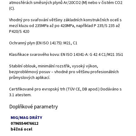
atmosférách směsných plynů Ar/20CO2 (M) nebo v čistém CO2
(C).
Vhodný pro svařování většiny základních konstrukčních ocelí s
mezí kluzu od 235MPa až po 420MPa, například P 235/S 235 až
P420/S 420
Ochranný plyn (EN ISO 14175): M21, C1
Klasifikace svarového kovu: EN ISO 14341-A: G 42 4 C1/M21 3Si1
Stabilní oblouk, minimální rozstřik, vysoký výkon,
bezproblémový posuv – vhodné pro většinu profesionálních
průmyslových aplikací.
Certifikované pro evropský trh (TÜV CE, DB apod.) Dodáváno s
3.1 atestem.
Doplňkové parametry
MIG/MAG DRÁTY
0796554476612
běžná ocel