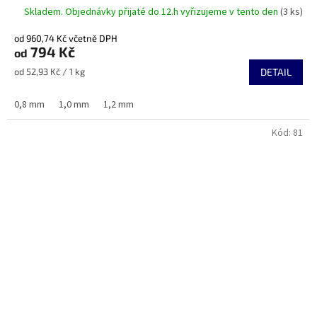
Skladem. Objednávky přijaté do 12.h vyřizujeme v tento den
(3 ks)
od 960,74 Kč včetně DPH
794 Kč
od
Měrná
od 52,93 Kč / 1 kg
DETAIL
cena:
0,8 mm
1,0 mm
1,2 mm
Kód:
81