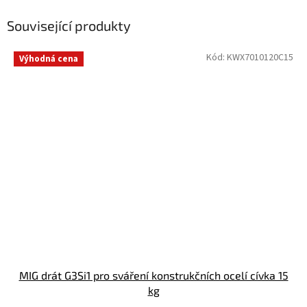
Související produkty
Kód:
KWX7010120C15
Výhodná cena
MIG drát G3Si1 pro sváření konstrukčních ocelí cívka 15
kg