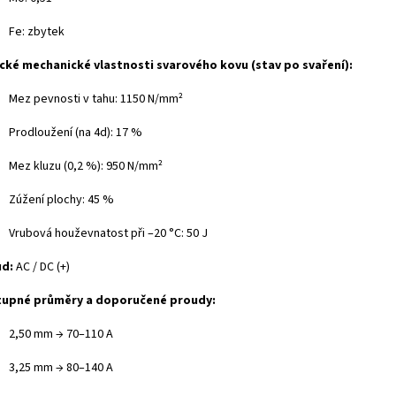
Fe: zbytek
cké mechanické vlastnosti svarového kovu (stav po svaření):
Mez pevnosti v tahu: 1150 N/mm²
Prodloužení (na 4d): 17 %
Mez kluzu (0,2 %): 950 N/mm²
Zúžení plochy: 45 %
Vrubová houževnatost při –20 °C: 50 J
d:
AC / DC (+)
upné průměry a doporučené proudy:
2,50 mm → 70–110 A
3,25 mm → 80–140 A