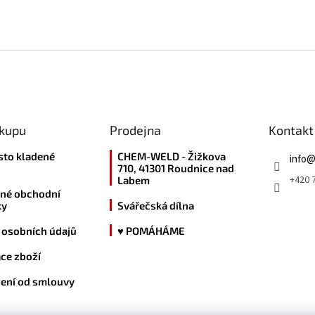
ákupu
Prodejna
Kontakt
sto kladené
CHEM-WELD - Žižkova
info
710, 41301 Roudnice nad
+420 7
Labem
né obchodní
ky
Svářečská dílna
 osobních údajů
♥ POMÁHÁME
ce zboží
ení od smlouvy