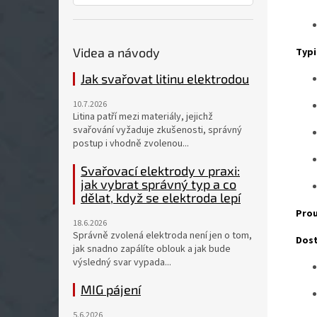
Videa a návody
Typi
Jak svařovat litinu elektrodou
10.7.2026
Litina patří mezi materiály, jejichž
svařování vyžaduje zkušenosti, správný
postup i vhodně zvolenou...
Svařovací elektrody v praxi:
jak vybrat správný typ a co
dělat, když se elektroda lepí
Prou
18.6.2026
Správně zvolená elektroda není jen o tom,
Dost
jak snadno zapálíte oblouk a jak bude
výsledný svar vypada...
MIG pájení
5.6.2026