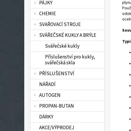
PÁJKY
plyn
Použ
CHEMIE
odol
ocelm
SVAŘOVACÍ STROJE
Souv
SVÁŘEČSKÉ KUKLY A BRÝLE
Typi
Svářečské kukly
Příslušenství pro kukly,
svářečská skla
PŘÍSLUŠENSTVÍ
NÁŘADÍ
AUTOGEN
PROPAN-BUTAN
DÁRKY
AKCE/VÝPRODEJ