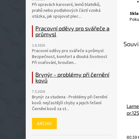
Při opravách karoserií, lemů blatníků,
prahů nebo podlahových částí vzniká
Skla
otázka, jak spojovat plec...
Poku
Pracovní oděvy pro svářeče a
průmysl
Souvi
1.6.2026
Pracovní oděvy pro svářeče a průmysl:
Bezpečnost, komfort a dlouhá životnost
Při svařování, broušen...
Brynýr - problémy při černění
kovů
7.5.2026
Brynýr za studena - Problémy při černění
kovů: nejčastější chyby a jejich řešení
Lamel
Černění kovů za st...
pr.12
ZIRC
ARCHIV
Průmě
hodno
80,59 
produ