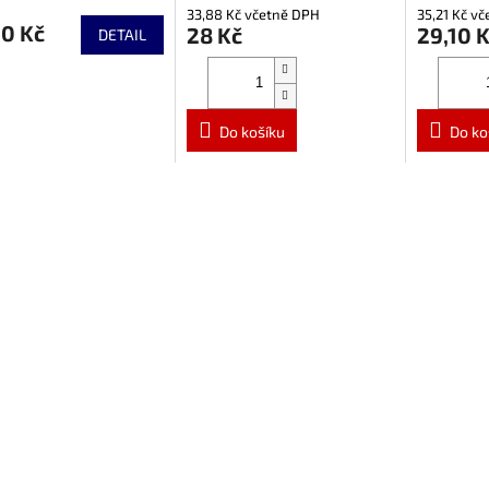
33,88 Kč včetně DPH
35,21 Kč v
60 Kč
28 Kč
29,10 
DETAIL
ček.
Do košíku
Do ko