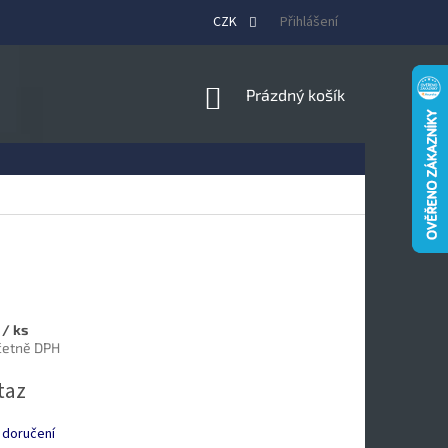
CZK
Přihlášení
NÁKUPNÍ
Prázdný košík
KOŠÍK
č
/ ks
včetně DPH
taz
 doručení