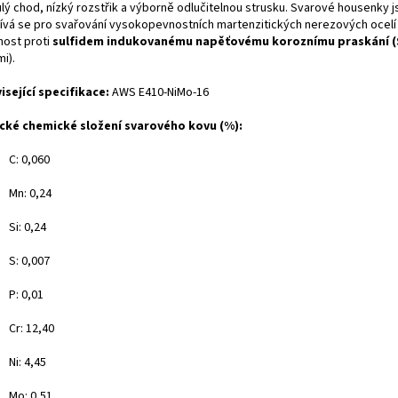
ulý chod, nízký rozstřik a výborně odlučitelnou strusku. Svarové housenky j
ívá se pro svařování vysokopevnostních martenzitických nerezových ocelí a l
nost proti
sulfidem indukovanému napěťovému koroznímu praskání (
i).
isející specifikace:
AWS E410-NiMo-16
cké chemické složení svarového kovu (%):
C: 0,060
Mn: 0,24
Si: 0,24
S: 0,007
P: 0,01
Cr: 12,40
Ni: 4,45
Mo: 0,51