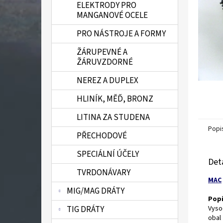
ELEKTRODY PRO
n
MANGANOVÉ OCELE
e
l
PRO NÁSTROJE A FORMY
ŽÁRUPEVNÉ A
ŽÁRUVZDORNÉ
NEREZ A DUPLEX
HLINÍK, MĚĎ, BRONZ
LITINA ZA STUDENA
Popi
PŘECHODOVÉ
SPECIÁLNÍ ÚČELY
Det
TVRDONÁVARY
MAC
MIG/MAG DRÁTY
Popi
Vyso
TIG DRÁTY
obal