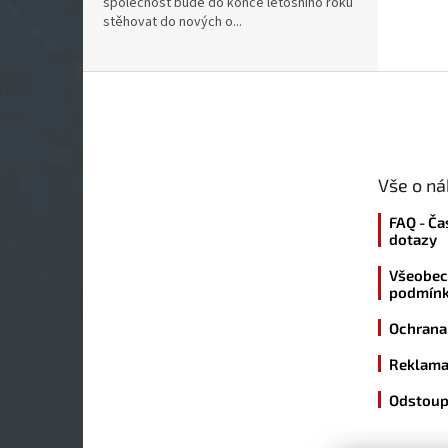
společnost bude do konce letošního roku
stěhovat do nových o...
Z
á
p
a
t
Vše o n
í
FAQ - Ča
dotazy
Všeobec
podmín
Ochrana
Reklama
Odstoup