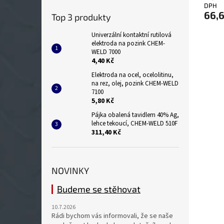
DPH
je
66,
Top 3 produkty
5,0
z
Univerzální kontaktní rutilová
5
elektroda na pozink CHEM-
hvězdi
WELD 7000
4,40 Kč
Elektroda na ocel, ocelolitinu,
na rez, olej, pozink CHEM-WELD
7100
5,80 Kč
Pájka obalená tavidlem 40% Ag,
lehce tekoucí, CHEM-WELD 510F
311,40 Kč
NOVINKY
Budeme se stěhovat
10.7.2026
Rádi bychom vás informovali, že se naše