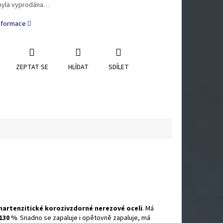
byla vyprodána…
informace
ZEPTAT SE
HLÍDAT
SDÍLET
artenzitické korozivzdorné nerezové oceli
. Má
130 %
. Snadno se zapaluje i opětovně zapaluje, má