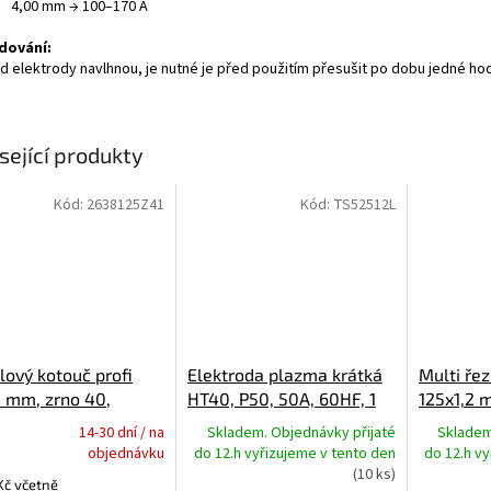
4,00 mm → 100–170 A
dování:
d elektrody navlhnou, je nutné je před použitím přesušit po dobu jedné hodi
sející produkty
Kód:
2638125Z41
Kód:
TS52512L
ový kotouč profi
Elektroda plazma krátká
Multi ře
5 mm, zrno 40,
HT40, P50, 50A, 60HF, 1
125x1,2 
OPUR
ks
nerez, hl
14-30 dní / na
Skladem. Objednávky přijaté
Skladem
rné
objednávku
do 12.h vyřizujeme v tento den
do 12.h v
cení
(10 ks)
Kč včetně
ktu