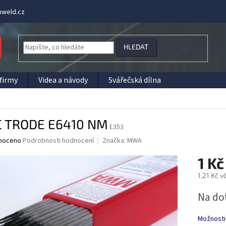
weld.cz
HLEDAT
firmy
Videa a návody
Svářečská dílna
 TRODE E6410 NM
E353
né
noceno
Podrobnosti hodnocení
Značka:
MWA
ní
1 K
u
1,21 Kč 
Měrná
Na do
cena:
ek.
Možnosti