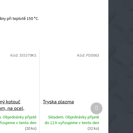
ny při teplotě 150 °C.
Kód:
355379KS
Kód:
PD0063
zný kotouč
Tryska plazma
Další
mm, na ocel,
produkt
iník
. Objednávky přijaté
Skladem. Objednávky přijaté
yřizujeme v tento den
do 12.h vyřizujeme v tento den
(20 ks)
(32 ks)