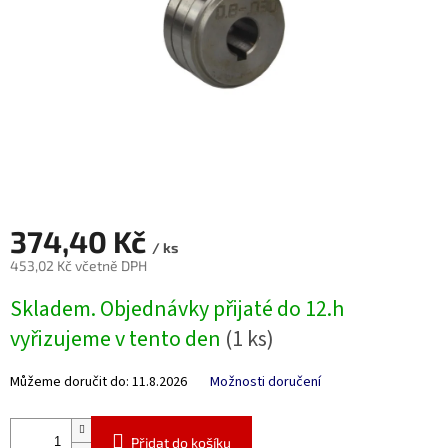
374,40 Kč
/ ks
453,02 Kč včetně DPH
Měrná
Skladem. Objednávky přijaté do 12.h
cena:
vyřizujeme v tento den
(1 ks)
Můžeme doručit do:
11.8.2026
Možnosti doručení
Přidat do košíku