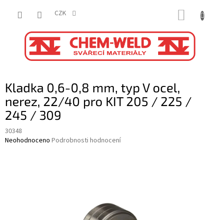
Přejít
NÁKUP
na
CZK
obsah
KOŠÍK
Kladka 0,6-0,8 mm, typ V ocel,
nerez, 22/40 pro KIT 205 / 225 /
245 / 309
30348
Průměrné
Neohodnoceno
Podrobnosti hodnocení
hodnocení
produktu
je
0,0
z
5
hvězdiček.