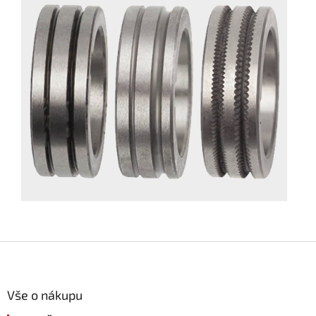
Z
á
p
a
Vše o nákupu
t