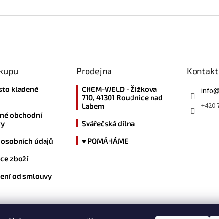
ákupu
Prodejna
Kontakt
sto kladené
CHEM-WELD - Žižkova
info
710, 41301 Roudnice nad
+420 7
Labem
né obchodní
ky
Svářečská dílna
 osobních údajů
♥ POMÁHÁME
ce zboží
ení od smlouvy
kde nás najdete