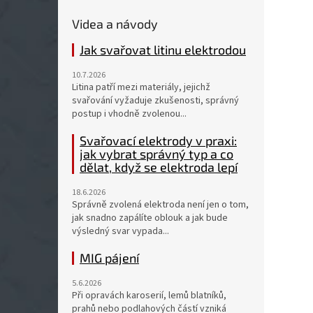
Videa a návody
Jak svařovat litinu elektrodou
10.7.2026
Litina patří mezi materiály, jejichž
svařování vyžaduje zkušenosti, správný
postup i vhodně zvolenou...
Svařovací elektrody v praxi:
jak vybrat správný typ a co
dělat, když se elektroda lepí
18.6.2026
Správně zvolená elektroda není jen o tom,
jak snadno zapálíte oblouk a jak bude
výsledný svar vypada...
MIG pájení
5.6.2026
Při opravách karoserií, lemů blatníků,
prahů nebo podlahových částí vzniká