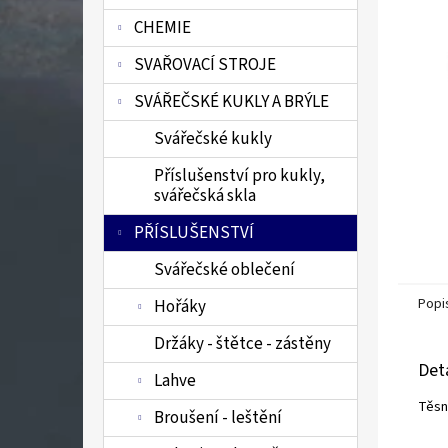
n
CHEMIE
e
l
SVAŘOVACÍ STROJE
SVÁŘEČSKÉ KUKLY A BRÝLE
Svářečské kukly
Příslušenství pro kukly,
svářečská skla
PŘÍSLUŠENSTVÍ
Svářečské oblečení
Popi
Hořáky
Držáky - štětce - zástěny
Det
Lahve
Těsn
Broušení - leštění