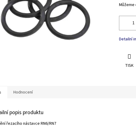
Můžeme d
Detailní 
TISK
s
Hodnocení
ailní popis produktu
ění řezacího nástavce RN6/RN7