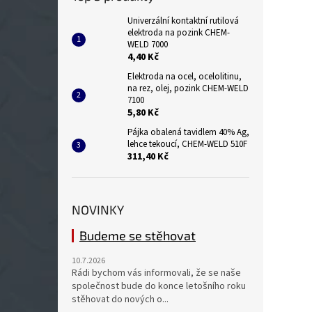
Univerzální kontaktní rutilová
elektroda na pozink CHEM-
WELD 7000
4,40 Kč
Elektroda na ocel, ocelolitinu,
na rez, olej, pozink CHEM-WELD
7100
5,80 Kč
Pájka obalená tavidlem 40% Ag,
lehce tekoucí, CHEM-WELD 510F
311,40 Kč
NOVINKY
Budeme se stěhovat
10.7.2026
Rádi bychom vás informovali, že se naše
společnost bude do konce letošního roku
stěhovat do nových o...