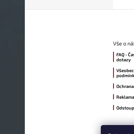
Z
á
p
a
t
Vše o n
í
FAQ - Ča
dotazy
Všeobec
podmín
Ochrana
Reklama
Odstoup