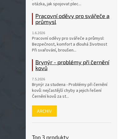
otázka, jak spojovat plec...
Pracovní oděvy pro svářeče a
průmysl
1.6.2026
Pracovní oděvy pro svářeče a průmysl:
Bezpečnost, komfort a dlouhá životnost
Při svařování, broušen...
Brynýr - problémy při černění
kovů
7.5.2026
Brynýr za studena - Problémy při černění
kovů: nejčastější chyby a jejich řešení
Černění kovů za st...
ARCHIV
Top 3 produkty