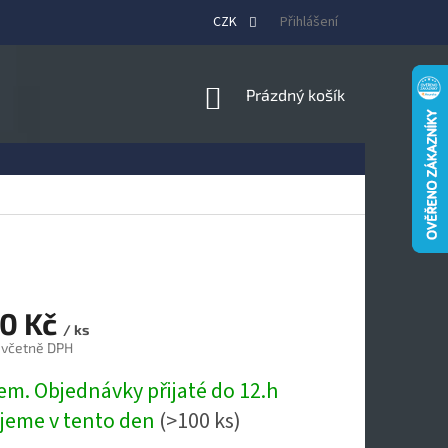
CZK
Přihlášení
NÁKUPNÍ
Prázdný košík
KOŠÍK
60 Kč
/ ks
 včetně DPH
em. Objednávky přijaté do 12.h
ujeme v tento den
(>100 ks)