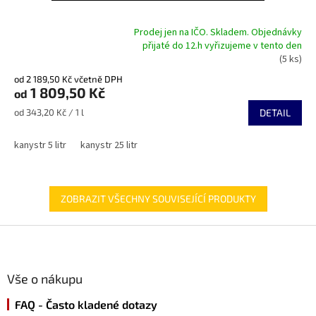
Prodej jen na IČO. Skladem. Objednávky
přijaté do 12.h vyřizujeme v tento den
Průměrné
(5 ks)
hodnocení
produktu
od 2 189,50 Kč včetně DPH
je
1 809,50 Kč
od
5,0
Měrná
od 343,20 Kč / 1 l
DETAIL
z
cena:
5
hvězdiček.
kanystr 5 litr
kanystr 25 litr
ZOBRAZIT VŠECHNY SOUVISEJÍCÍ PRODUKTY
Z
á
p
a
Vše o nákupu
t
FAQ - Často kladené dotazy
í