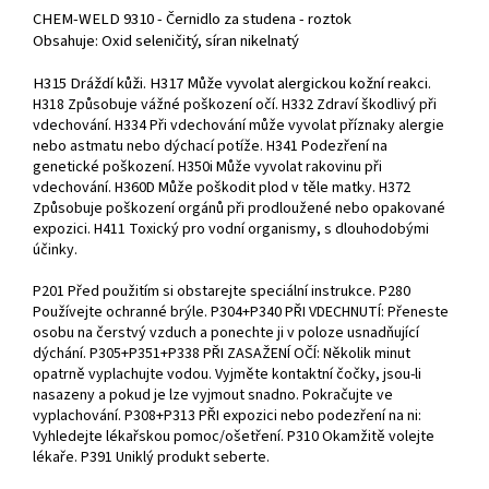
CHEM-WELD 9310 - Černidlo za studena - roztok
Obsahuje: Oxid seleničitý, síran nikelnatý
H315 Dráždí kůži. H317 Může vyvolat alergickou kožní re
akci.
H318 Způsobuje vážné poškození očí. H332 Zdraví škodlivý při
vdechování. H334 Při vdechování může vyvolat příznaky alergie
nebo astmatu nebo dýchací potíže. H341 Podezření na
genetické poškození. H350i Může vyvolat rakovinu při
vdechování. H360D Může poškodit plod v těle matky. H372
Způsobuje poškození orgánů při prodloužené nebo opakované
expozici. H411 Toxický pro vodní organismy, s dlouhodobými
účinky.
P201 Před použitím si obstarejte speciální instrukce. P280
Používejte ochranné brýle. P304+P340 PŘI VDECHNUTÍ: Přeneste
osobu na čerstvý vzduch a ponechte ji v poloze usnadňující
dýchání. P305+P351+P338 PŘI ZASAŽENÍ OČÍ: Několik minut
opatrně vyplachujte vodou. Vyjměte kontaktní čočky, jsou-li
nasazeny a pokud je lze vyjmout snadno. Pokračujte ve
vyplachování. P308+P313 PŘI expozici nebo podezření na ni:
Vyhledejte lékařskou pomoc/ošetření. P310 Okamžitě volejte
lékaře. P391 Uniklý produkt seberte.