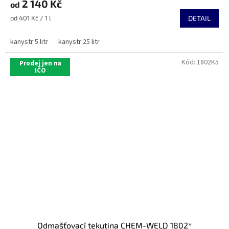
2 140 Kč
od
Měrná
od 401 Kč / 1 l
DETAIL
cena:
kanystr 5 litr
kanystr 25 litr
Kód:
1802K5
Prodej jen na
IČO
Odmašťovací tekutina CHEM-WELD 1802*