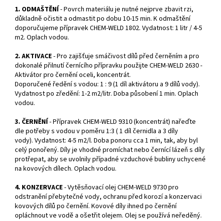
1. ODMAŠTĚNÍ
- Povrch materiálu je nutné nejprve zbavit rzi,
důkladně očistit a odmastit po dobu 10-15 min. K odmaštění
doporučujeme přípravek CHEM-WELD 1802. Vydatnost: 1 litr / 4-5
m2. Oplach vodou.
2. AKTIVACE
- Pro zajišťuje smáčivost dílů před černěním a pro
dokonalé přilnutí černícího přípravku použijte CHEM-WELD 2630 -
Aktivátor pro černění oceli, koncentrát.
Doporučené ředění s vodou: 1 : 9 (1 díl aktivátoru a 9 dílů vody).
Vydatnost po zředění: 1-2 m2/litr. Doba působení 1 min. Oplach
vodou.
3. ČERNĚNÍ
- Přípravek CHEM-WELD 9310 (koncentrát) nařeďte
dle potřeby s vodou v poměru 1:3 ( 1 díl černidla a 3 díly
vody). Vydatnost: 4-5 m2/l. Doba ponoru cca 1 min, tak, aby byl
celý ponořený. Díly je vhodné promíchat nebo černící lázeň s díly
protřepat, aby se uvolnily případné vzduchové bubliny uchycené
na kovových dílech. Oplach vodou.
4. KONZERVACE
- Vytěsňovací olej CHEM-WELD 9730 pro
odstranění přebytečné vody, ochranu před korozí a konzervaci
kovových dílů po černění. Kovové díly ihned po černění
opláchnout ve vodě a ošetřit olejem. Olej se používá neředěný.