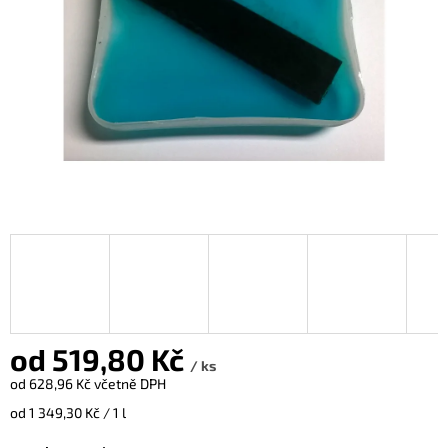
od
519,80 Kč
/ ks
od
628,96 Kč
včetně DPH
Měrná
od 1 349,30 Kč / 1 l
cena: