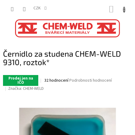
Přejít
NÁKUP
na
CZK
obsah
KOŠÍK
Černidlo za studena CHEM-WELD
9310, roztok*
Prodej jen na
Průměrné
32 hodnocení
Podrobnosti hodnocení
IČO
hodnocení
Značka:
CHEM-WELD
produktu
je
4,9
z
5
hvězdiček.