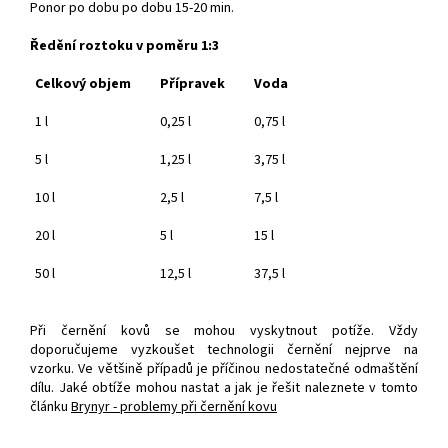
Ponor po dobu po dobu 15-20 min.
Ředění roztoku v poměru 1:3
Celkový objem
Přípravek
Voda
1 l
0,25 l
0,75 l
5 l
1,25 l
3,75 l
10 l
2,5 l
7,5 l
20 l
5 l
15 l
50 l
12,5 l
37,5 l
Při černění kovů se mohou vyskytnout potíže. Vždy
doporučujeme vyzkoušet technologii černění nejprve na
vzorku.
Ve většině případů je příčinou nedostatečné odmaštění
dílu.
Jaké obtíže mohou nastat a jak je řešit naleznete v tomto
článku
Brynyr - problemy při černění kovu