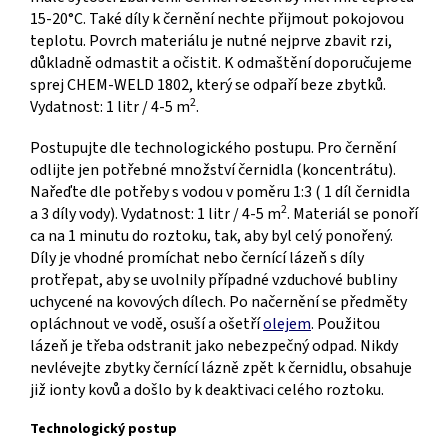
15-20°C. Také díly k černění nechte přijmout pokojovou
teplotu. Povrch materiálu je nutné nejprve zbavit rzi,
důkladně odmastit a očistit. K odmaštění doporučujeme
sprej CHEM-WELD 1802, který se odpaří beze zbytků.
2
Vydatnost: 1 litr / 4-5 m
.
Postupujte dle technologického postupu. Pro černění
odlijte jen potřebné množství černidla (koncentrátu).
Nařeďte dle potřeby s vodou v poměru 1:3 ( 1 díl černidla
2
a 3 díly vody). Vydatnost: 1 litr / 4-5 m
. Materiál se ponoří
ca na 1 minutu do roztoku, tak, aby byl celý ponořený.
Díly je vhodné promíchat nebo černící lázeň s díly
protřepat, aby se uvolnily případné vzduchové bubliny
uchycené na kovových dílech. Po načernění se předměty
opláchnout ve vodě, osuší a ošetří
olejem
. Použitou
lázeň je třeba odstranit jako nebezpečný odpad. Nikdy
nevlévejte zbytky černící lázně zpět k černidlu, obsahuje
již ionty kovů a došlo by k deaktivaci celého roztoku.
Technologický postup