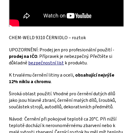
CHEM-WELD 9310 ČERNIDLO – roztok
UPOZORNĚNÍ: Prodej jen pro profesionální použití -
prodej na IČO
. Přípravek je nebezpečný. Přečtěte si
důkladně
bezpečnostní list
k produktu.
K trvalému černění litiny a oceli,
obsahující nejvýše
12% niklu a chromu
.
Široká oblast použití. Vhodné pro černění dutých dílů
jako jsou hlavně zbraní, černění malých dílů, šroubků,
součástek strojů, autodílů, dekorativních předmětů.
Návod: Černění při pokojové teplotě ca 20°C. Při nižší
teplotě dochází k nerovnoměrnému zbarvení nebo k
malé sytosti zbarvení. Černící roztok by měl mít teplotu