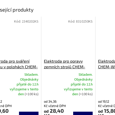
sející produkty
Kód:
2340202KS
Kód:
8310250KS
roda pro sváření
Elektroda pro opravy
Elektrod
zu v polohách CHEM-
zemních strojů CHEM-
CHEM-W
 2340 F
WELD 8310
Skladem.
Skladem.
Objednávky
Objednávky
přijaté do 12.h
přijaté do 12.h
rné
Průměrné
Průměrné
vyřizujeme v tento
vyřizujeme v tento
cení
hodnocení
hodnocení
den
(>100 ks)
den
(>100 ks)
ktu
produktu
produktu
je
je
72
od 34,36
od 19,12
5,0
4,9
tně DPH
Kč včetně DPH
Kč včetně 
z
z
9,60
28,40
15,8
od
od
5
5