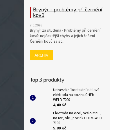
Brynýr - problémy při černění
kovů
7.5.2026
Brynýr za studena - Problémy při černění
kovů: nejčastější chyby a jejich řešení
Černění kovů za st...
ARCHIV
Top 3 produkty
Univerzální kontaktní rutilová
elektroda na pozink CHEM-
WELD 7000
4,40 Kč
Elektroda na ocel, ocelolitinu,
na rez, olej, pozink CHEM-WELD
7100
5,80 Kč