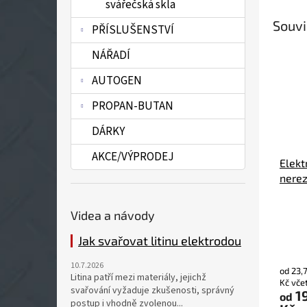
svářečská skla
Souvi
PŘÍSLUŠENSTVÍ
NÁŘADÍ
AUTOGEN
PROPAN-BUTAN
DÁRKY
AKCE/VÝPRODEJ
Elekt
nere
WELD
Videa a návody
Průmě
Jak svařovat litinu elektrodou
hodno
produ
je
10.7.2026
od 23,
Litina patří mezi materiály, jejichž
5,0
Kč vče
svařování vyžaduje zkušenosti, správný
z
1
od
postup i vhodně zvolenou...
5