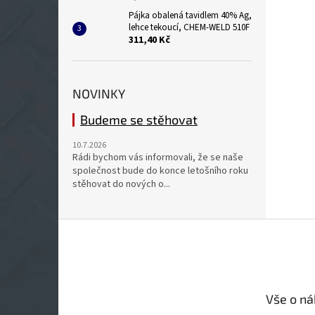
Pájka obalená tavidlem 40% Ag,
lehce tekoucí, CHEM-WELD 510F
311,40 Kč
NOVINKY
Budeme se stěhovat
10.7.2026
Rádi bychom vás informovali, že se naše
společnost bude do konce letošního roku
stěhovat do nových o...
Z
á
p
a
t
Vše o n
í