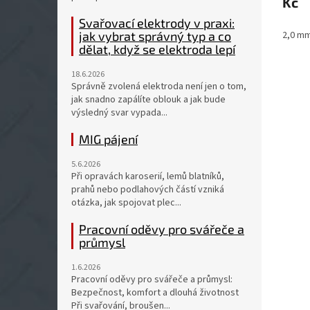
Kč
hvězdi
Svařovací elektrody v praxi:
jak vybrat správný typ a co
2,0 m
dělat, když se elektroda lepí
18.6.2026
Správně zvolená elektroda není jen o tom,
jak snadno zapálíte oblouk a jak bude
výsledný svar vypada...
MIG pájení
5.6.2026
Při opravách karoserií, lemů blatníků,
prahů nebo podlahových částí vzniká
otázka, jak spojovat plec...
Pracovní oděvy pro svářeče a
průmysl
1.6.2026
Pracovní oděvy pro svářeče a průmysl:
Bezpečnost, komfort a dlouhá životnost
Při svařování, broušen...