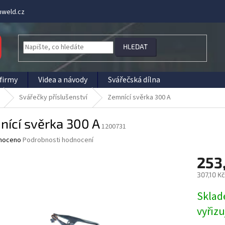
weld.cz
HLEDAT
firmy
Videa a návody
Svářečská dílna
Svářečky příslušenství
Zemnící svěrka 300 A
ící svěrka 300 A
1200731
né
noceno
Podrobnosti hodnocení
ní
253
u
307,10 K
Měrná
Sklad
cena:
ek.
vyřiz