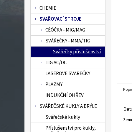
n
CHEMIE
e
l
SVAŘOVACÍ STROJE
CÉÓČKA - MIG/MAG
SVÁŘEČKY - MMA/TIG
Svářečky příslušenství
TIG AC/DC
LASEROVÉ SVÁŘEČKY
PLAZMY
Popi
INDUKČNÍ OHŘEV
SVÁŘEČSKÉ KUKLY A BRÝLE
Det
Svářečské kukly
Zemn
Příslušenství pro kukly,