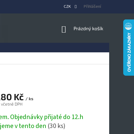
CZK
Přihlášení
NÁKUPNÍ
Prázdný košík
KOŠÍK
,80 Kč
/ ks
č včetně DPH
em. Objednávky přijaté do 12.h
ujeme v tento den
(30 ks)