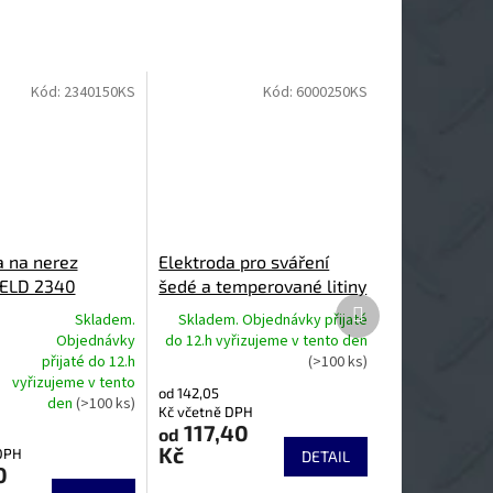
Kód:
2340150KS
Kód:
6000250KS
a na nerez
Elektroda pro sváření
ELD 2340
šedé a temperované litiny
Další
za studena CHEM-WELD
Skladem.
Skladem. Objednávky přijaté
produkt
6000
Objednávky
do 12.h vyřizujeme v tento den
přijaté do 12.h
(>100 ks)
vyřizujeme v tento
od 142,05
den
(>100 ks)
Kč včetně DPH
117,40
od
Kč
DPH
DETAIL
0