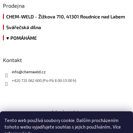
Prodejna
CHEM-WELD - Žižkova 710, 41301 Roudnice nad Labem
Svářečská dílna
♥ POMÁHÁME
Kontakt
info
@
chemweld.cz
+420 725 062 600 (Po-Pá 8:00-15:00 h)
kde nás najdete
Tento web používá soubory cookie. Dalším procházením
tohoto webu vyjadřujete souhlas s jejich používáním.. Více