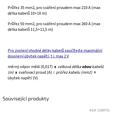
Průřez 35 mm2, pro sváření proudem max 210 A (max
délka kabelů 10+10 m)
Průřez 50 mm2, pro sváření proudem max 260 A (max
délka kabelů 11,5+11,5 m)
Pro zvolení vhodné délky kabelů spočítejte maximální
dovolený úbytek napětí, t.j. max 2 V
měrný odpor mědi (0,017)
x
celková délka
obou
kabelů
(m)
x
svařovací proud (A)
:
průřez kabelu (mm2)
=
úbytek napětí (V)
Související produkty
Kód:
1200731