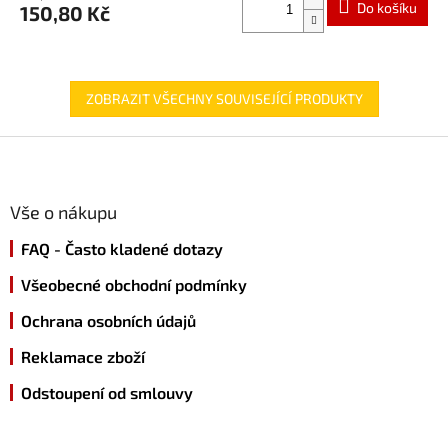
Do košíku
150,80 Kč
je
5,0
z
5
hvězdiček.
ZOBRAZIT VŠECHNY SOUVISEJÍCÍ PRODUKTY
Z
á
p
a
Vše o nákupu
t
FAQ - Často kladené dotazy
í
Všeobecné obchodní podmínky
Ochrana osobních údajů
Reklamace zboží
Odstoupení od smlouvy