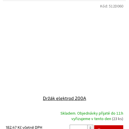
Kód:
512D060
Držák elektrod 200A
Skladem. Objednávky přijaté do 12.h
Průměrné
vyřizujeme v tento den
(23 ks)
hodnocení
produktu
182,47 Kč včetně DPH