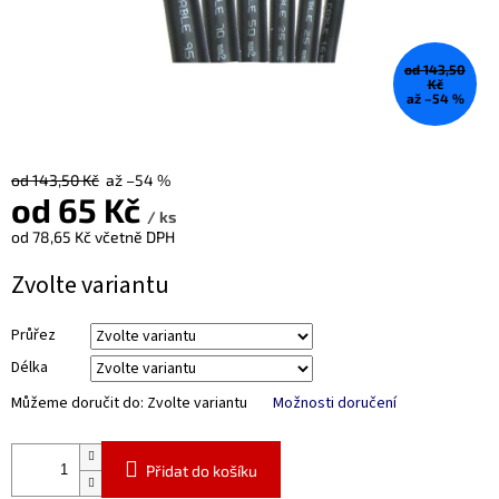
od 143,50
Kč
až –54 %
od 143,50 Kč
až –54 %
od
65 Kč
/ ks
od
78,65 Kč
včetně DPH
Měrná
Zvolte variantu
cena:
Průřez
Délka
Můžeme doručit do:
Zvolte variantu
Možnosti doručení
Přidat do košíku