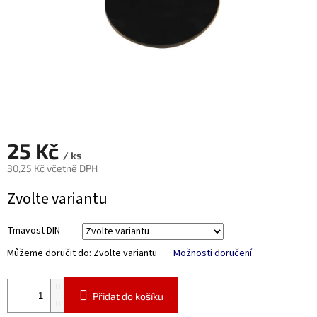
25 Kč
/ ks
30,25 Kč včetně DPH
Měrná
Zvolte variantu
cena:
Tmavost DIN
Můžeme doručit do:
Zvolte variantu
Možnosti doručení
Přidat do košíku