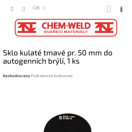
Přejít
NÁKUP
na
CZK
obsah
KOŠÍK
Sklo kulaté tmavé pr. 50 mm do
autogenních brýlí, 1 ks
Průměrné
Neohodnoceno
Podrobnosti hodnocení
hodnocení
produktu
je
0,0
z
5
hvězdiček.