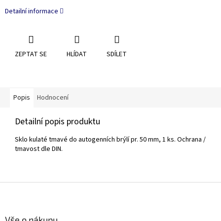
Detailní informace
ZEPTAT SE
HLÍDAT
SDÍLET
Popis
Hodnocení
Detailní popis produktu
Sklo kulaté tmavé do autogenních brýlí pr. 50 mm, 1 ks. Ochrana /
tmavost dle DIN.
Z
á
p
a
Vše o nákupu