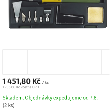
1 451,80 Kč
/ ks
1 756,68 Kč včetně DPH
Měrná
Skladem. Objednávky expedujeme od 7.8.
cena:
(2 ks)