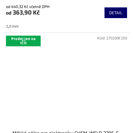
od 440,32 Kč včetně DPH
363,90 Kč
od
DETAIL
2,0 mm
Kód:
270200F250
Prodej jen na
IČO
Měkká pájka pro elektroniku CHEM-WELD 270F, S-