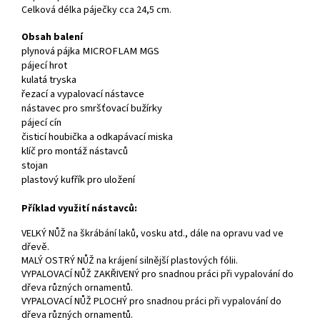
Celková délka páječky cca 24,5 cm.
Obsah balení
plynová pájka MICROFLAM MGS
pájecí hrot
kulatá tryska
řezací a vypalovací nástavce
nástavec pro smršťovací bužírky
pájecí cín
čisticí houbička a odkapávací miska
klíč pro montáž nástavců
stojan
plastový kufřík pro uložení
Příklad využití nástavců:
VELKÝ NŮŽ na škrábání laků, vosku atd., dále na opravu vad ve
dřevě.
MALÝ OSTRÝ NŮŽ na krájení silnější plastových fólii.
VYPALOVACÍ NŮŽ ZAKŘIVENÝ pro snadnou práci při vypalování do
dřeva různých ornamentů.
VYPALOVACÍ NŮŽ PLOCHÝ pro snadnou práci při vypalování do
dřeva různých ornamentů.