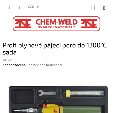
Přejít
NÁKUP
na
CZK
obsah
KOŠÍK
Profi plynové pájecí pero do 1300°C
sada
28144
Průměrné
Neohodnoceno
Podrobnosti hodnocení
hodnocení
produktu
je
0,0
z
5
hvězdiček.