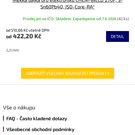
Sn60Pb40, ISO-Core-RA*
Prodej jen na IČO. Skladem. Expedujeme od 7.8.2026
(42 ks)
od 510,86 Kč včetně DPH
422,20 Kč
od
DETAIL
2,0 mm
ZOBRAZIT VŠECHNY SOUVISEJÍCÍ PRODUKTY
Z
á
p
a
Vše o nákupu
t
FAQ - Často kladené dotazy
í
Všeobecné obchodní podmínky