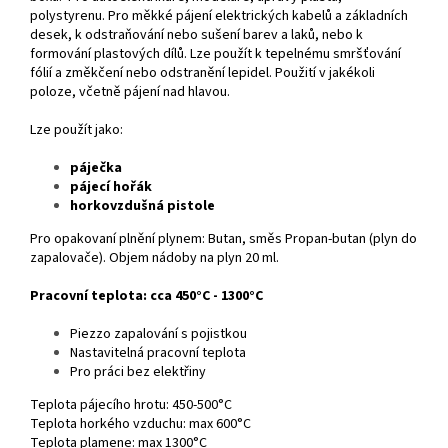
polystyrenu. Pro měkké pájení elektrických kabelů a základních
desek, k odstraňování nebo sušení barev a laků, nebo k
formování plastových dílů. Lze použít k tepelnému smršťování
fólií a změkčení nebo odstranění lepidel. Použití v jakékoli
poloze, včetně pájení nad hlavou.
Lze použít jako:
páječka
pájecí hořák
horkovzdušná pistole
Pro opakovaní plnění plynem: Butan, směs Propan-butan (plyn do
zapalovače). Objem nádoby na plyn 20 ml.
Pracovní teplota: cca 450°C - 1300°C
Piezzo zapalování s pojistkou
Nastavitelná pracovní teplota
Pro práci bez elektřiny
Teplota pájecího hrotu: 450-500°C
Teplota horkého vzduchu: max 600°C
Teplota plamene: max 1300°C