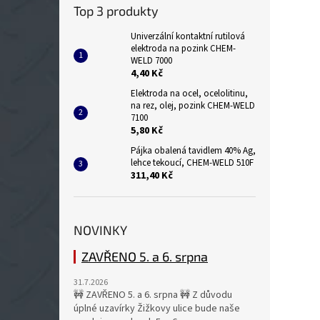
Top 3 produkty
Univerzální kontaktní rutilová
elektroda na pozink CHEM-
WELD 7000
4,40 Kč
Elektroda na ocel, ocelolitinu,
na rez, olej, pozink CHEM-WELD
7100
5,80 Kč
Pájka obalená tavidlem 40% Ag,
lehce tekoucí, CHEM-WELD 510F
311,40 Kč
NOVINKY
ZAVŘENO 5. a 6. srpna
31.7.2026
🚧 ZAVŘENO 5. a 6. srpna 🚧 Z důvodu
úplné uzavírky Žižkovy ulice bude naše