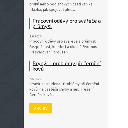
prahů nebo podlahových částí vzniká
otázka, jak spojovat plec...
Pracovní oděvy pro svářeče a
průmysl
1.6.2026
Pracovní oděvy pro svářeče a průmysl:
Bezpečnost, komfort a dlouhá životnost
Při svařování, broušen...
Brynýr - problémy při černění
kovů
7.5.2026
Brynýr za studena - Problémy při černění
kovů: nejčastější chyby a jejich řešení
Černění kovů za st...
ARCHIV