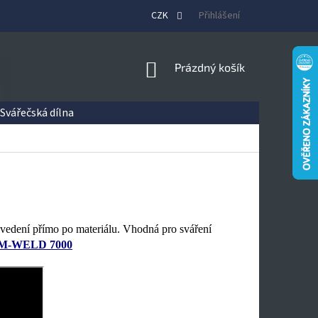
CZK
Přihlášení
NÁKUPNÍ
Prázdný košík
KOŠÍK
Svářečská dílna
é vedení přímo po materiálu. Vhodná pro sváření
M-WELD 7000