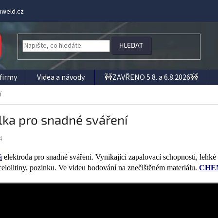
weld.cz
HLEDAT
firmy
Videa a návody
🚧ZAVŘENO 5.8. a 6.8.2026🚧
í
lka pro snadné sváření
4
á
elektroda pro snadné sváření. Vynikající zapalovací schopnosti, lehk
ocelolitiny, pozinku. Ve videu bodování na znečištěném materiálu.
CHE