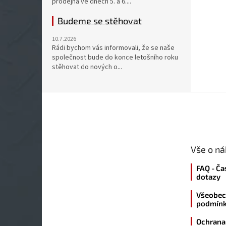
prodejna ve dnech 5. a 6....
Budeme se stěhovat
10.7.2026
Rádi bychom vás informovali, že se naše
společnost bude do konce letošního roku
stěhovat do nových o...
Z
á
p
a
t
Vše o n
í
FAQ - Ča
dotazy
Všeobec
podmín
Ochrana