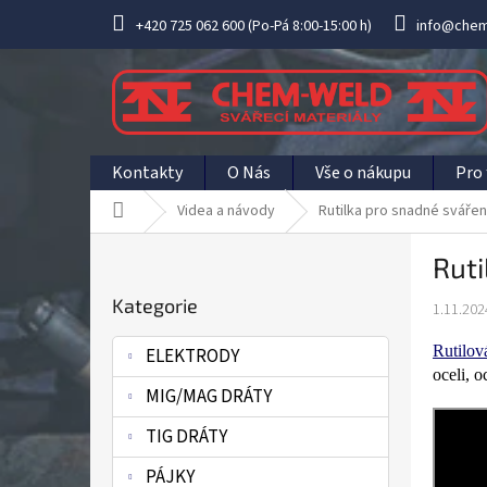
Přejít
+420 725 062 600 (Po-Pá 8:00-15:00 h)
info@chem
na
obsah
Kontakty
O Nás
Vše o nákupu
Pro 
Domů
Videa a návody
Rutilka pro snadné svářen
P
Ruti
o
Přeskočit
s
Kategorie
kategorie
1.11.202
t
r
Rutilov
ELEKTRODY
a
oceli, 
n
MIG/MAG DRÁTY
n
í
TIG DRÁTY
p
PÁJKY
a