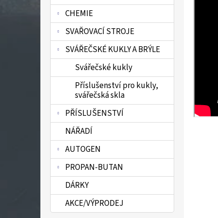
n
CHEMIE
e
l
SVAŘOVACÍ STROJE
SVÁŘEČSKÉ KUKLY A BRÝLE
Svářečské kukly
Příslušenství pro kukly,
svářečská skla
PŘÍSLUŠENSTVÍ
NÁŘADÍ
AUTOGEN
PROPAN-BUTAN
DÁRKY
AKCE/VÝPRODEJ