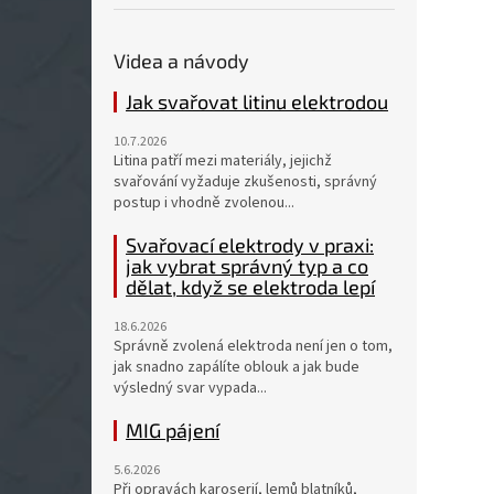
Videa a návody
Jak svařovat litinu elektrodou
10.7.2026
Litina patří mezi materiály, jejichž
svařování vyžaduje zkušenosti, správný
postup i vhodně zvolenou...
Svařovací elektrody v praxi:
jak vybrat správný typ a co
dělat, když se elektroda lepí
18.6.2026
Správně zvolená elektroda není jen o tom,
jak snadno zapálíte oblouk a jak bude
výsledný svar vypada...
MIG pájení
5.6.2026
Při opravách karoserií, lemů blatníků,