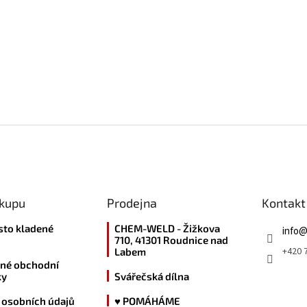
ákupu
Prodejna
Kontakt
sto kladené
CHEM-WELD - Žižkova
info
710, 41301 Roudnice nad
+420 7
Labem
né obchodní
ky
Svářečská dílna
 osobních údajů
♥ POMÁHÁME