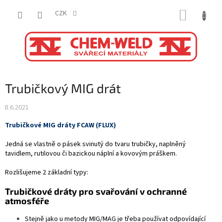
Přejít
NÁKUP
na
CZK
obsah
KOŠÍK
Trubičkový MIG drát
8.6.2021
Trubičkové MIG dráty FCAW (FLUX)
Jedná se vlastně o pásek svinutý do tvaru trubičky, naplněný
tavidlem, rutilovou či bazickou náplní a kovovým práškem.
Rozlišujeme 2 základní typy:
Trubičkové dráty pro svařování v ochranné
atmosféře
Stejně jako u metody MIG/MAG je třeba používat odpovídající