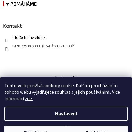
♥ POMÁHÁME
Kontakt
info
@
chemweld.cz
+420 725 062 600 (Po-Pá 8:00-15:00 h)
kde nás najdete
Tento web používá soubory cookie. Dalším procházením
tohoto webu vyjadřujete souhlas s jejich používáním.. Více
informací
zde.
Nastavení
Vytvořil Shoptet