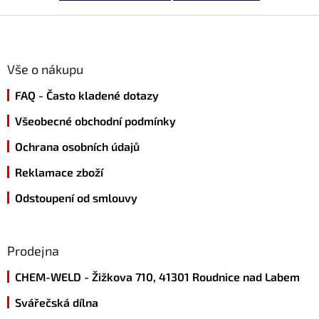
Z
á
p
a
Vše o nákupu
t
FAQ - Často kladené dotazy
í
Všeobecné obchodní podmínky
Ochrana osobních údajů
Reklamace zboží
Odstoupení od smlouvy
Prodejna
CHEM-WELD - Žižkova 710, 41301 Roudnice nad Labem
Svářečská dílna