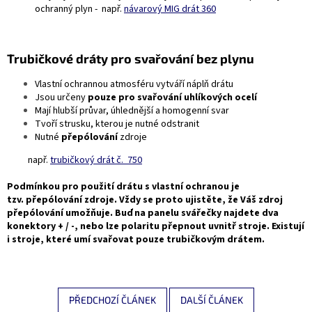
ochranný plyn - např.
návarový MIG drát 360
Trubičkové dráty pro svařování bez plynu
Vlastní ochrannou atmosféru vytváří náplň drátu
Jsou určeny
pouze pro svařování uhlíkových ocelí
Mají hlubší průvar, úhlednější a homogenní svar
Tvoří strusku, kterou je nutné odstranit
Nutné
přepólování
zdroje
např.
trubičkový drát č. 750
Podmínkou pro použití drátu s vlastní ochranou je
tzv. přepólování zdroje. Vždy se proto ujistěte, že Váš zdroj
přepólování umožňuje. Buď na panelu svářečky najdete dva
konektory + / -, nebo lze polaritu přepnout uvnitř stroje. Existují
i stroje, které umí svařovat pouze trubičkovým drátem.
PŘEDCHOZÍ ČLÁNEK
DALŠÍ ČLÁNEK