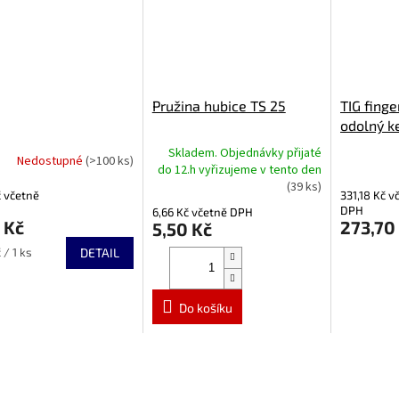
Pružina hubice TS 25
TIG finge
odolný ke
nasazení 
Skladem. Objednávky přijaté
Nedostupné
(>100 ks)
lepší opo
do 12.h vyřizujeme v tento den
(39 ks)
č včetně
331,18 Kč v
DPH
6,66 Kč včetně DPH
 Kč
273,70
5,50 Kč
 / 1 ks
DETAIL
Do košíku