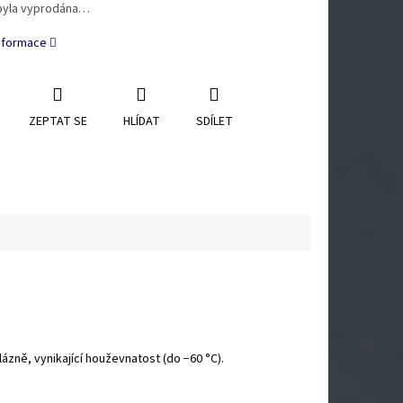
byla vyprodána…
informace
ZEPTAT SE
HLÍDAT
SDÍLET
ázně, vynikající houževnatost (do −60 °C).