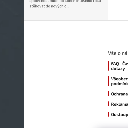
společnost bude do konce letošního roku
stěhovat do nových o...
Z
á
p
a
t
Vše o n
í
FAQ - Ča
dotazy
Všeobec
podmín
Ochrana
Reklama
Odstoup