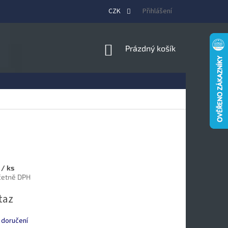
CZK
Přihlášení
NÁKUPNÍ
Prázdný košík
KOŠÍK
č
/ ks
včetně DPH
taz
 doručení