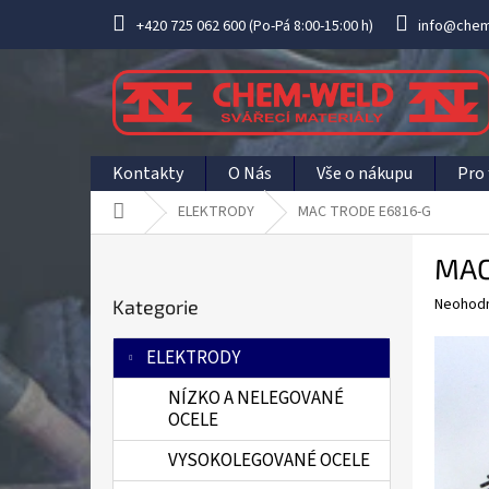
Přejít
+420 725 062 600 (Po-Pá 8:00-15:00 h)
info@chem
na
obsah
Kontakty
O Nás
Vše o nákupu
Pro 
Domů
ELEKTRODY
MAC TRODE E6816-G
P
MAC
o
Přeskočit
s
Průměr
Neohod
Kategorie
kategorie
t
hodnoce
r
produkt
ELEKTRODY
a
je
0,0
n
NÍZKO A NELEGOVANÉ
z
n
OCELE
5
í
hvězdič
VYSOKOLEGOVANÉ OCELE
p
a