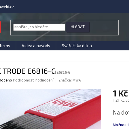
weld.cz
HLEDAT
firmy
Videa a návody
Svářečská dílna
 TRODE E6816-G
E6816-G
né
noceno
Podrobnosti hodnocení
Značka:
MWA
ní
1 K
u
1,21 Kč 
Měrná
Na do
cena:
ek.
Možnosti