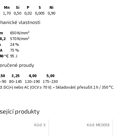
Mn
Si
P
S
Ni
1,70
0,50
0,02
0,005
0,90
hanické vlastnosti
m
650 N/mm²
0,2
570 N/mm²
A
24 %
A
75 %
40 °C
95 J
oručené proudy
,50
3,25
4,00
5,00
–90
80–145
120–190
175–230
: DC(+) nebo AC (OCV ≥ 70 V). • Skladování: přesušit 2 h / 350 °C.
sející produkty
Kód:
X
Kód:
ME0058