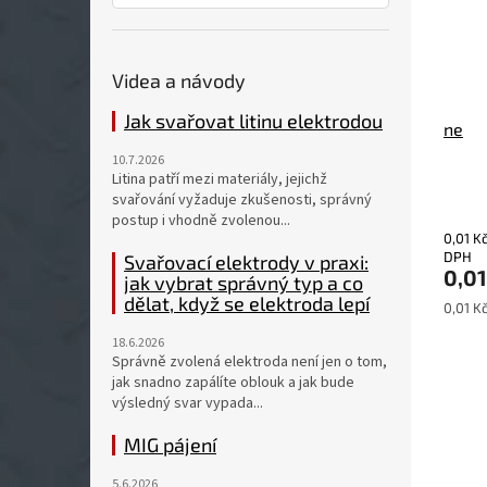
Videa a návody
Jak svařovat litinu elektrodou
ne
10.7.2026
Litina patří mezi materiály, jejichž
svařování vyžaduje zkušenosti, správný
postup i vhodně zvolenou...
0,01 K
DPH
Svařovací elektrody v praxi:
0,01
jak vybrat správný typ a co
dělat, když se elektroda lepí
Měrná
0,01 Kč
cena:
18.6.2026
Správně zvolená elektroda není jen o tom,
jak snadno zapálíte oblouk a jak bude
výsledný svar vypada...
MIG pájení
5.6.2026