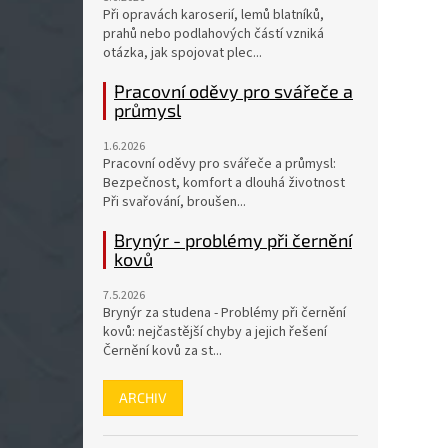
Při opravách karoserií, lemů blatníků,
prahů nebo podlahových částí vzniká
otázka, jak spojovat plec...
Pracovní oděvy pro svářeče a
průmysl
1.6.2026
Pracovní oděvy pro svářeče a průmysl:
Bezpečnost, komfort a dlouhá životnost
Při svařování, broušen...
Brynýr - problémy při černění
kovů
7.5.2026
Brynýr za studena - Problémy při černění
kovů: nejčastější chyby a jejich řešení
Černění kovů za st...
ARCHIV