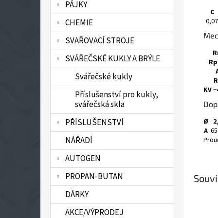
PÁJKY
C
0,07
CHEMIE
Mec
SVAŘOVACÍ STROJE
R
SVÁŘEČSKÉ KUKLY A BRÝLE
Rp
Svářečské kukly
R
KV −
Příslušenství pro kukly,
svářečská skla
Dop
Ø
2
PŘÍSLUŠENSTVÍ
A
65
NÁŘADÍ
Proud
AUTOGEN
PROPAN-BUTAN
Souvi
DÁRKY
AKCE/VÝPRODEJ