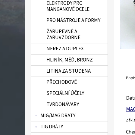
ELEKTRODY PRO
n
MANGANOVÉ OCELE
e
l
PRO NÁSTROJE A FORMY
ŽÁRUPEVNÉ A
ŽÁRUVZDORNÉ
NEREZ A DUPLEX
HLINÍK, MĚĎ, BRONZ
LITINA ZA STUDENA
Popi
PŘECHODOVÉ
SPECIÁLNÍ ÚČELY
Det
TVRDONÁVARY
MA
MIG/MAG DRÁTY
Zákla
TIG DRÁTY
Che