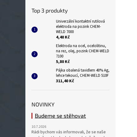
Top 3 produkty
Univerzální kontaktní rutilová
elektroda na pozink CHEM-
WELD 7000
4,40 Kč
Elektroda na ocel, ocelolitinu,
na rez, olej, pozink CHEM-WELD
7100
5,80 Kč
Pájka obalená tavidlem 40% Ag,
lehce tekoucí, CHEM-WELD 510F
311,40 Kč
NOVINKY
Budeme se stěhovat
10.7.2026
Rádi bychom vás informovali, že se naše