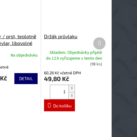
r / prst, teplotně
Držák průvlaku
Další
vlar, libovolné
produkt
přes rukavici pro
Skladem. Objednávky přijaté
Na objednávku
ru ruky
do 12.h vyřizujeme v tento den
(98 ks)
četně
60,26 Kč včetně DPH
 Kč
49,80 Kč
DETAIL
Do košíku