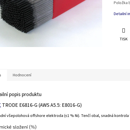
Položka 
Detailní 
TISK
s
Hodnocení
ailní popis produktu
C
TRODE E6816-G
(AWS A5.5: E8016-G)
dní všepolohová offshore elektroda (≤1 % Ni). Tenčí obal, snadná kontrola l
mické složení (%)