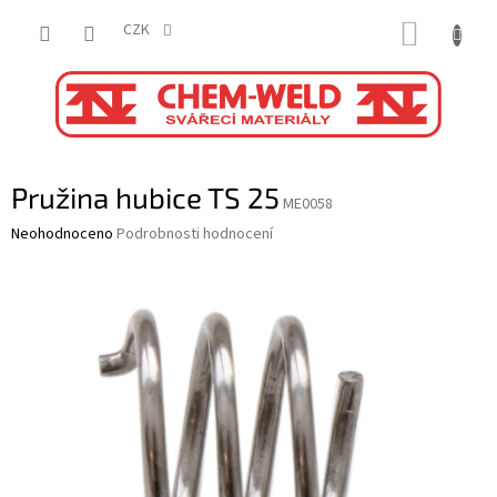
Přejít
NÁKUP
na
CZK
obsah
KOŠÍK
Pružina hubice TS 25
ME0058
Průměrné
Neohodnoceno
Podrobnosti hodnocení
hodnocení
produktu
je
0,0
z
5
hvězdiček.