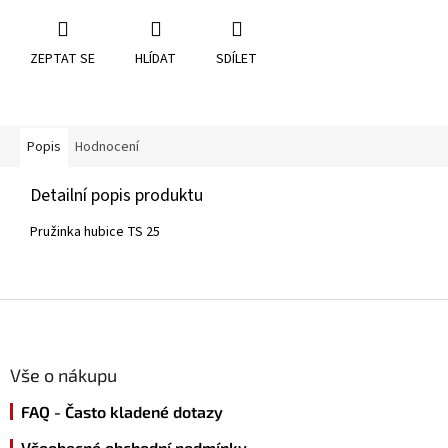
ZEPTAT SE
HLÍDAT
SDÍLET
Popis
Hodnocení
Detailní popis produktu
Pružinka hubice TS 25
Z
á
p
a
Vše o nákupu
t
FAQ - Často kladené dotazy
í
Všeobecné obchodní podmínky