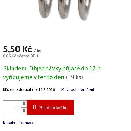
5,50 Kč
/ ks
6,66 Kč včetně DPH
Měrná
Skladem. Objednávky přijaté do 12.h
cena:
vyřizujeme v tento den
(39 ks)
Můžeme doručit do:
11.8.2026
Možnosti doručení
Přidat do košíku
Detailní informace