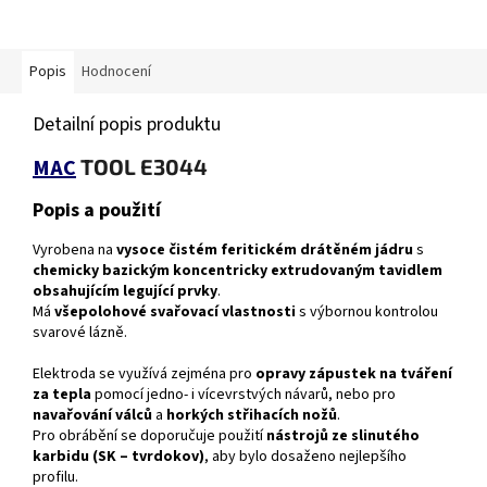
Popis
Hodnocení
Detailní popis produktu
MAC
TOOL E3044
Popis a použití
Vyrobena na
vysoce čistém feritickém drátěném jádru
s
chemicky bazickým koncentricky extrudovaným tavidlem
obsahujícím legující prvky
.
Má
všepolohové svařovací vlastnosti
s výbornou kontrolou
svarové lázně.
Elektroda se využívá zejména pro
opravy zápustek na tváření
za tepla
pomocí jedno- i vícevrstvých návarů, nebo pro
navařování válců
a
horkých střihacích nožů
.
Pro obrábění se doporučuje použití
nástrojů ze slinutého
karbidu (SK – tvrdokov)
, aby bylo dosaženo nejlepšího
profilu.