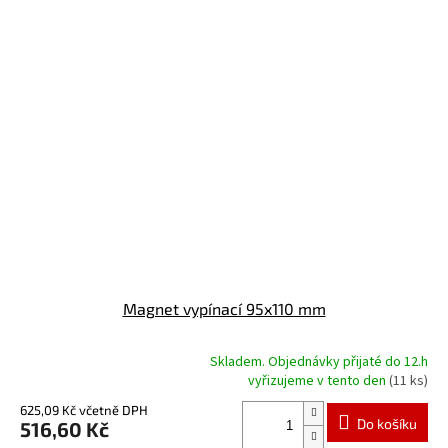
Magnet vypínací 95x110 mm
Skladem. Objednávky přijaté do 12.h
Průměrné
vyřizujeme v tento den
(11 ks)
hodnocení
produktu
625,09 Kč včetně DPH
Do košíku
516,60 Kč
je