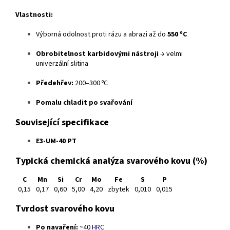
Vlastnosti:
Výborná odolnost proti rázu a abrazi až do
550 ºC
Obrobitelnost karbidovými nástroji
→ velmi
univerzální slitina
Předehřev:
200–300 ºC
Pomalu chladit po svařování
Související specifikace
E3-UM-40 PT
Typická chemická analýza svarového kovu (%)
C
Mn
Si
Cr
Mo
Fe
S
P
0,15
0,17
0,60
5,00
4,20
zbytek
0,010
0,015
Tvrdost svarového kovu
Po navaření:
~40
HRC