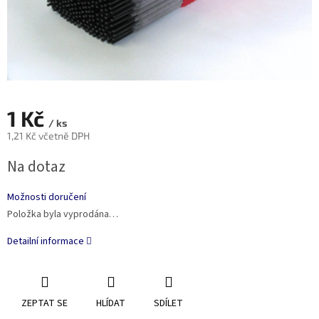
1 Kč
/ ks
1,21 Kč včetně DPH
Měrná
Na dotaz
cena:
Možnosti doručení
Položka byla vyprodána…
Detailní informace
ZEPTAT SE
HLÍDAT
SDÍLET