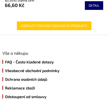
80,59 Kč včetně DPH
produktu
66,60 Kč
je
DETAIL
5,0
z
5
hvězdiček.
ZOBRAZIT VŠECHNY SOUVISEJÍCÍ PRODUKTY
Z
á
p
a
Vše o nákupu
t
FAQ - Často kladené dotazy
í
Všeobecné obchodní podmínky
Ochrana osobních údajů
Reklamace zboží
Odstoupení od smlouvy