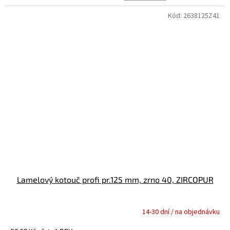
5,0
z
Kód:
2638125Z41
5
hvězdiček.
Lamelový kotouč profi pr.125 mm, zrno 40, ZIRCOPUR
14-30 dní / na objednávku
Průměrné
hodnocení