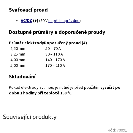
Svařovací proud
AC/DC
(+)
(80 V
napětí naprázdno
)
Dostupné průměry a doporučené proudy
Průměr elektrody
Doporučený proud (A)
2,50 mm
50 – 70 A
3,25 mm
80 – 110 A
4,00 mm
140 – 170 A
5,00 mm
170 – 210 A
Skladování
Pokud elektrody zvlhnou, je nutné je před použitím
vysušit po
dobu 1 hodiny při teplotě 150 ºC
.
Související produkty
Kód:
70091