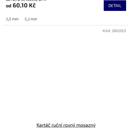
produktu
60,10 Kč
od
je
DETAIL
5,0
z
2,5 mm
3,2 mm
5
hvězdiček.
Kód:
2602015
Kartáč ruční rovný mosazný