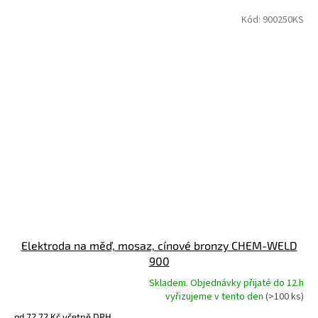
Kód:
900250KS
Elektroda na měď, mosaz, cínové bronzy CHEM-WELD
900
Skladem. Objednávky přijaté do 12.h
Průměrné
vyřizujeme v tento den
(>100 ks)
hodnocení
od 72,72 Kč včetně DPH