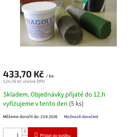
433,70 Kč
/ ks
524,78 Kč včetně DPH
Měrná
Skladem. Objednávky přijaté do 12.h
cena:
vyřizujeme v tento den
(5 ks)
Můžeme doručit do:
10.8.2026
Možnosti doručení
Přidat do košíku