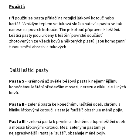
Použití:
Při použití se pasta přitlačí na rotující látkový kotouč nebo
kartáč. Vzniklým teplem se tuková složka nataví a pasta se tak
nanese na povrch kotouče. Tím je kotouč připraven k leštění.
Leštící pasty jsou určeny k leštění povrchů součástí
zhotovených ze všech kovů a některých plastů, jsou homogenní
tuhou směsí abrasiv a tukových.
Další leštící pasty
Pasta S -
Krémová až světle béžová pasta k nejjemnějšímu
konečnému leštění především mosazi, nerezu a niklu, ale i jiných
kovů.
Pasta II -
zelená pasta ke konečnému leštění oceli, chrómu a
hliníku látkovými kotouči. Pasta je "sušší", obsahuje méně pojiv.
Pasta III -
zelená pasta k prvnímu i druhému stupni leštění oceli
a mosazi látkovými kotouči. Mezi zelenými pastami je
nejagresivnější. Pasta je "sušší", obsahuje méně pojiv.