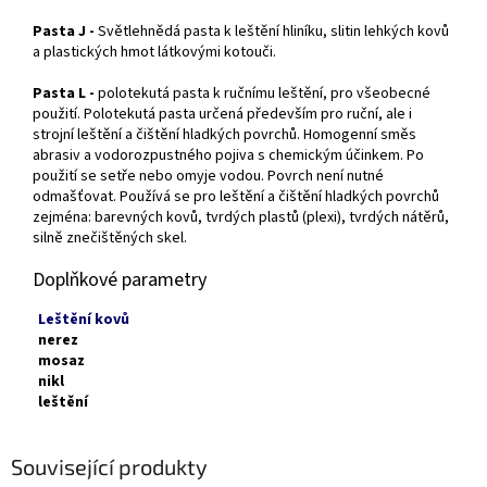
Pasta J -
Světlehnědá pasta k leštění hliníku, slitin lehkých kovů
a plastických hmot látkovými kotouči.
Pasta L -
polotekutá pasta k ručnímu leštění, pro všeobecné
použití. Polotekutá pasta určená především pro ruční, ale i
strojní leštění a čištění hladkých povrchů. Homogenní směs
abrasiv a vodorozpustného pojiva s chemickým účinkem. Po
použití se setře nebo omyje vodou. Povrch není nutné
odmašťovat. Používá se pro leštění a čištění hladkých povrchů
zejména: barevných kovů, tvrdých plastů (plexi), tvrdých nátěrů,
silně znečištěných skel.
Doplňkové parametry
Leštění kovů
nerez
mosaz
nikl
leštění
Související produkty