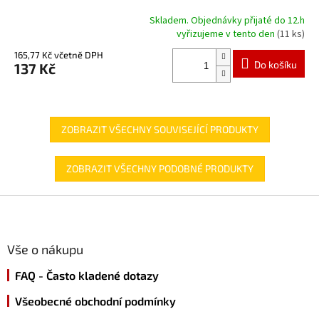
Skladem. Objednávky přijaté do 12.h
Průměrné
vyřizujeme v tento den
(11 ks)
hodnocení
produktu
165,77 Kč včetně DPH
Do košíku
137 Kč
je
4,0
z
5
hvězdiček.
ZOBRAZIT VŠECHNY SOUVISEJÍCÍ PRODUKTY
ZOBRAZIT VŠECHNY PODOBNÉ PRODUKTY
Z
á
p
a
Vše o nákupu
t
FAQ - Často kladené dotazy
í
Všeobecné obchodní podmínky