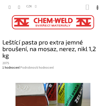
Přejít
NÁKUP
na
CZK
obsah
KOŠÍK
Leštící pasta pro extra jemné
broušení, na mosaz, nerez, nikl 1,2
kg
207S
Průměrné
1 hodnocení
Podrobnosti hodnocení
hodnocení
produktu
je
5,0
z
5
hvězdiček.