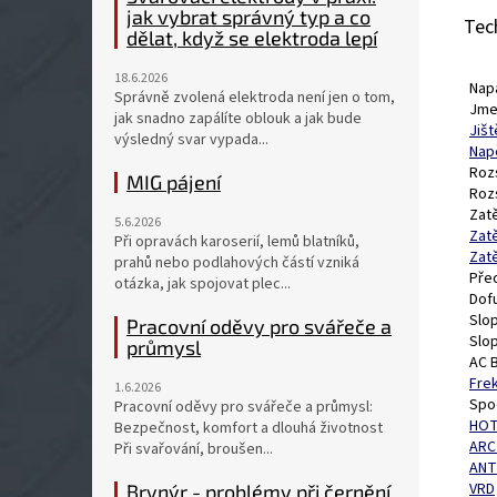
jak vybrat správný typ a co
Tec
dělat, když se elektroda lepí
18.6.2026
Napá
Správně zvolená elektroda není jen o tom,
Jme
jak snadno zapálíte oblouk a jak bude
Jišt
výsledný svar vypada...
Nap
Roz
MIG pájení
Roz
Zat
5.6.2026
Zat
Při opravách karoserií, lemů blatníků,
Zat
prahů nebo podlahových částí vzniká
Pře
otázka, jak spojovat plec...
Dof
Slo
Pracovní oděvy pro svářeče a
Slo
průmysl
AC 
Fre
1.6.2026
Spo
Pracovní oděvy pro svářeče a průmysl:
HOT
Bezpečnost, komfort a dlouhá životnost
ARC
Při svařování, broušen...
ANT
VRD
Brynýr - problémy při černění