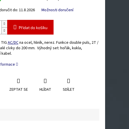
oručit do:
11.8.2026
Možnosti doručení
Přidat do košíku
 TIG
AC/DC
na ocel, hliník, nerez. Funkce double puls, 2T /
alé cívky do 200 mm. Výhodný set: hořák, kukla,
 kabel.
informace
ZEPTAT SE
HLÍDAT
SDÍLET