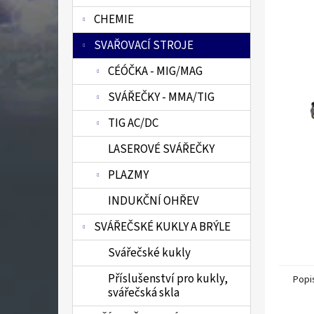
n
CHEMIE
e
l
SVAŘOVACÍ STROJE
CÉÓČKA - MIG/MAG
SVÁŘEČKY - MMA/TIG
TIG AC/DC
LASEROVÉ SVÁŘEČKY
PLAZMY
INDUKČNÍ OHŘEV
SVÁŘEČSKÉ KUKLY A BRÝLE
Svářečské kukly
Příslušenství pro kukly,
Popi
svářečská skla