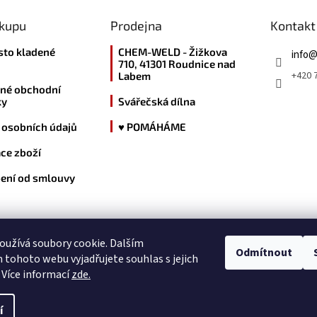
ákupu
Prodejna
Kontakt
sto kladené
CHEM-WELD - Žižkova
info
710, 41301 Roudnice nad
+420 7
Labem
né obchodní
ky
Svářečská dílna
 osobních údajů
♥ POMÁHÁME
ce zboží
ení od smlouvy
kde nás najdete
užívá soubory cookie. Dalším
Odmítnout
tohoto webu vyjadřujete souhlas s jejich
 Více informací
zde.
í