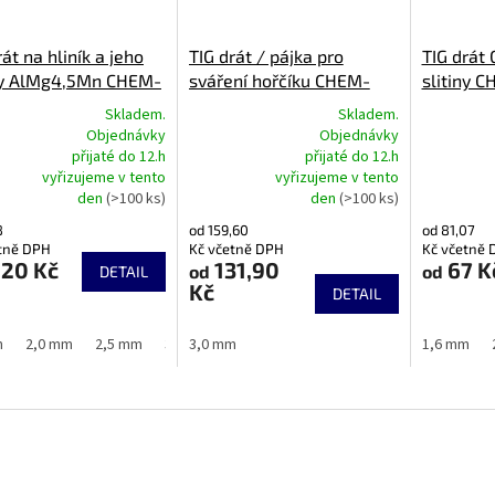
rát na hliník a jeho
TIG drát / pájka pro
TIG drát 
iny AlMg4,5Mn CHEM-
sváření hořčíku CHEM-
slitiny 
D 845W
WELD 850 W
Skladem.
Skladem.
Objednávky
Objednávky
přijaté do 12.h
přijaté do 12.h
rné
Průměrné
Průměrné
vyřizujeme v tento
vyřizujeme v tento
cení
hodnocení
hodnocení
den
(>100 ks)
den
(>100 ks)
ktu
produktu
produktu
je
je
8
od 159,60
od 81,07
5,0
5,0
tně DPH
Kč včetně DPH
Kč včetně 
z
z
,20 Kč
131,90
67 K
od
od
DETAIL
5
5
Kč
DETAIL
ček.
hvězdiček.
hvězdiček.
m
2,0 mm
2,5 mm
3,0 mm
3,0 mm
4,0 mm
1,6 mm