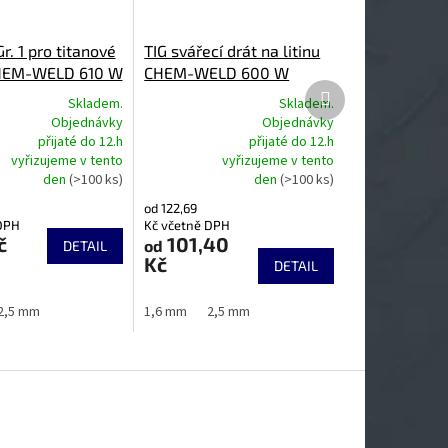
Gr. 1 pro titanové
TIG svářecí drát na litinu
CHEM-WELD 610 W
CHEM-WELD 600 W
Další
Skladem.
Skladem.
produkt
Objednávky
Objednávky
přijaté do 12.h
přijaté do 12.h
Průměrné
vyřizujeme v tento
vyřizujeme v tento
hodnocení
den
(>100 ks)
den
(>100 ks)
produktu
je
od 122,69
5,0
DPH
Kč včetně DPH
z
č
101,40
od
DETAIL
5
Kč
DETAIL
hvězdiček.
2,5 mm
1,6 mm
2,5 mm