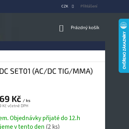
CZK
Přihlášení
NÁKUPNÍ
Prázdný košík
KOŠÍK
/DC SET01 (AC/DC TIG/MMA)
969 Kč
/ ks
9 Kč včetně DPH
em. Objednávky přijaté do 12.h
ujeme v tento den
(2 ks)