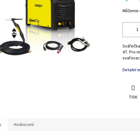
Můžeme d
Svářečka
4T. Pro m
svařovací
Detailní 
TISK
s
Hodnocení