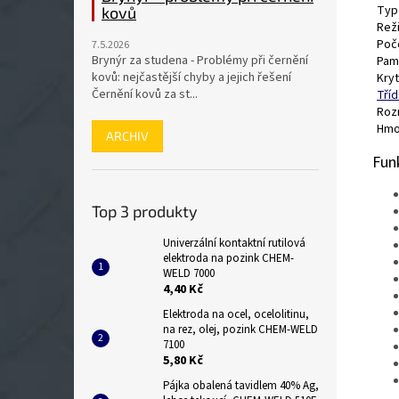
Typ
kovů
Rež
Poč
7.5.2026
Brynýr za studena - Problémy při černění
Pam
kovů: nejčastější chyby a jejich řešení
Kryt
Černění kovů za st...
Tříd
Roz
Hmo
ARCHIV
Fun
Top 3 produkty
Univerzální kontaktní rutilová
elektroda na pozink CHEM-
WELD 7000
4,40 Kč
Elektroda na ocel, ocelolitinu,
na rez, olej, pozink CHEM-WELD
7100
5,80 Kč
Pájka obalená tavidlem 40% Ag,