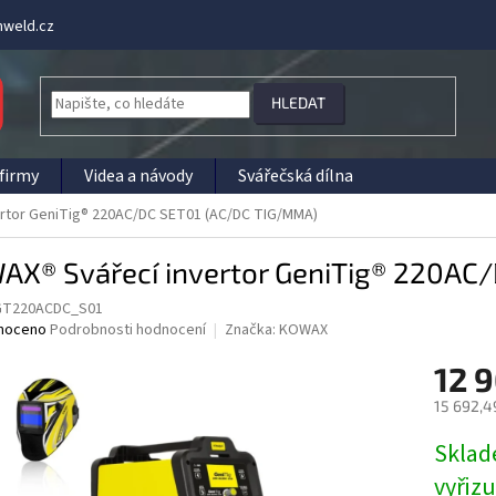
weld.cz
HLEDAT
firmy
Videa a návody
Svářečská dílna
rtor GeniTig® 220AC/DC SET01 (AC/DC TIG/MMA)
AX® Svářecí invertor GeniTig® 220AC
T220ACDC_S01
né
noceno
Podrobnosti hodnocení
Značka:
KOWAX
ní
12 
u
15 692,4
Měrná
Sklad
cena:
ek.
vyřiz