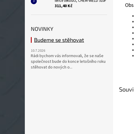
lehce tekoucí, CHEM-WELD 510F
Obs
311,40 Kč
NOVINKY
Budeme se stěhovat
10.7.2026
Rádi bychom vás informovali, že se naše
společnost bude do konce letošního roku
stěhovat do nových o...
Souvi