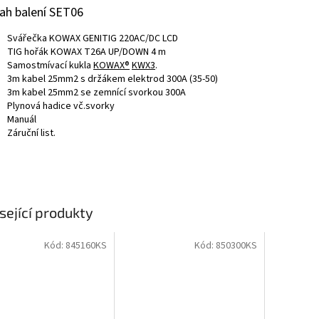
ah balení SET06
Svářečka KOWAX GENITIG 220AC/DC LCD
TIG hořák KOWAX T26A UP/DOWN 4 m
Samostmívací kukla
KOWAX®
KWX3
.
3m kabel 25mm2 s držákem elektrod 300A (35-50)
3m kabel 25mm2 se zemnící svorkou 300A
Plynová hadice vč.svorky
Manuál
Záruční list.
sející produkty
Kód:
845160KS
Kód:
850300KS