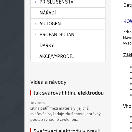
PŘÍSLUŠENSTVÍ
Det
NÁŘADÍ
KOW
AUTOGEN
Zdro
PROPAN-BUTAN
hlav
vyso
DÁRKY
Zák
AKCE/VÝPRODEJ
Videa a návody
Jak svařovat litinu elektrodou
10.7.2026
Vho
Litina patří mezi materiály, jejichž
svařování vyžaduje zkušenosti, správný
postup i vhodně zvolenou...
Svařovací elektrody v praxi: