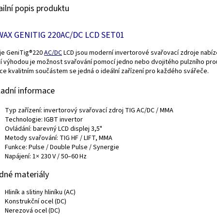
ailní popis produktu
AX GENITIG 220AC/DC LCD SET01
je GeniTig®220
AC/DC
LCD jsou moderní invertorové svařovací zdroje nabíze
ní výhodou je možnost svařování pomocí jedno nebo dvojitého pulzního pro
ce kvalitním součástem se jedná o ideální zařízení pro každého svářeče.
ladní informace
Typ zařízení: invertorový svařovací zdroj TIG AC/DC / MMA
Technologie: IGBT invertor
Ovládání: barevný LCD displej 3,5"
Metody svařování: TIG HF / LIFT, MMA
Funkce: Pulse / Double Pulse / Synergie
Napájení: 1× 230 V / 50–60 Hz
dné materiály
Hliník a slitiny hliníku (AC)
Konstrukční ocel (DC)
Nerezová ocel (DC)