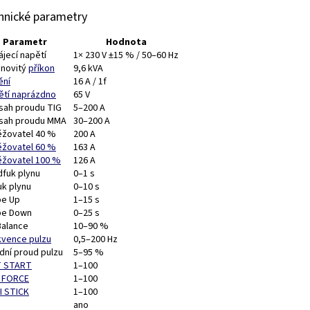
hnické parametry
Parametr
Hodnota
jecí napětí
1× 230 V ±15 % / 50–60 Hz
novitý
příkon
9,6 kVA
ění
16 A / 1f
ětí naprázdno
65 V
sah proudu TIG
5–200 A
sah proudu MMA
30–200 A
ěžovatel 40 %
200 A
ěžovatel 60 %
163 A
ěžovatel 100 %
126 A
dfuk plynu
0–1 s
uk plynu
0–10 s
pe Up
1–15 s
pe Down
0–25 s
Balance
10–90 %
kvence pulzu
0,5–200 Hz
dní proud pulzu
5–95 %
 START
1–100
 FORCE
1–100
I STICK
1–100
ano