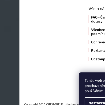
t
Vše o n
í
FAQ - Ča
dotazy
Všeobec
podmín
Ochrana
Reklama
Odstoup
Tento web po
procházením 
používáním..
Nastaven
Copyright 2026
CHEM-WELD
. Všechna práva vyhrazena.