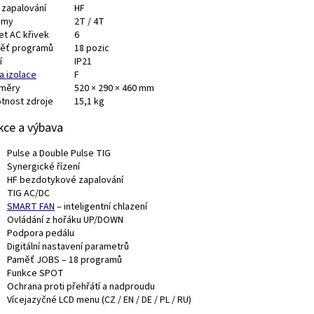
 zapalování
HF
imy
2T / 4T
et AC křivek
6
ěť programů
18 pozic
í
IP21
a izolace
F
měry
520 × 290 × 460 mm
tnost zdroje
15,1 kg
kce a výbava
Pulse a Double Pulse TIG
Synergické řízení
HF bezdotykové zapalování
TIG AC/DC
SMART FAN
– inteligentní chlazení
Ovládání z hořáku UP/DOWN
Podpora pedálu
Digitální nastavení parametrů
Paměť JOBS – 18 programů
Funkce SPOT
Ochrana proti přehřátí a nadproudu
Vícejazyčné LCD menu (CZ / EN / DE / PL / RU)