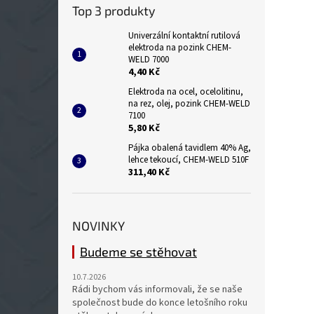
Top 3 produkty
Univerzální kontaktní rutilová
elektroda na pozink CHEM-
WELD 7000
4,40 Kč
Elektroda na ocel, ocelolitinu,
na rez, olej, pozink CHEM-WELD
7100
5,80 Kč
Pájka obalená tavidlem 40% Ag,
lehce tekoucí, CHEM-WELD 510F
311,40 Kč
NOVINKY
Budeme se stěhovat
10.7.2026
Rádi bychom vás informovali, že se naše
společnost bude do konce letošního roku