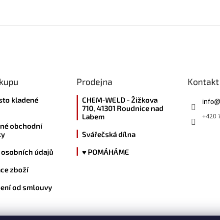
ákupu
Prodejna
Kontakt
sto kladené
CHEM-WELD - Žižkova
info
710, 41301 Roudnice nad
+420 7
Labem
né obchodní
ky
Svářečská dílna
 osobních údajů
♥ POMÁHÁME
ce zboží
ení od smlouvy