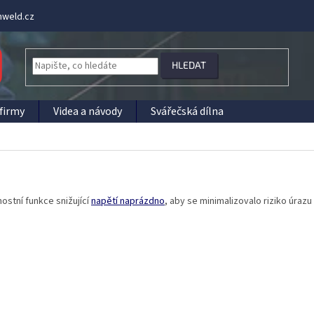
weld.cz
HLEDAT
firmy
Videa a návody
Svářečská dílna
stní funkce snižující
napětí naprázdno
, aby se minimalizovalo riziko úraz