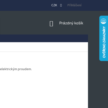
CZK
Přihlášení
NÁKUPNÍ
Prázdný košík
KOŠÍK
u elektrickým proudem.