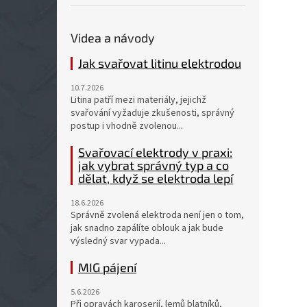
Videa a návody
Jak svařovat litinu elektrodou
10.7.2026
Litina patří mezi materiály, jejichž
svařování vyžaduje zkušenosti, správný
postup i vhodně zvolenou...
Svařovací elektrody v praxi:
jak vybrat správný typ a co
dělat, když se elektroda lepí
18.6.2026
Správně zvolená elektroda není jen o tom,
jak snadno zapálíte oblouk a jak bude
výsledný svar vypada...
MIG pájení
5.6.2026
Při opravách karoserií, lemů blatníků,