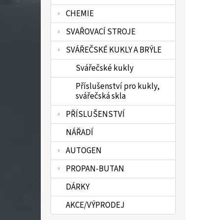
n
CHEMIE
e
l
SVAŘOVACÍ STROJE
SVÁŘEČSKÉ KUKLY A BRÝLE
Svářečské kukly
Příslušenství pro kukly,
svářečská skla
PŘÍSLUŠENSTVÍ
NÁŘADÍ
AUTOGEN
PROPAN-BUTAN
DÁRKY
AKCE/VÝPRODEJ