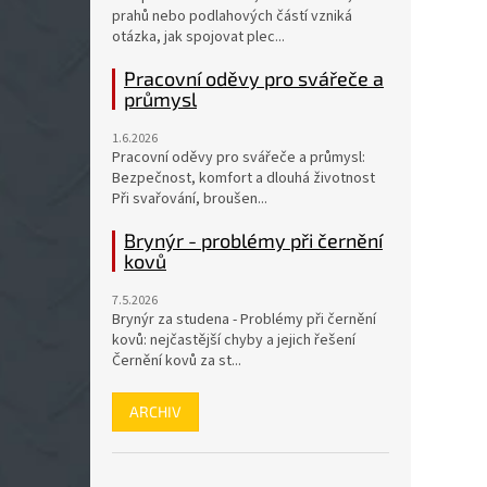
prahů nebo podlahových částí vzniká
otázka, jak spojovat plec...
Pracovní oděvy pro svářeče a
průmysl
1.6.2026
Pracovní oděvy pro svářeče a průmysl:
Bezpečnost, komfort a dlouhá životnost
Při svařování, broušen...
Brynýr - problémy při černění
kovů
7.5.2026
Brynýr za studena - Problémy při černění
kovů: nejčastější chyby a jejich řešení
Černění kovů za st...
ARCHIV