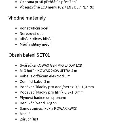
Ochrana proti přehřátí a přetížení
Vícejazyčné LCD menu (CZ / EN / DE / PL / RU)
Vhodné materiály
Konstrukční ocel
Nerezová ocel
Hliník a slitiny hliníku
Měď a slitiny mědi
Obsah balení SET01
Svářečka KOWAX GENIMIG 240DP LCD
MIG hořák KOWAX 240A ULTRA 4 m
Kabel s držákem elektrod 3 m
Zemnící kabel 3 m
Podávací kladky pro ocel/nerez 0,8–1,0 mm
Podávací kladky pro hliník 0,8–1,0 mm
Plynová hadice se sponami
Redukční ventil Argon
Samostmívací kukla KOWAX KWX3
Manuál
Záruční list