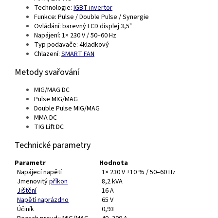
Technologie:
IGBT invertor
Funkce: Pulse / Double Pulse / Synergie
Ovládání: barevný LCD displej 3,5"
Napájení: 1× 230 V / 50–60 Hz
Typ podavače: 4kladkový
Chlazení:
SMART FAN
Metody svařování
MIG/MAG DC
Pulse MIG/MAG
Double Pulse MIG/MAG
MMA DC
TIG Lift DC
Technické parametry
Parametr
Hodnota
Napájecí napětí
1× 230 V ±10 % / 50–60 Hz
Jmenovitý
příkon
8,2 kVA
Jištění
16 A
Napětí naprázdno
65 V
Účiník
0,93