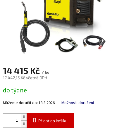
14 415 Kč
/ ks
17 442,15 Kč včetně DPH
Měrná
do týdne
cena:
Můžeme doručit do:
13.8.2026
Možnosti doručení
Přidat do košíku