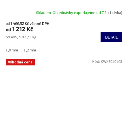
Skladem. Objednávky expedujeme od 7.8.
(1 cívka)
od 1 466,52 Kč včetně DPH
1 212 Kč
od
Měrná
od 405,71 Kč / 1 kg
DETAIL
cena:
1,0 mm
1,2 mm
Kód:
KWX7010105
Výhodná cena