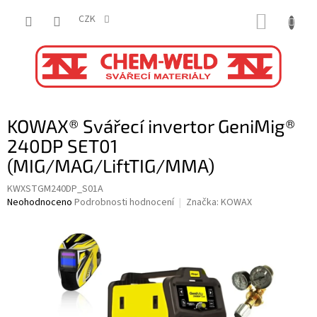
Přejít
NÁKUP
na
CZK
obsah
KOŠÍK
KOWAX® Svářecí invertor GeniMig®
240DP SET01
(MIG/MAG/LiftTIG/MMA)
KWXSTGM240DP_S01A
Průměrné
Neohodnoceno
Podrobnosti hodnocení
Značka:
KOWAX
hodnocení
produktu
je
0,0
z
5
hvězdiček.