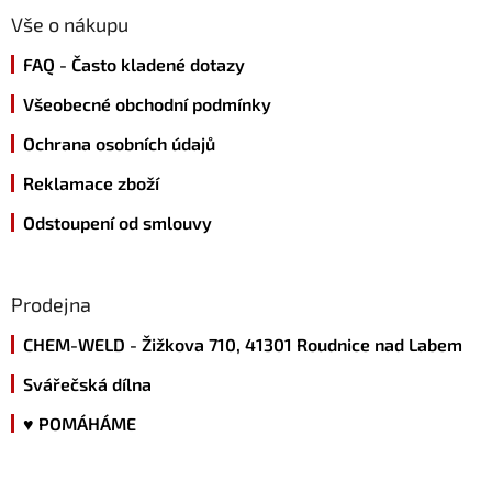
p
a
Vše o nákupu
t
FAQ - Často kladené dotazy
í
Všeobecné obchodní podmínky
Ochrana osobních údajů
Reklamace zboží
Odstoupení od smlouvy
Prodejna
CHEM-WELD - Žižkova 710, 41301 Roudnice nad Labem
Svářečská dílna
♥ POMÁHÁME