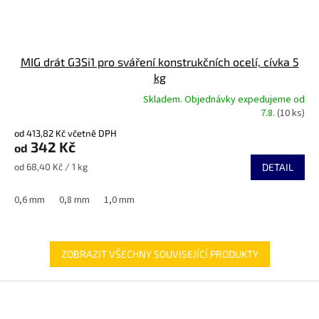
MIG drát G3Si1 pro sváření konstrukčních ocelí, cívka 5
kg
Skladem. Objednávky expedujeme od
Průměrné
7.8.
(10 ks)
hodnocení
od 413,82 Kč včetně DPH
produktu
342 Kč
od
je
5,0
Měrná
od 68,40 Kč / 1 kg
DETAIL
z
cena:
5
0,6 mm
0,8 mm
1,0 mm
hvězdiček.
ZOBRAZIT VŠECHNY SOUVISEJÍCÍ PRODUKTY
Z
á