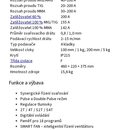
Rozsah proudu MIG/MAG
40–200 A
Rozsah proudu TIG
20–200 A
Rozsah proudu MMA
30–200 A
Zatěžovatel 60 %
200 A
Zatěžovatel 100 %
MIG/TIG
155 A
Zatěžovatel 100 % MMA
142 A
Průměr svařovacího drátu
0,8 / 1,0 mm
Podávací rychlost drátu
2–15 m/min
Typ podavače
4 kladky
Velikost cívky
100 mm / 1 kg, 200 mm / 5 kg
Krytí
IP21S
Třída izolace
F
Rozměry
460 × 220 × 375 mm
Hmotnost zdroje
15,6 kg
Funkce a výbava
Synergické řízení svařování
Pulse a Double Pulse režim
Regulace tlumivky
2T / 4T / S2T / S4T
Digitální ovládání
Paměť pro 18 programů
SMART FAN – inteligentní řízení ventilátoru