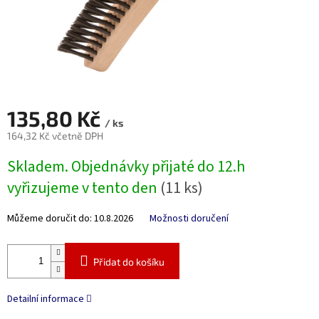
135,80 Kč
/ ks
164,32 Kč včetně DPH
Měrná
Skladem. Objednávky přijaté do 12.h
cena:
vyřizujeme v tento den
(11 ks)
Můžeme doručit do:
10.8.2026
Možnosti doručení
Přidat do košíku
Detailní informace