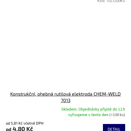
Kód:
7013200KS
Konstrukční, ohebná rutilová elektroda CHEM-WELD
7013
Skladem. Objednávky přijaté do 12.h
Průměrné
vyřizujeme v tento den
(>100 ks)
hodnocení
od 5,81 Kč včetně DPH
produktu
4,80 Kč
od
je
DETAIL