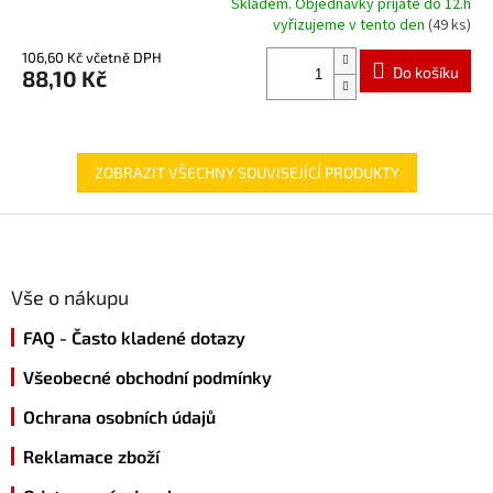
Skladem. Objednávky přijaté do 12.h
Průměrné
vyřizujeme v tento den
(49 ks)
hodnocení
produktu
106,60 Kč včetně DPH
Do košíku
88,10 Kč
je
4,9
z
5
hvězdiček.
ZOBRAZIT VŠECHNY SOUVISEJÍCÍ PRODUKTY
Z
á
p
a
Vše o nákupu
t
FAQ - Často kladené dotazy
í
Všeobecné obchodní podmínky
Ochrana osobních údajů
Reklamace zboží