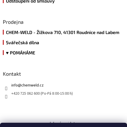
Odstoupení od smlouvy
Prodejna
CHEM-WELD - Žižkova 710, 41301 Roudnice nad Labem
Svářečská dílna
♥ POMÁHÁME
Kontakt
info
@
chemweld.cz
+420 725 062 600 (Po-Pá 8:00-15:00 h)
kde nás najdete