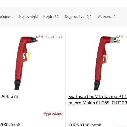
učujeme
Nejlevnější
Nejdražší
Nejprodávanější
Abecedně
Kód:
068710071
Kód:
0
 AIR, 6 m
Svařovací hořák plazma PT 1
m, pro Makin CUT65, CUT100 
Vyprodáno
49 Kč včetně
10 675,83 Kč včetně