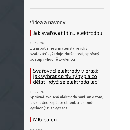
Videa a návody
Jak svařovat litinu elektrodou
10.7.2026
Litina patří mezi materiály, jejichž
svařování vyžaduje zkušenosti, správný
postup i vhodně zvolenou...
Svařovací elektrody v praxi:
jak vybrat správný typ a co
dělat, když se elektroda lepí
18.6.2026
Správně zvolená elektroda není jen o tom,
jak snadno zapálíte oblouk a jak bude
výsledný svar vypada...
MIG pájení
5.6.2026