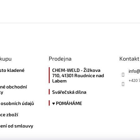
ákupu
Prodejna
Kontakt
sto kladené
CHEM-WELD - Žižkova
info
710, 41301 Roudnice nad
+420 7
Labem
né obchodní
ky
Svářečská dílna
 osobních údajů
♥ POMÁHÁME
ce zboží
ení od smlouvy