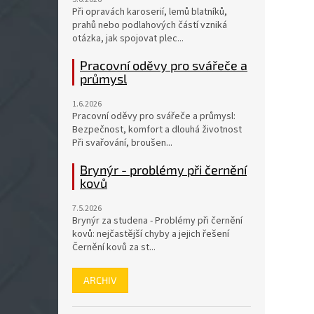
Při opravách karoserií, lemů blatníků,
prahů nebo podlahových částí vzniká
otázka, jak spojovat plec...
Pracovní oděvy pro svářeče a
průmysl
1.6.2026
Pracovní oděvy pro svářeče a průmysl:
Bezpečnost, komfort a dlouhá životnost
Při svařování, broušen...
Brynýr - problémy při černění
kovů
7.5.2026
Brynýr za studena - Problémy při černění
kovů: nejčastější chyby a jejich řešení
Černění kovů za st...
ARCHIV