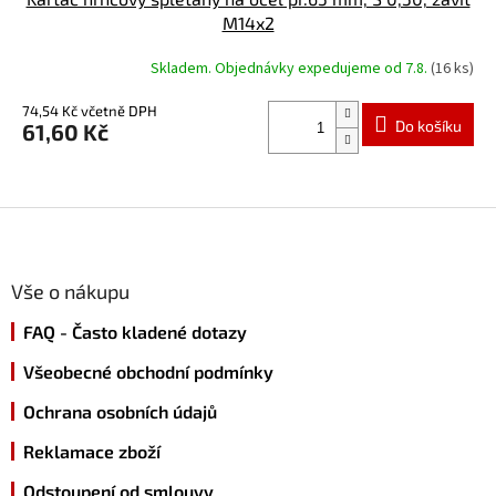
M14x2
Skladem. Objednávky expedujeme od 7.8.
(16 ks)
74,54 Kč včetně DPH
Do košíku
61,60 Kč
Z
á
p
a
Vše o nákupu
t
FAQ - Často kladené dotazy
í
Všeobecné obchodní podmínky
Ochrana osobních údajů
Reklamace zboží
Odstoupení od smlouvy