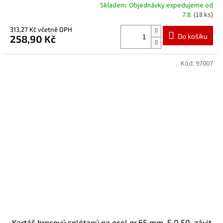
Skladem. Objednávky expedujeme od
Průměrné
7.8.
(18 ks)
hodnocení
produktu
313,27 Kč včetně DPH
Do košíku
258,90 Kč
je
5,0
z
Kód:
97007
5
hvězdiček.
Kartáč hrncový splétaný na ocel pr.65 mm, S 0,50, závit