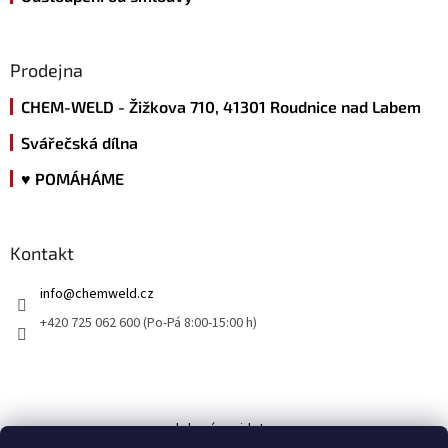
Prodejna
CHEM-WELD - Žižkova 710, 41301 Roudnice nad Labem
Svářečská dílna
♥ POMÁHÁME
Kontakt
info
@
chemweld.cz
+420 725 062 600 (Po-Pá 8:00-15:00 h)
kde nás najdete