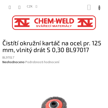
Přejít
NÁKUP
na
CZK
obsah
KOŠÍK
Čistítí okružní kartáč na ocel pr. 125
mm, vlnitý drát S 0,30 BL97017
BL97017
Průměrné
Neohodnoceno
Podrobnosti hodnocení
hodnocení
produktu
je
0,0
z
5
hvězdiček.