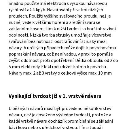
Snadno použitelná elektroda s vysokou návarovou
rychlostí až 4 kg/h. Navařování při velmi nízkých
proudech. Použití vyššího svařovacího proudu, než je
nutné, vede k většímu hoření a zředění svaru se
základním kovem, tím k nižší tvrdosti a horší abrazivní
odolnosti. Nízká tvorba strusky umožňuje vícevrstvé
svařování bez nutnosti odstraňování strusky mezi
návary. V určitých případech může dojít k povrchovému
popraskání návaru, což není vadou, v praxi to pomůže
zvýšit odolnost proti opotřebení. Délka oblouku od 2 do
5 mm elektrody. Elektrodu držet kolmo k povrchu.
Návary max. 2 až 3 vrstvy o celkové výšce max. 10 mm
Vynikající tvrdost již v 1. vrstvě návaru
U běžných návarů musí být provedeno několik vrstev
návaru, než je dosaženo výsledné tvrdosti, protože v
každé vrstvě návaru dochází k promíchání se základní
bází kovu nebo s předchozí vrstvou. Tím stoupá i