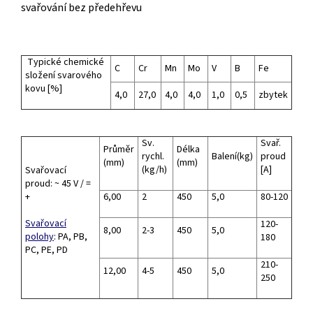
svařování bez předehřevu
Typické chemické
C
Cr
Mn
Mo
V
B
Fe
složení svarového
kovu [%]
4,0
27,0
4,0
4,0
1,0
0,5
zbytek
Sv.
Svař.
Průměr
Délka
rychl.
Balení(kg)
proud
(mm)
(mm)
(kg/h)
[A]
Svařovací
proud: ~ 45 V / =
+
6,00
2
450
5,0
80-120
Svařovací
120-
8,00
2-3
450
5,0
polohy
: PA, PB,
180
PC, PE, PD
210-
12,00
4-5
450
5,0
250