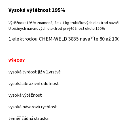
Vysoká výtěžnost 195%
Výtěžnost 195% znamená, že z 1 kg trubičkových elektrod navaříte 0,
U běžných návarových elektrod je výtěžnost okolo 150%
1 elektrodou CHEM-WELD 3835 navaříte 80 až 100 c
VÝHODY
vysoká tvrdost již v 1.vrstvě
vysoká abrazivní odolnost
vysoká výtěžnost
vysoká návarová rychlost
téměř žádná struska