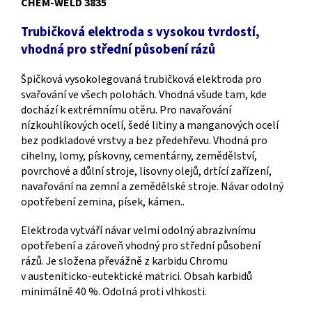
CHEM-WELD 3835
Trubičková elektroda s vysokou tvrdostí,
vhodná pro střední působení rázů
Špičková vysokolegovaná trubičková elektroda pro
svařování ve všech polohách. Vhodná všude tam, kde
dochází k extrémnímu otěru. Pro navařování
nízkouhlíkových ocelí, šedé litiny a manganových ocelí
bez podkladové vrstvy a bez předehřevu. Vhodná pro
cihelny, lomy, pískovny, cementárny, zemědělství,
povrchové a důlní stroje, lisovny olejů, drtící zařízení,
navařování na zemní a zemědělské stroje. N
ávar odolný
opotřebení
zemina, písek, kámen..
Elektroda vytváří návar velmi odolný abrazivnímu
opotřebení a zároveň vhodný pro střední působení
rázů. Je složena převážně z karbidu Chromu
v austeniticko-eutektické matrici. Obsah karbidů
minimálně 40 %. Odolná proti vlhkosti.