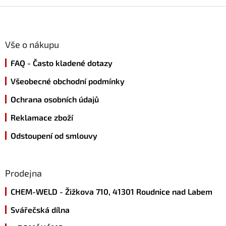
Z
á
p
a
Vše o nákupu
t
FAQ - Často kladené dotazy
í
Všeobecné obchodní podmínky
Ochrana osobních údajů
Reklamace zboží
Odstoupení od smlouvy
Prodejna
CHEM-WELD - Žižkova 710, 41301 Roudnice nad Labem
Svářečská dílna