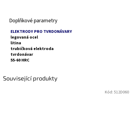
Doplňkové parametry
ELEKTRODY PRO TVRDONÁVARY
legovaná ocel
litina
trubičková elektroda
tvrdonávar
55-60 HRC
Související produkty
Kód:
512D060