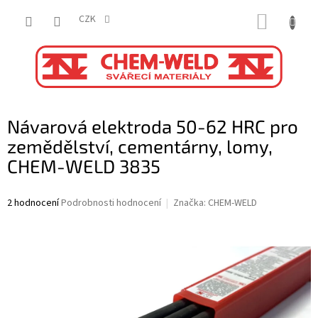
Přejít
NÁKUP
na
CZK
obsah
KOŠÍK
Návarová elektroda 50-62 HRC pro
zemědělství, cementárny, lomy,
CHEM-WELD 3835
Průměrné
2 hodnocení
Podrobnosti hodnocení
Značka:
CHEM-WELD
hodnocení
produktu
je
4,5
z
5
hvězdiček.