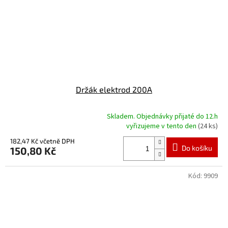
Držák elektrod 200A
Skladem. Objednávky přijaté do 12.h
Průměrné
vyřizujeme v tento den
(24 ks)
hodnocení
produktu
182,47 Kč včetně DPH
Do košíku
150,80 Kč
je
5,0
z
Kód:
9909
5
hvězdiček.