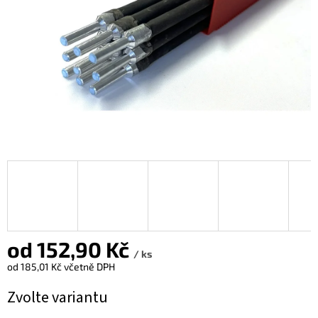
od
152,90 Kč
/ ks
od
185,01 Kč
včetně DPH
Měrná
Zvolte variantu
cena: