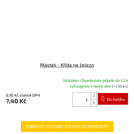
Mastek - Křída na železo
Skladem. Objednávky přijaté do 12.h
Průměrné
vyřizujeme v tento den
(>100 ks)
hodnocení
produktu
8,95 Kč včetně DPH
Do košíku
7,40 Kč
je
5,0
z
5
hvězdiček.
ZOBRAZIT VŠECHNY SOUVISEJÍCÍ PRODUKTY