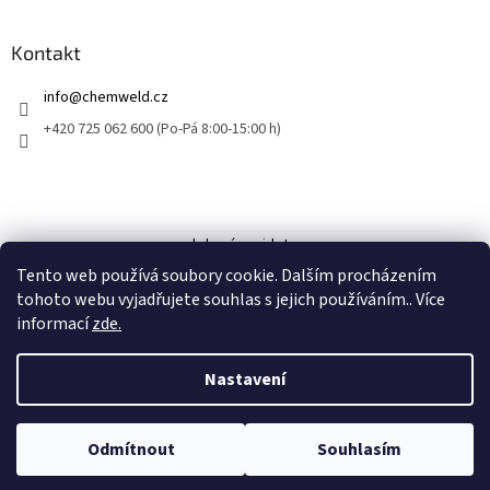
Kontakt
info
@
chemweld.cz
+420 725 062 600 (Po-Pá 8:00-15:00 h)
kde nás najdete
Tento web používá soubory cookie. Dalším procházením
tohoto webu vyjadřujete souhlas s jejich používáním.. Více
informací
zde.
Nastavení
Vytvořil Shoptet
Odmítnout
Souhlasím
Copyright 2026
CHEM-WELD
. Všechna práva vyhrazena.