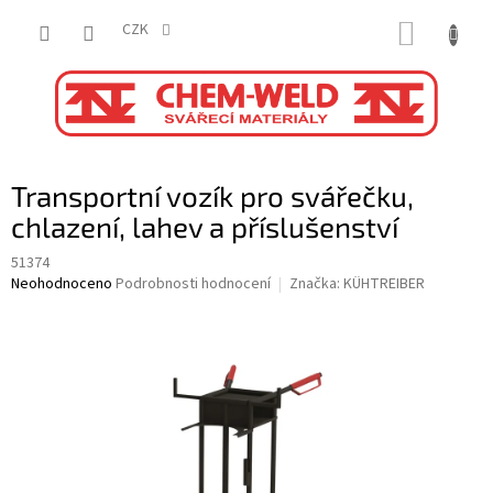
Přejít
NÁKUP
na
CZK
obsah
KOŠÍK
Transportní vozík pro svářečku,
chlazení, lahev a příslušenství
51374
Průměrné
Neohodnoceno
Podrobnosti hodnocení
Značka:
KÜHTREIBER
hodnocení
produktu
je
0,0
z
5
hvězdiček.