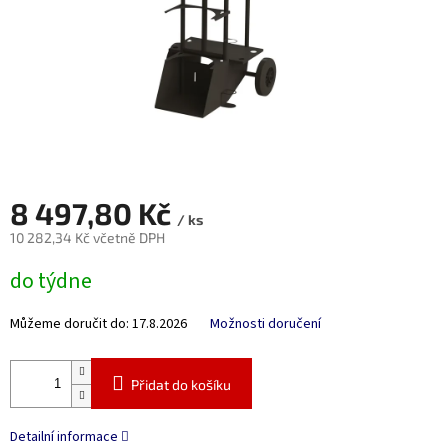
8 497,80 Kč
/ ks
10 282,34 Kč včetně DPH
Měrná
do týdne
cena:
Můžeme doručit do:
17.8.2026
Možnosti doručení
Přidat do košíku
Detailní informace