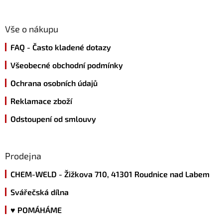
á
p
a
Vše o nákupu
t
FAQ - Často kladené dotazy
í
Všeobecné obchodní podmínky
Ochrana osobních údajů
Reklamace zboží
Odstoupení od smlouvy
Prodejna
CHEM-WELD - Žižkova 710, 41301 Roudnice nad Labem
Svářečská dílna
♥ POMÁHÁME