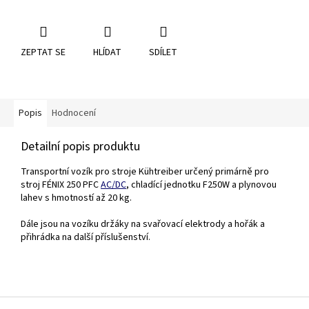
ZEPTAT SE
HLÍDAT
SDÍLET
Popis
Hodnocení
Detailní popis produktu
Transportní vozík pro stroje Kühtreiber určený primárně pro
stroj FÉNIX 250 PFC
AC/DC
, chladící jednotku F250W a plynovou
lahev s hmotností až 20 kg.
Dále jsou na vozíku držáky na svařovací elektrody a hořák a
přihrádka na další příslušenství.
Z