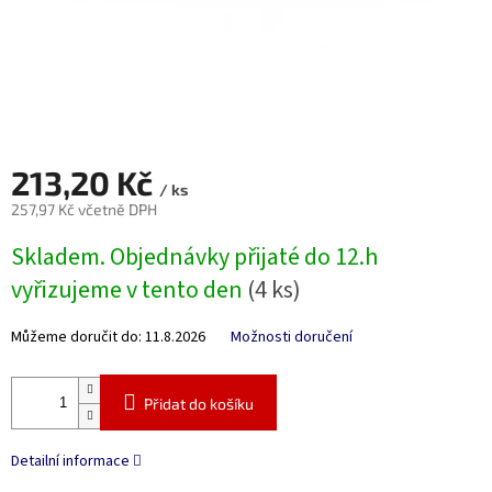
213,20 Kč
/ ks
257,97 Kč včetně DPH
Měrná
Skladem. Objednávky přijaté do 12.h
cena:
vyřizujeme v tento den
(4 ks)
Můžeme doručit do:
11.8.2026
Možnosti doručení
Přidat do košíku
Detailní informace