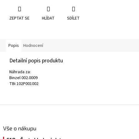
ZEPTAT SE
HLÍDAT
SDÍLET
Popis
Hodnocení
Detailní popis produktu
Náhrada za:
Binzel 002.0009
TBi 102P001002
Z
á
p
a
Vše o nákupu
t