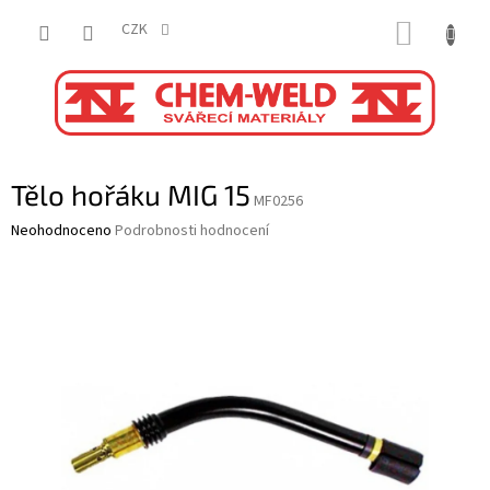
Přejít
NÁKUP
na
CZK
obsah
KOŠÍK
Tělo hořáku MIG 15
MF0256
Průměrné
Neohodnoceno
Podrobnosti hodnocení
hodnocení
produktu
je
0,0
z
5
hvězdiček.