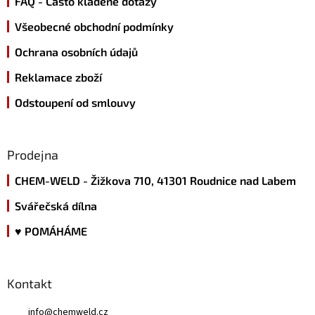
FAQ - Často kladené dotazy
í
Všeobecné obchodní podmínky
Ochrana osobních údajů
Reklamace zboží
Odstoupení od smlouvy
Prodejna
CHEM-WELD - Žižkova 710, 41301 Roudnice nad Labem
Svářečská dílna
♥ POMÁHÁME
Kontakt
info
@
chemweld.cz