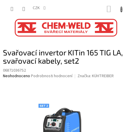
Přejít
NÁKUP
na
CZK
obsah
KOŠÍK
Svařovací invertor KITin 165 TIG LA,
svařovací kabely, set2
068710367S2
Průměrné
Neohodnoceno
Podrobnosti hodnocení
Značka:
KÜHTREIBER
hodnocení
produktu
je
0,0
z
5
hvězdiček.