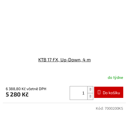
KTB 17 FX, Up-Down, 4 m
do týdne
6 388,80 Kč včetně DPH
Do košíku
5 280 Kč
Kód:
7000200KS