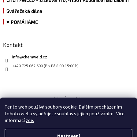
Svářečská dílna
♥ POMÁHÁME
Kontakt
info
@
chemweld.cz
+420 725 062 600 (Po-Pá 8:00-15:00 h)
kde nás najdete
Tento web používá soubory cookie. Dalším procházením
tohoto webu vyjadřujete souhlas s jejich používáním.. Více
informací
zde.
Nastavení