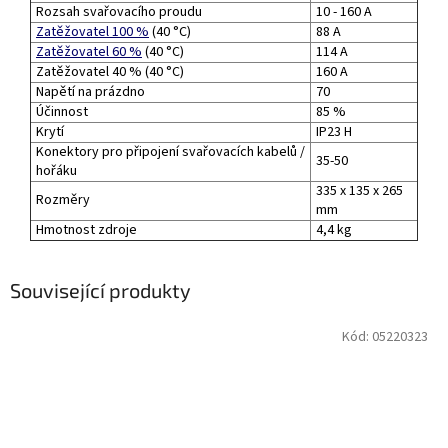
Rozsah svařovacího proudu
10 - 160 A
Zatěžovatel 100 %
(40 °C)
88 A
Zatěžovatel 60 %
(40 °C)
114 A
Zatěžovatel 40 % (40 °C)
160 A
Napětí na prázdno
70
Účinnost
85 %
Krytí
IP23 H
Konektory pro připojení svařovacích kabelů /
35-50
hořáku
335 x 135 x 265
Rozměry
mm
Hmotnost zdroje
4,4 kg
Související produkty
Kód:
05220323