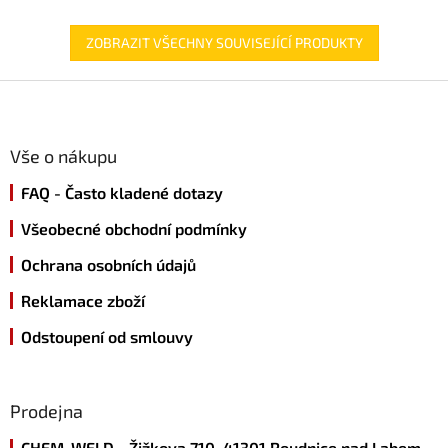
ZOBRAZIT VŠECHNY SOUVISEJÍCÍ PRODUKTY
Z
á
p
a
Vše o nákupu
t
FAQ - Často kladené dotazy
í
Všeobecné obchodní podmínky
Ochrana osobních údajů
Reklamace zboží
Odstoupení od smlouvy
Prodejna
CHEM-WELD - Žižkova 710, 41301 Roudnice nad Labem