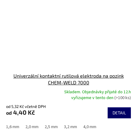
Univerzální kontaktní rutilová elektroda na pozink
CHEM-WELD 7000
Skladem. Objednávky přijaté do 12.h
Průměrné
vyřizujeme v tento den
(>100 ks)
hodnocení
od 5,32 Kč včetně DPH
produktu
4,40 Kč
od
je
DETAIL
5,0
z
1,6 mm
2,0 mm
2,5 mm
3,2 mm
4,0 mm
5
hvězdiček.