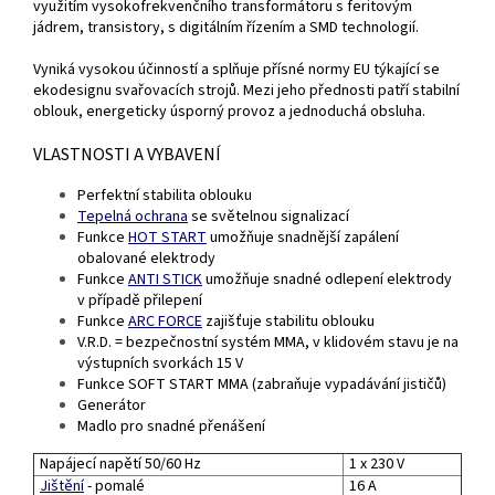
využitím vysokofrekvenčního transformátoru s feritovým
jádrem, transistory, s digitálním řízením a SMD technologií.
Vyniká vysokou účinností a splňuje přísné normy EU týkající se
ekodesignu svařovacích strojů. Mezi jeho přednosti patří stabilní
oblouk, energeticky úsporný provoz a jednoduchá obsluha.
VLASTNOSTI A VYBAVENÍ
Perfektní stabilita oblouku
Tepelná ochrana
se světelnou signalizací
Funkce
HOT START
umožňuje snadnější zapálení
obalované elektrody
Funkce
ANTI STICK
umožňuje snadné odlepení elektrody
v případě přilepení
Funkce
ARC FORCE
zajišťuje stabilitu oblouku
V.R.D. = bezpečnostní systém MMA, v klidovém stavu je na
výstupních svorkách 15 V
Funkce SOFT START MMA (zabraňuje vypadávání jističů)
Generátor
Madlo pro snadné přenášení
Napájecí napětí 50/60 Hz
1 x 230 V
Jištění
- pomalé
16 A