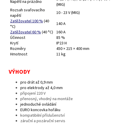
Napětí na prázdno
(MIG)
Rozsah svařovacího
10 - 23 V (MIG)
napětí
Zatěžovatel 100 %
(40
140 A
°C)
Zatěžovatel 60 %
(40 °C)
160 A
Účinnost
85 %
Krytí
IP23 H
Rozměry
450 × 215 × 400 mm
Hmotnost
11 kg
VÝHODY
pro drát až 0,9 mm
pro elektrody až 4,0 mm
připojení 220 V
přenosný, vhodný na montáže
jednoduché ovládání
EURO koncovka hořáku
kompatibilní příslušenství
záruční a pozáruční servis