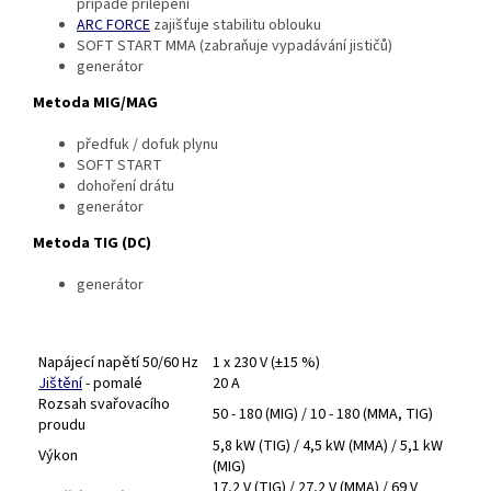
případě přilepení
ARC FORCE
zajišťuje stabilitu oblouku
SOFT START MMA (zabraňuje vypadávání jističů)
generátor
Metoda MIG/MAG
předfuk / dofuk plynu
SOFT START
dohoření drátu
generátor
Metoda TIG (DC)
generátor
Napájecí napětí 50/60 Hz
1 x 230 V (±15 %)
Jištění
- pomalé
20 A
Rozsah svařovacího
50 - 180 (MIG) / 10 - 180 (MMA, TIG)
proudu
5,8 kW (TIG) / 4,5 kW (MMA) / 5,1 kW
Výkon
(MIG)
17,2 V (TIG) / 27,2 V (MMA) / 69 V