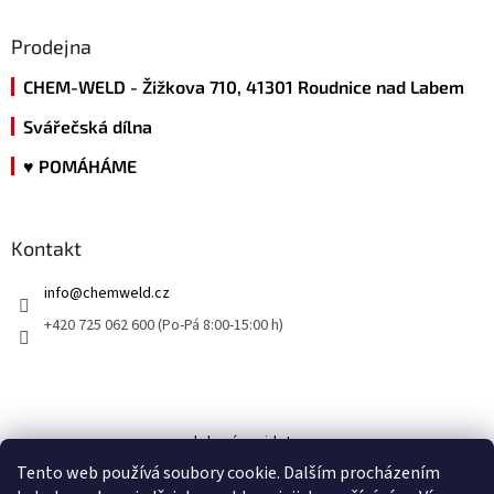
Prodejna
CHEM-WELD - Žižkova 710, 41301 Roudnice nad Labem
Svářečská dílna
♥ POMÁHÁME
Kontakt
info
@
chemweld.cz
+420 725 062 600 (Po-Pá 8:00-15:00 h)
kde nás najdete
Tento web používá soubory cookie. Dalším procházením