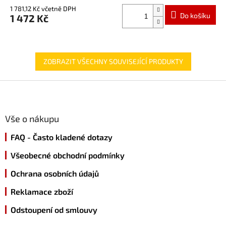
1 781,12 Kč včetně DPH
Do košíku
1 472 Kč
ZOBRAZIT VŠECHNY SOUVISEJÍCÍ PRODUKTY
Z
á
p
a
Vše o nákupu
t
FAQ - Často kladené dotazy
í
Všeobecné obchodní podmínky
Ochrana osobních údajů
Reklamace zboží
Odstoupení od smlouvy