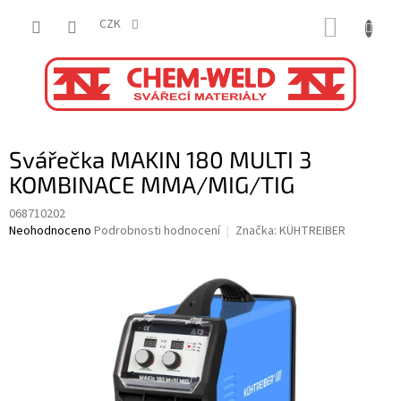
Přejít
NÁKUP
na
CZK
obsah
KOŠÍK
Svářečka MAKIN 180 MULTI 3
KOMBINACE MMA/MIG/TIG
068710202
Průměrné
Neohodnoceno
Podrobnosti hodnocení
Značka:
KÜHTREIBER
hodnocení
produktu
je
0,0
z
5
hvězdiček.