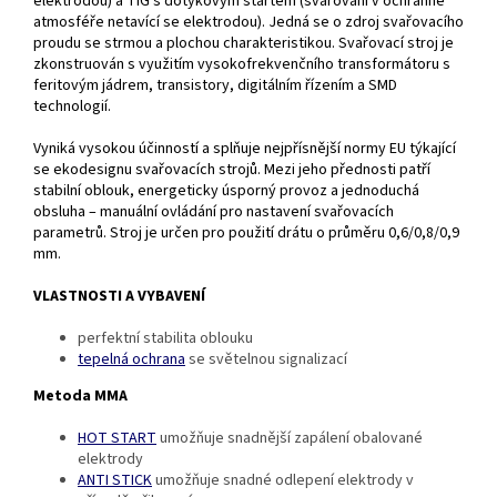
elektrodou) a TIG s dotykovým startem (svařování v ochranné
atmosféře netavící se elektrodou). Jedná se o zdroj svařovacího
proudu se strmou a plochou charakteristikou. Svařovací stroj je
zkonstruován s využitím vysokofrekvenčního transformátoru s
feritovým jádrem, transistory, digitálním řízením a SMD
technologií.
Vyniká vysokou účinností a splňuje nejpřísnější normy EU týkající
se ekodesignu svařovacích strojů. Mezi jeho přednosti patří
stabilní oblouk, energeticky úsporný provoz a jednoduchá
obsluha – manuální ovládání pro nastavení svařovacích
parametrů. Stroj je určen pro použití drátu o průměru 0,6/0,8/0,9
mm.
VLASTNOSTI A VYBAVENÍ
perfektní stabilita oblouku
tepelná ochrana
se světelnou signalizací
Metoda MMA
HOT START
umožňuje snadnější zapálení obalované
elektrody
ANTI STICK
umožňuje snadné odlepení elektrody v