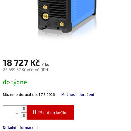
18 727 Kč
/ ks
22 659,67 Kč včetně DPH
Měrná
do týdne
cena:
Můžeme doručit do:
17.8.2026
Možnosti doručení
Přidat do košíku
Detailní informace