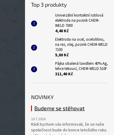
Top 3 produkty
Univerzální kontaktní rutilová
elektroda na pozink CHEM-
WELD 7000
4,40 Kč
Elektroda na ocel, ocelolitinu,
na rez, olej, pozink CHEM-WELD
7100
5,80 Kč
Pájka obalená tavidlem 40% Ag,
lehce tekoucí, CHEM-WELD 510F
311,40 Kč
NOVINKY
Budeme se stěhovat
10.7.2026
Rádi bychom vás informovali, že se naše
společnost bude do konce letošního roku