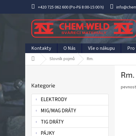
Přejít
+420 725 062 600 (Po-Pá 8:00-15:00 h)
info@chem
na
obsah
Kontakty
O Nás
Vše o nákupu
Pro 
Domů
Slovník pojmů
Rm.
P
Rm.
o
Přeskočit
s
Kategorie
kategorie
pevnost
t
r
ELEKTRODY
a
n
MIG/MAG DRÁTY
n
í
TIG DRÁTY
p
PÁJKY
a