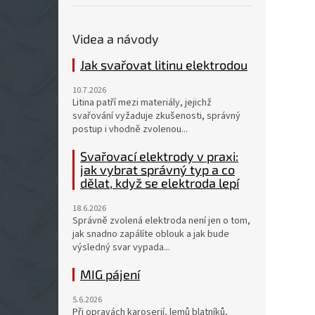
Videa a návody
Jak svařovat litinu elektrodou
10.7.2026
Litina patří mezi materiály, jejichž
svařování vyžaduje zkušenosti, správný
postup i vhodně zvolenou...
Svařovací elektrody v praxi:
jak vybrat správný typ a co
dělat, když se elektroda lepí
18.6.2026
Správně zvolená elektroda není jen o tom,
jak snadno zapálíte oblouk a jak bude
výsledný svar vypada...
MIG pájení
5.6.2026
Při opravách karoserií, lemů blatníků,