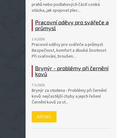
prahů nebo podlahových částí vzniká
otázka, jak spojovat plec...
Pracovní oděvy pro svářeče a
průmysl
1.6.2026
Pracovní oděvy pro svářeče a průmysl:
Bezpečnost, komfort a dlouhá životnost
Při svařování, broušen...
Brynýr - problémy při černění
kovů
7.5.2026
Brynýr za studena - Problémy při černění
kovů: nejčastější chyby a jejich řešení
Černění kovů za st...
ARCHIV