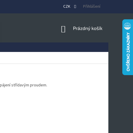
CZK
Přihlášení
NÁKUPNÍ
Prázdný košík
KOŠÍK
pájení střídavým proudem.