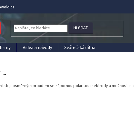
weld.cz
HLEDAT
firmy
Videa a návody
Svářečská dílna
/ ~
ní stejnosměrným proudem se zápornou polaritou elektrody a možností na