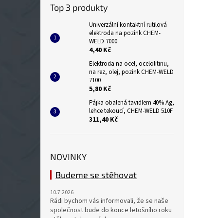
Top 3 produkty
Univerzální kontaktní rutilová
elektroda na pozink CHEM-
WELD 7000
4,40 Kč
Elektroda na ocel, ocelolitinu,
na rez, olej, pozink CHEM-WELD
7100
5,80 Kč
Pájka obalená tavidlem 40% Ag,
lehce tekoucí, CHEM-WELD 510F
311,40 Kč
NOVINKY
Budeme se stěhovat
10.7.2026
Rádi bychom vás informovali, že se naše
společnost bude do konce letošního roku