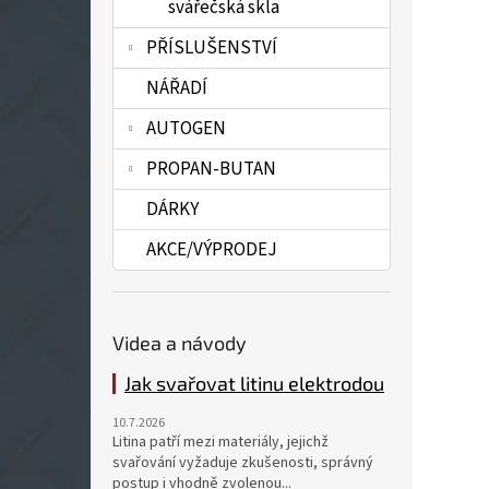
svářečská skla
PŘÍSLUŠENSTVÍ
NÁŘADÍ
AUTOGEN
PROPAN-BUTAN
DÁRKY
AKCE/VÝPRODEJ
Videa a návody
Jak svařovat litinu elektrodou
10.7.2026
Litina patří mezi materiály, jejichž
svařování vyžaduje zkušenosti, správný
postup i vhodně zvolenou...