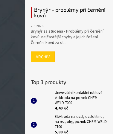
Brynýr - problémy při černění
kovů
7.5.2026
Brynýr za studena - Problémy při černění
kovů: nejčastější chyby a jejich řešení
Černění kovů za st...
ARCHIV
Top 3 produkty
Univerzální kontaktní rutilová
elektroda na pozink CHEM-
WELD 7000
4,40 Kč
Elektroda na ocel, ocelolitinu,
na rez, olej, pozink CHEM-WELD
7100
5,80 Kč