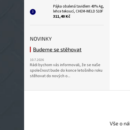
Pájka obalená tavidlem 40% Ag,
lehce tekoucí, CHEM-WELD 510F
311,40 Kč
NOVINKY
Budeme se stěhovat
10.7.2026
Rádi bychom vás informovali, že se naše
společnost bude do konce letošního roku
stěhovat do nových o...
Z
á
p
a
t
Vše o n
í