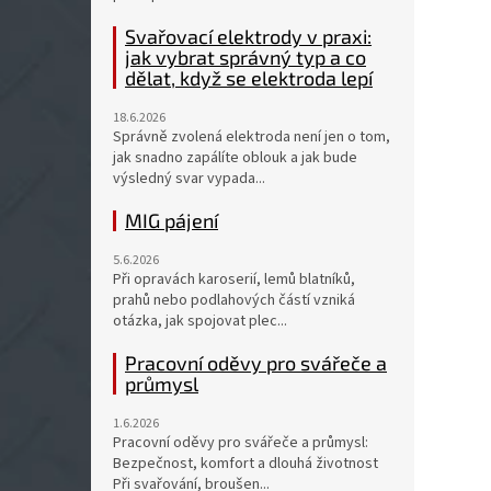
Svařovací elektrody v praxi:
jak vybrat správný typ a co
dělat, když se elektroda lepí
18.6.2026
Správně zvolená elektroda není jen o tom,
jak snadno zapálíte oblouk a jak bude
výsledný svar vypada...
MIG pájení
5.6.2026
Při opravách karoserií, lemů blatníků,
prahů nebo podlahových částí vzniká
otázka, jak spojovat plec...
Pracovní oděvy pro svářeče a
průmysl
1.6.2026
Pracovní oděvy pro svářeče a průmysl:
Bezpečnost, komfort a dlouhá životnost
Při svařování, broušen...