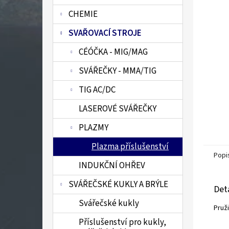
n
CHEMIE
e
l
SVAŘOVACÍ STROJE
CÉÓČKA - MIG/MAG
SVÁŘEČKY - MMA/TIG
TIG AC/DC
LASEROVÉ SVÁŘEČKY
PLAZMY
Plazma příslušenství
Popi
INDUKČNÍ OHŘEV
SVÁŘEČSKÉ KUKLY A BRÝLE
Det
Svářečské kukly
Pruž
Příslušenství pro kukly,