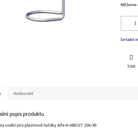
Můžeme d
Detailní 
TISK
s
Hodnocení
ailní popis produktu
ina vodící pro plazmové hořáky Alfa-In ABICUT 25K/45