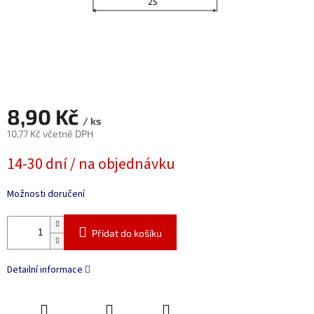
8,90 Kč
/ ks
10,77 Kč včetně DPH
Měrná
14-30 dní / na objednávku
cena:
Možnosti doručení
Přidat do košíku
Detailní informace