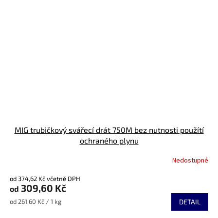
MIG trubičkový svářecí drát 750M bez nutnosti použítí
ochraného plynu
Nedostupné
Průměrné
hodnocení
od 374,62 Kč včetně DPH
produktu
309,60 Kč
od
je
4,6
Měrná
od 261,60 Kč / 1 kg
DETAIL
z
cena:
5