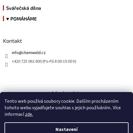
Svářečská dílna
♥ POMÁHÁME
Kontakt
info
@
chemweld.cz
+420 725 062 600 (Po-Pá 8:00-15:00 h)
kde nás najdete
Tento web používá soubory cookie. Dalším procházením
tohoto webu vyjadřujete souhlas s jejich používáním.. Více
informací
zde.
Nastavení
Vytvořil Shoptet