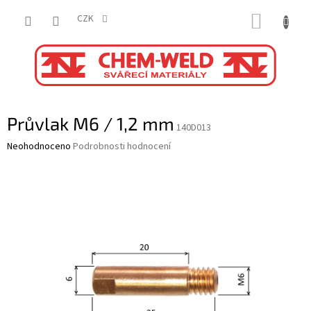
Přejít
NÁKUP
na
CZK
obsah
KOŠÍK
Průvlak M6 / 1,2 mm
140D013
Průměrné
Neohodnoceno
Podrobnosti hodnocení
hodnocení
produktu
je
0,0
z
5
hvězdiček.