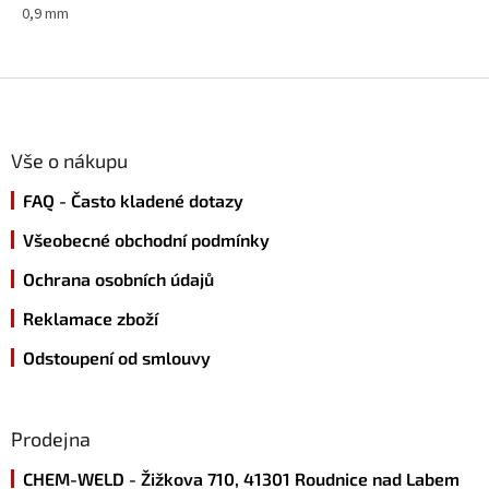
0,9 mm
hvězdiček.
Z
á
p
a
Vše o nákupu
t
FAQ - Často kladené dotazy
í
Všeobecné obchodní podmínky
Ochrana osobních údajů
Reklamace zboží
Odstoupení od smlouvy
Prodejna
CHEM-WELD - Žižkova 710, 41301 Roudnice nad Labem