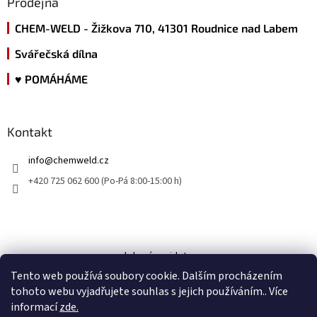
Prodejna
CHEM-WELD - Žižkova 710, 41301 Roudnice nad Labem
Svářečská dílna
♥ POMÁHÁME
Kontakt
info
@
chemweld.cz
+420 725 062 600 (Po-Pá 8:00-15:00 h)
kde nás najdete
Tento web používá soubory cookie. Dalším procházením
tohoto webu vyjadřujete souhlas s jejich používáním.. Více
informací
zde.