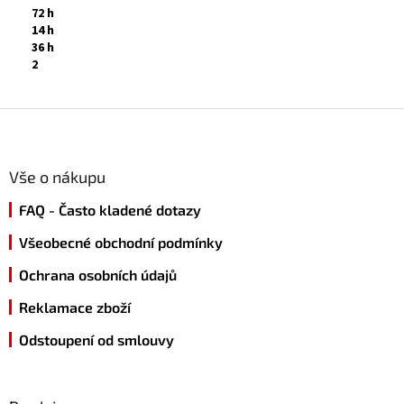
72 h
14 h
36 h
2
Z
á
p
a
Vše o nákupu
t
FAQ - Často kladené dotazy
í
Všeobecné obchodní podmínky
Ochrana osobních údajů
Reklamace zboží
Odstoupení od smlouvy