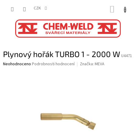
Přejít
NÁKUP
na
CZK
obsah
KOŠÍK
Plynový hořák TURBO 1 - 2000 W
U4471
Průměrné
Neohodnoceno
Podrobnosti hodnocení
Značka:
MEVA
hodnocení
produktu
je
0,0
z
5
hvězdiček.