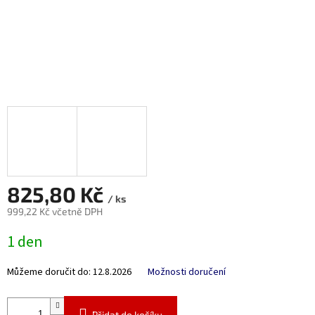
825,80 Kč
/ ks
999,22 Kč včetně DPH
Měrná
1 den
cena:
Můžeme doručit do:
12.8.2026
Možnosti doručení
Přidat do košíku